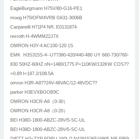
EagleBurgmann H75V/80-G16-PE1
moog H75IOFM4VRB G631-3006B
Carpanelli H71P4 NR. E0131874
rexroth H-4WMM22J7X
OMRON H3Y-4 AC100-120 1S
EMK H3S315S-4--U??380-420/440-480 UY 660-730/760-
830 50HZ-60HZ nN=1480/1775 P=110KW/132KW COS??
=0.89 I=187.2/108.5A
omron H3R-A8??24V-48VAC/12-48VDC??
parker H3EVXBGOB9C
OMRON H3CR-A8（0-30）
OMRON H3CR-A8（0-20）
BEI H38D-1800-ABZC-28V/5-SC-UL
BEI H38D-1800-ABZC-28V/5-SC-UL
DIETZ H3~TYP FDRU 160L/2 N4391526516905 NR.5959