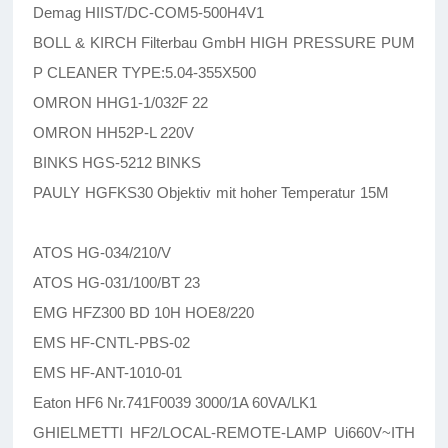
Demag HIIST/DC-COM5-500H4V1
BOLL & KIRCH Filterbau GmbH HIGH PRESSURE PUM
P CLEANER TYPE:5.04-355X500
OMRON HHG1-1/032F 22
OMRON HH52P-L 220V
BINKS HGS-5212 BINKS
PAULY HGFKS30 Objektiv mit hoher Temperatur 15M
ATOS HG-034/210/V
ATOS HG-031/100/BT 23
EMG HFZ300 BD 10H HOE8/220
EMS HF-CNTL-PBS-02
EMS HF-ANT-1010-01
Eaton HF6 Nr.741F0039 3000/1A 60VA/LK1
GHIELMETTI HF2/LOCAL-REMOTE-LAMP Ui660V~ITH