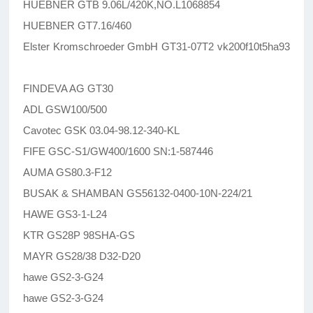
HUEBNER GTB 9.06L/420K,NO.L1068854
HUEBNER GT7.16/460
Elster Kromschroeder GmbH GT31-07T2 vk200f10t5ha93
FINDEVA AG GT30
ADL GSW100/500
Cavotec GSK 03.04-98.12-340-KL
FIFE GSC-S1/GW400/1600 SN:1-587446
AUMA GS80.3-F12
BUSAK & SHAMBAN GS56132-0400-10N-224/21
HAWE GS3-1-L24
KTR GS28P 98SHA-GS
MAYR GS28/38 D32-D20
hawe GS2-3-G24
hawe GS2-3-G24