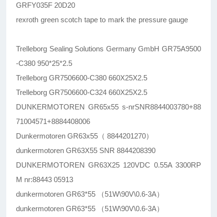
GRFY035F 20D20
rexroth green scotch tape to mark the pressure gauge
Trelleborg Sealing Solutions Germany GmbH GR75A9500
-C380 950*25*2.5
Trelleborg GR7506600-C380 660X25X2.5
Trelleborg GR7506600-C324 660X25X2.5
DUNKERMOTOREN GR65x55 s-nrSNR8844003780+88
71004571+8884408006
Dunkermotoren GR63x55（ 8844201270）
dunkermotoren GR63X55 SNR 8844208390
DUNKERMOTOREN GR63X25 120VDC 0.55A 3300RP
M nr:88443 05913
dunkermotoren GR63*55 （51W\90V\0.6-3A）
dunkermotoren GR63*55 （51W\90V\0.6-3A）