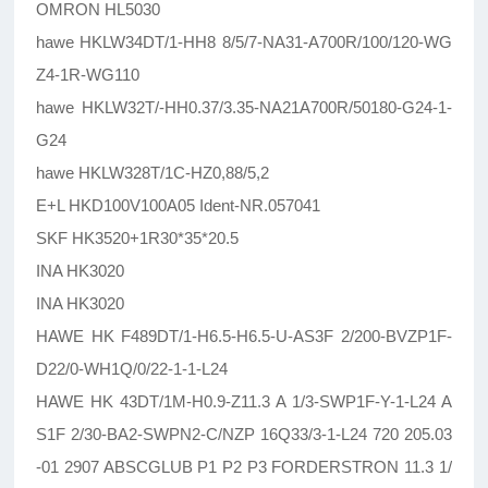
OMRON HL5030
hawe HKLW34DT/1-HH8 8/5/7-NA31-A700R/100/120-WG
Z4-1R-WG110
hawe HKLW32T/-HH0.37/3.35-NA21A700R/50180-G24-1-
G24
hawe HKLW328T/1C-HZ0,88/5,2
E+L HKD100V100A05 Ident-NR.057041
SKF HK3520+1R30*35*20.5
INA HK3020
INA HK3020
HAWE HK F489DT/1-H6.5-H6.5-U-AS3F 2/200-BVZP1F-
D22/0-WH1Q/0/22-1-1-L24
HAWE HK 43DT/1M-H0.9-Z11.3 A 1/3-SWP1F-Y-1-L24 A
S1F 2/30-BA2-SWPN2-C/NZP 16Q33/3-1-L24 720 205.03
-01 2907 ABSCGLUB P1 P2 P3 FORDERSTRON 11.3 1/