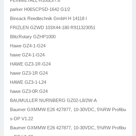
FEINMETALL H100LI/7.6
parker H06SCPSD-1642 G1/2
Binsack Reedtechnik GmbH H 14118 I
FRIZLEN GZWD 103X44-180 R911323051
BlitzRotary GZHP1000
Hawe GZ4-1-G24
hawe GZ4-1-G24
HAWE GZ3-1R-G24
hawe GZ3-1R G24
HAWE GZ3-1-L24
hawe GZ3-0R G24
BAUMULLER NURNBERG GZ02-L8/2W-A
Baumer GXMMW E26 427877, 10-30VDC, 5%RW Profibu
s-DP V1.22
Baumer GXMMW E26 427877, 10-30VDC, 5%RW Profibu