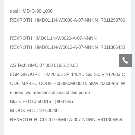
abel HMD-G-80-1000
REXROTH HMD01.1N-W0036-A-07-NNNN R911298766
REXROTH HMD01.1N-W0020-A-07-NNNN
REXROTH HMD01.1N-W0012-A-07-NNNN R911306439
AS Tech HMC 07 000 018;6119.05
ESP GROUPE HM20 5.5 2P 140AD Sic Sic Vit-12603 C
ODE MABEC CODE H050M0M0000 5.5KW 2900tr/mn W
e need two mechanical seal of this pump
Block HLD10-500/16 （808135）
BLOCK HLD.110-500/30
REXROTH HLC01.1D-05M0-A-007-NNNN R911308869