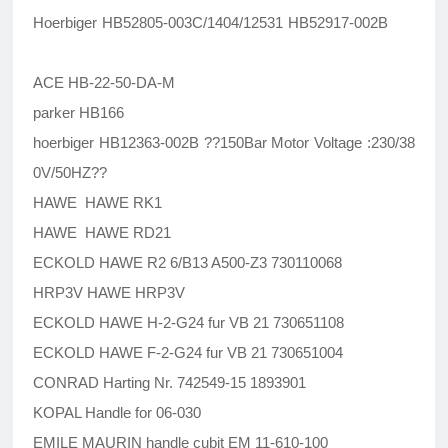
Hoerbiger HB52805-003C/1404/12531 HB52917-002B
ACE HB-22-50-DA-M
parker HB166
hoerbiger HB12363-002B ??150Bar Motor Voltage :230/38
0V/50HZ??
HAWE HAWE RK1
HAWE HAWE RD21
ECKOLD HAWE R2 6/B13 A500-Z3 730110068
HRP3V HAWE HRP3V
ECKOLD HAWE H-2-G24 fur VB 21 730651108
ECKOLD HAWE F-2-G24 fur VB 21 730651004
CONRAD Harting Nr. 742549-15 1893901
KOPAL Handle for 06-030
EMILE MAURIN handle cubit EM 11-610-100