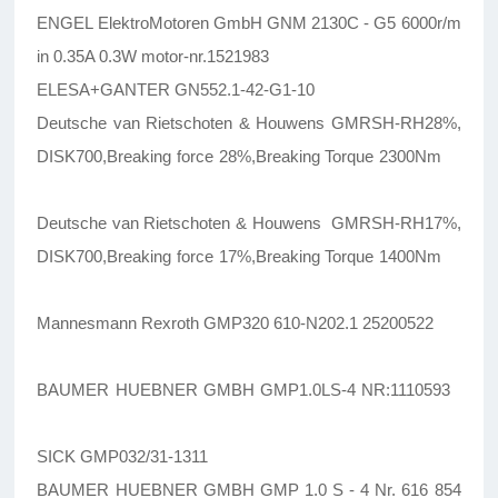
ENGEL ElektroMotoren GmbH GNM 2130C - G5 6000r/m
in 0.35A 0.3W motor-nr.1521983
ELESA+GANTER GN552.1-42-G1-10
Deutsche van Rietschoten & Houwens GMRSH-RH28%,
DISK700,Breaking force 28%,Breaking Torque 2300Nm
Deutsche van Rietschoten & Houwens GMRSH-RH17%,
DISK700,Breaking force 17%,Breaking Torque 1400Nm
Mannesmann Rexroth GMP320 610-N202.1 25200522
BAUMER HUEBNER GMBH GMP1.0LS-4 NR:1110593
SICK GMP032/31-1311
BAUMER HUEBNER GMBH GMP 1.0 S - 4 Nr. 616 854