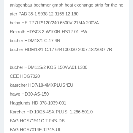
anlagenbau boehmer gmbh heat exchange strip for the he
ater PAB 35-1 9938 12 3165 12 180
belpa HE TP7LP\120/240 6500V 21MA 200VA
Rexroth HDS03.2-W100N-HS12-01-FW
bucher HDM18/1 C.17 4N
bucher HDM18/1 C.17 644100030 2007.1823037 7R
bucher HDM11S/2 KOS 150/AA01 L300
CEE HDG7020
kaercher HD7/18-4MXPLUS*EU
hawe HD30-AS-150
Hagglunds HD 378-1039-001
Karcher HD 10/25-4SX PLUS; 1.286-501.0
FAG HCS71911C.T.P4S-DB
FAG HCS7014E.T.P4S.UL