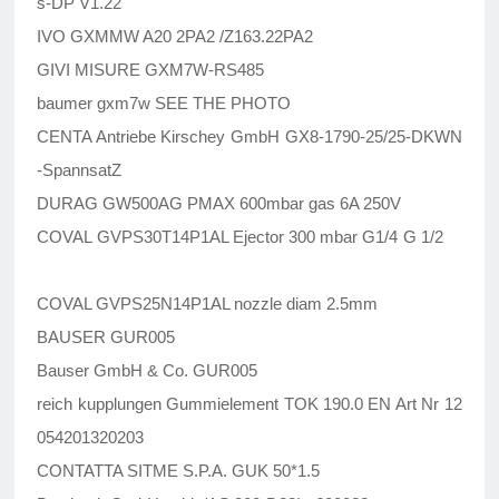
s-DP V1.22
IVO GXMMW A20 2PA2 /Z163.22PA2
GIVI MISURE GXM7W-RS485
baumer gxm7w SEE THE PHOTO
CENTA Antriebe Kirschey GmbH GX8-1790-25/25-DKWN
-SpannsatZ
DURAG GW500AG PMAX 600mbar gas 6A 250V
COVAL GVPS30T14P1AL Ejector 300 mbar G1/4 G 1/2
COVAL GVPS25N14P1AL nozzle diam 2.5mm
BAUSER GUR005
Bauser GmbH & Co. GUR005
reich kupplungen Gummielement TOK 190.0 EN Art Nr 12
054201320203
CONTATTA SITME S.P.A. GUK 50*1.5