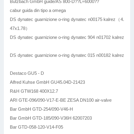
Butzbach GmbH guide/AS 800-D??L=6000??
cabur guida din tipo a omega
DS dynatec guarnizione o-ring dynatec n00175 kalrez（4.
47x1.78）
DS dynatec guarnizione o-ring dynatec 904 n01702 kalrez
DS dynatec guarnizione o-ring dynatec 015 n00182 kalrez
Destaco GU5 - D
Alfred Kuhse GmbH GU45.04D-21423
R&H GTW168 400X12.7
ARI GTE-096/090-V17-E-BE ZESA DN100 air-valve
Bar GmbH GTD-254/090-V46-H
Bar GmbH GTD-185/090-V36H 62007203
Bar GTD-058-120-V14-F05