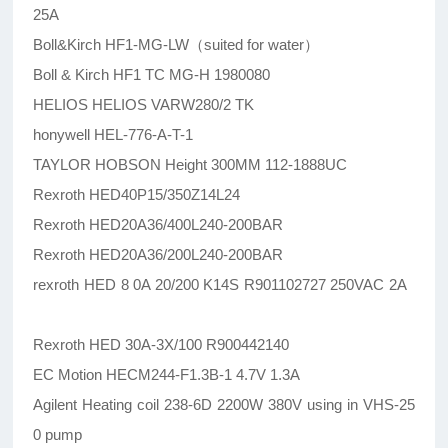
25A
Boll&Kirch HF1-MG-LW（suited for water）
Boll & Kirch HF1 TC MG-H 1980080
HELIOS HELIOS VARW280/2 TK
honywell HEL-776-A-T-1
TAYLOR HOBSON Height 300MM 112-1888UC
Rexroth HED40P15/350Z14L24
Rexroth HED20A36/400L240-200BAR
Rexroth HED20A36/200L240-200BAR
rexroth HED 8 0A 20/200 K14S R901102727 250VAC 2A
Rexroth HED 30A-3X/100 R900442140
EC Motion HECM244-F1.3B-1 4.7V 1.3A
Agilent Heating coil 238-6D 2200W 380V using in VHS-25
0 pump