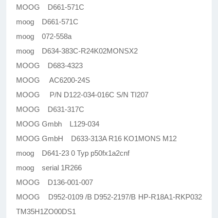
MOOG D661-571C
moog D661-571C
moog 072-558a
moog D634-383C-R24K02MONSX2
MOOG D683-4323
MOOG AC6200-24S
MOOG P/N D122-034-016C S/N TI207
MOOG D631-317C
MOOG Gmbh L129-034
MOOG GmbH D633-313A R16 KO1MONS M12
moog D641-23 0 Typ p50fx1a2cnf
moog serial 1R266
MOOG D136-001-007
MOOG D952-0109 /B D952-2197/B HP-R18A1-RKP032
TM35H1ZO00DS1