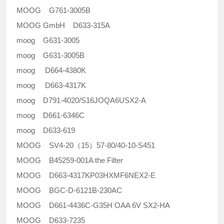
MOOG G761-3005B
MOOG GmbH D633-315A
moog G631-3005
moog G631-3005B
moog D664-4380K
moog D663-4317K
moog D791-4020/S16JOQA6USX2-A
moog D661-6346C
moog D633-619
MOOG SV4-20（15）57-80/40-10-S451
MOOG B45259-001A the Filter
MOOG D663-4317KP03HXMF6NEX2-E
MOOG BGC-D-6121B-230AC
MOOG D661-4436C-G35H OAA 6V SX2-HA
MOOG D633-7235