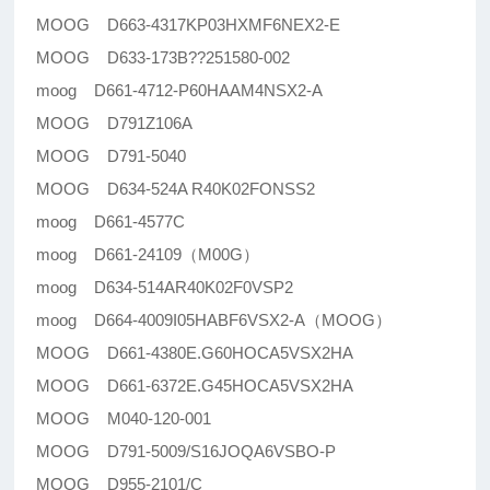
MOOG D663-4317KP03HXMF6NEX2-E
MOOG D633-173B??251580-002
moog D661-4712-P60HAAM4NSX2-A
MOOG D791Z106A
MOOG D791-5040
MOOG D634-524A R40K02FONSS2
moog D661-4577C
moog D661-24109（M00G）
moog D634-514AR40K02F0VSP2
moog D664-4009I05HABF6VSX2-A（MOOG）
MOOG D661-4380E.G60HOCA5VSX2HA
MOOG D661-6372E.G45HOCA5VSX2HA
MOOG M040-120-001
MOOG D791-5009/S16JOQA6VSBO-P
MOOG D955-2101/C