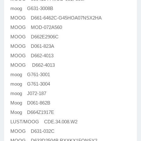
moog G631-3008B
MOOG D661-6462C-G45HOA07NSX2HA
MOOG MOD-072A560
MOOG D662E2906C
MOOG D061-823A
MOOG D662-4013
MOOG D662-4013
moog G761-3001
moog G761-3004
moog J072-187
Moog D061-862B
Moog D664Z1917E
LUST/MOOG CDE.34.008.W2
MOOG D631-032C
MOOG D633D2504B RXXKX1FONSY2