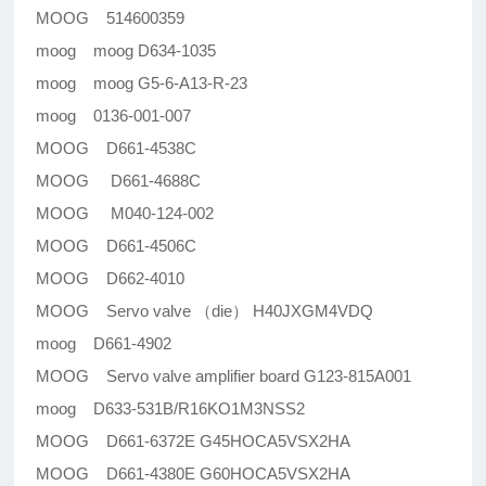
MOOG 514600359
moog moog D634-1035
moog moog G5-6-A13-R-23
moog 0136-001-007
MOOG D661-4538C
MOOG D661-4688C
MOOG M040-124-002
MOOG D661-4506C
MOOG D662-4010
MOOG Servo valve （die） H40JXGM4VDQ
moog D661-4902
MOOG Servo valve amplifier board G123-815A001
moog D633-531B/R16KO1M3NSS2
MOOG D661-6372E G45HOCA5VSX2HA
MOOG D661-4380E G60HOCA5VSX2HA