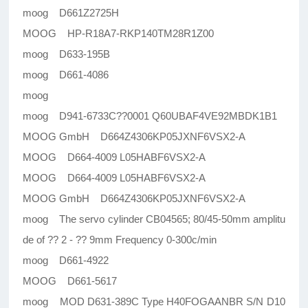
moog D661Z2725H
MOOG HP-R18A7-RKP140TM28R1Z00
moog D633-195B
moog D661-4086
moog
moog D941-6733C??0001 Q60UBAF4VE92MBDK1B1
MOOG GmbH D664Z4306KP05JXNF6VSX2-A
MOOG D664-4009 L05HABF6VSX2-A
MOOG D664-4009 L05HABF6VSX2-A
MOOG GmbH D664Z4306KP05JXNF6VSX2-A
moog The servo cylinder CB04565; 80/45-50mm amplitu
de of ?? 2 - ?? 9mm Frequency 0-300c/min
moog D661-4922
MOOG D661-5617
moog MOD D631-389C Type H40FOGAANBR S/N D10