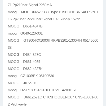
71 Pp210bar Signal ??50mA
moog MOD D665Z733D Type P15BOHHBNSAO S/N 1
16 Pp70bar Px210bar Signal 10v Supply 15vdc
MOOG D661-4847B
moog G040-123-001
MOOG GT300-RX1000II RKPB3201-1300RH 05145000
33
MOOG D634-327C
MOOG D661-4059
MOOG D662-4337K
moog CZ100BEK 05100536
MOOG J072-110
moog HZ-R18B1-RKP100TC21E4Z00DS1
MOOG D661Z571C CH09HOGBENC07 UNS-18001-00
2 Pilot vavle