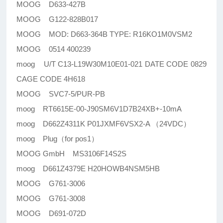
MOOG D633-427B
MOOG G122-828B017
MOOG MOD: D663-364B TYPE: R16KO1M0VSM2
MOOG 0514 400239
moog U/T C13-L19W30M10E01-021 DATE CODE 0829
CAGE CODE 4H618
MOOG SVC7-5/PUR-PB
moog RT6615E-00-J90SM6V1D7B24XB+-10mA
moog D662Z4311K P01JXMF6VSX2-A （24VDC）
moog Plug（for pos1）
MOOG GmbH MS3106F14S2S
moog D661Z4379E H20HOWB4NSM5HB
MOOG G761-3006
MOOG G761-3008
MOOG D691-072D