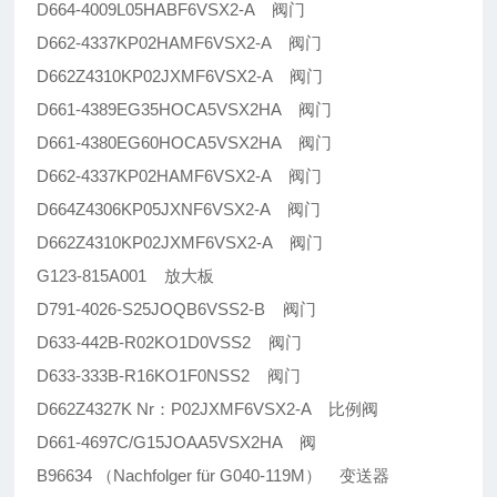
D664-4009L05HABF6VSX2-A 阀门
D662-4337KP02HAMF6VSX2-A 阀门
D662Z4310KP02JXMF6VSX2-A 阀门
D661-4389EG35HOCA5VSX2HA 阀门
D661-4380EG60HOCA5VSX2HA 阀门
D662-4337KP02HAMF6VSX2-A 阀门
D664Z4306KP05JXNF6VSX2-A 阀门
D662Z4310KP02JXMF6VSX2-A 阀门
G123-815A001 放大板
D791-4026-S25JOQB6VSS2-B 阀门
D633-442B-R02KO1D0VSS2 阀门
D633-333B-R16KO1F0NSS2 阀门
D662Z4327K Nr：P02JXMF6VSX2-A 比例阀
D661-4697C/G15JOAA5VSX2HA 阀
B96634 （Nachfolger für G040-119M） 变送器