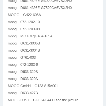
moog D661-4346E-G30J0CA6VSX2H0
moog D661-4396E-G75J0CA6VSX2H0
MOOG G422-606A
moog 072-1202-10
moog 072-1203-09
moog MOTOR|G404-165A
moog G631-3006B
moog G631-3004B
moog G761-003
moog 072-1203-9
moog D633-320B
moog D633-320A
MOOG GmbH G123-815A001
moog D633-427B
MOOG/LUST CDE64.044 D see the picture