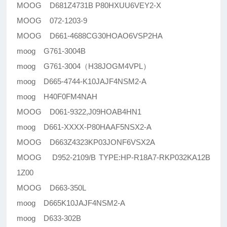
MOOG D681Z4731B P80HXUU6VEY2-X
MOOG 072-1203-9
MOOG D661-4688CG30HOAO6VSP2HA
moog G761-3004B
moog G761-3004（H38JOGM4VPL）
moog D665-4744-K10JAJF4NSM2-A
moog H40F0FM4NAH
MOOG D061-9322,J09HOAB4HN1
moog D661-XXXX-P80HAAF5NSX2-A
MOOG D663Z4323KP03JONF6VSX2A
MOOG D952-2109/B TYPE:HP-R18A7-RKP032KA12B
1Z00
MOOG D663-350L
moog D665K10JAJF4NSM2-A
moog D633-302B