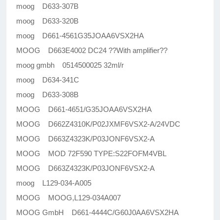
moog D633-307B
moog D633-320B
moog D661-4561G35JOAA6VSX2HA
MOOG D663E4002 DC24 ??With amplifier??
moog gmbh 0514500025 32ml/r
moog D634-341C
moog D633-308B
MOOG D661-4651/G35JOAA6VSX2HA
MOOG D662Z4310K/P02JXMF6VSX2-A/24VDC
MOOG D663Z4323K/P03JONF6VSX2-A
MOOG MOD 72F590 TYPE:S22FOFM4VBL
MOOG D663Z4323K/P03JONF6VSX2-A
moog L129-034-A005
MOOG MOOG,L129-034A007
MOOG GmbH D661-4444C/G60J0AA6VSX2HA