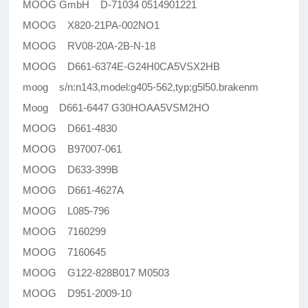
MOOG GmbH D-71034 0514901221
MOOG X820-21PA-002NO1
MOOG RV08-20A-2B-N-18
MOOG D661-6374E-G24H0CA5VSX2HB
moog s/n:n143,model:g405-562,typ:g5l50.brakenm
Moog D661-6447 G30HOAA5VSM2HO
MOOG D661-4830
MOOG B97007-061
MOOG D633-399B
MOOG D661-4627A
MOOG L085-796
MOOG 7160299
MOOG 7160645
MOOG G122-828B017 M0503
MOOG D951-2009-10