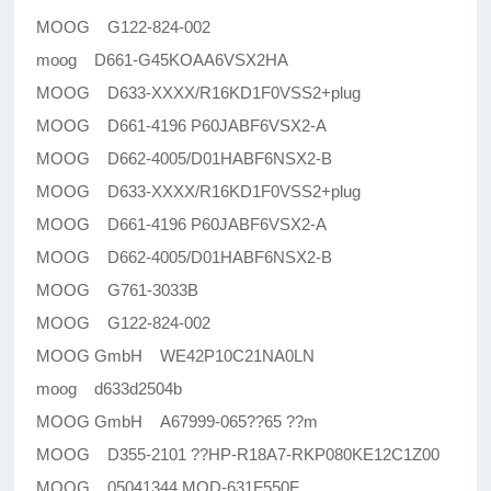
MOOG G122-824-002
moog D661-G45KOAA6VSX2HA
MOOG D633-XXXX/R16KD1F0VSS2+plug
MOOG D661-4196 P60JABF6VSX2-A
MOOG D662-4005/D01HABF6NSX2-B
MOOG D633-XXXX/R16KD1F0VSS2+plug
MOOG D661-4196 P60JABF6VSX2-A
MOOG D662-4005/D01HABF6NSX2-B
MOOG G761-3033B
MOOG G122-824-002
MOOG GmbH WE42P10C21NA0LN
moog d633d2504b
MOOG GmbH A67999-065??65 ??m
MOOG D355-2101 ??HP-R18A7-RKP080KE12C1Z00
MOOG 05041344 MOD-631F550F