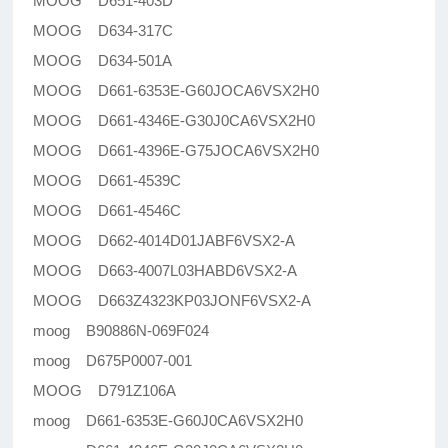
MOOG D651-403D
MOOG D634-317C
MOOG D634-501A
MOOG D661-6353E-G60JOCA6VSX2H0
MOOG D661-4346E-G30J0CA6VSX2H0
MOOG D661-4396E-G75JOCA6VSX2H0
MOOG D661-4539C
MOOG D661-4546C
MOOG D662-4014D01JABF6VSX2-A
MOOG D663-4007L03HABD6VSX2-A
MOOG D663Z4323KP03JONF6VSX2-A
moog B90886N-069F024
moog D675P0007-001
MOOG D791Z106A
moog D661-6353E-G60J0CA6VSX2H0