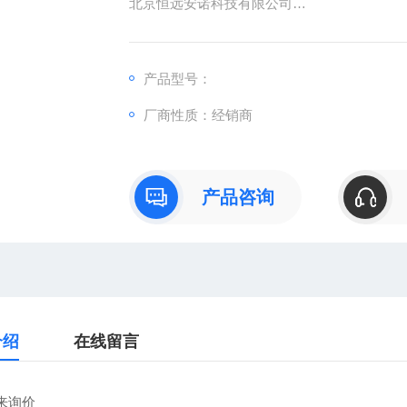
北京恒远安诺科技有限公司
：
产品型号：
：曹
厂商性质：经销商
：
直销德国欧洲机电工控设备配件
安诺科技（北京恒远安诺科技有限公司），
仪器仪表、零配件，保证*。公司
产品咨询
介绍
在线留言
来询价