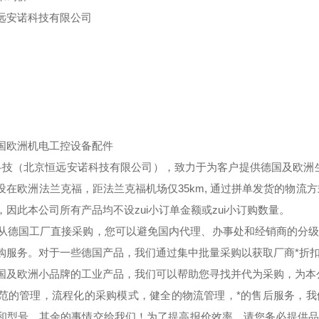
远安诺科技有限公司
国欧洲机电工控设备配件
技（北京恒远安诺科技有限公司），致力于为客户提供德国及欧洲生
设在欧洲法兰克福，距法兰克福机场仅35km, 通过拼单发货的物流
，因此本公司所有产品均不设zui小订单金额或zui小订购数量。
德国工厂直接采购，您可以避免国内代理、办事处和经销商的分级
购服务。对于一些德国产品，我们通过集中批量采购以获取厂商*折
国及欧洲小品牌的工业产品，我们可以帮助您寻找并代为采购，为本公
的管理，流程化的采购模式，健全的物流管理，*的售后服务，我
和型号，其余的事情交给我们！为了提高报价效率，请您务必提供品