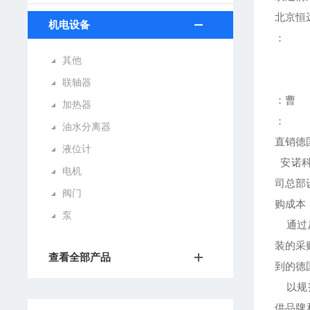
北京恒
机电设备
：
其他
联轴器
：曹
加热器
：
油水分离器
直销德
液位计
安诺科
电机
司总部
阀门
购成本
泵
通过从
装的采
查看全部产品
到的德
以规范
供品牌