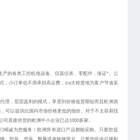
产的各类工控机电设备、仪器仪表、零配件，保证*。公
方式，小订单也不用承担高运费，zui大程度地为客户节省采
代理，层层盘剥的模式，享受到价格低货期短而且欧洲原
扣，可以提供比国内市场价格更低的报价。对于不太容易找
司直接供货的欧洲中小企业已达1000多家。
们竭诚为您服务！欧洲所有进口产品都能采购。只要您提
牌、型号、货号、数量或者铭牌照片。只要您提供品牌和