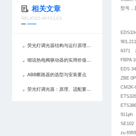
相关文章
型号，
RELATED ARTICLES
EDS33
901.
荧光灯调光器结构与运行原理解析
6371
FBPA 
细说热电阀驱动器的实用价值，精准控温降耗
EDS 3
ABB断路器的选型与安装要点
ZBE 0P
CM2K
荧光灯调光器：原理、适配要点与使用养护技巧
ETS32
ETS38
911p
SE10
zu 6