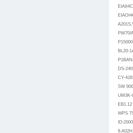
EIAII
EIAOI
A201S
PW70
P150
BL20-
P1BAN
DS-24
CY-42
SW 90
UM3K
EB1.12
WPS 7
ID:2
8.A02