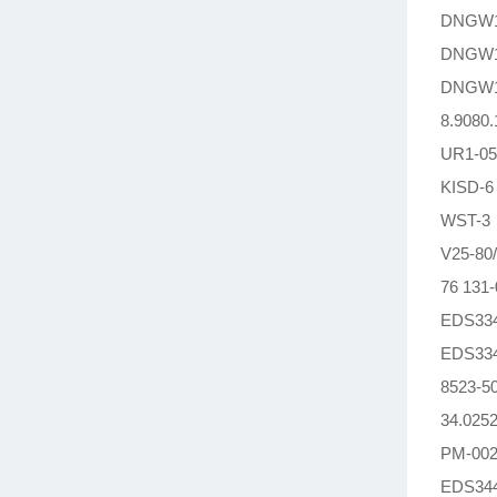
DNGW1
DNGW1
DNGW1
8.908
UR1-
KISD-
WST-
V25-
76 131
EDS33
EDS33
8523
34.02
PM-0
EDS34