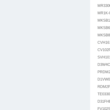
MR33
MR1K
MKSB1
MKSB6
MKSB8
CVH1
CV10
SVH1
D3W4
PRDM
D1VW
RDM2
TE03
D31F
FV10