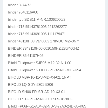
binder D-74/72
binder 7646116A00
binder typ.SDS11 M-NR.10062000/2
binder 715 99143781005 2212262277
binder 715 99143681005 1111179471
binder 43110H03 Var.0003 178VDC M2=9Nm
BINDER 7343110H00 0010,50HZ,230/400HZ
BINDER 86 61107H05
Bifold Fluidpower SJE06-M12-32-NU-00
Bifold Fluidpower SJJE06-P1-32-NC-M15-K54
BIFOLD VBP-16-11-V-MD-X4-02, 1NPT
BIFOLD LQ-SDY-5801-5806
BIFOLD SH06-FR-SR-AD-10-X3-01
BIFOLD S12-P1-32-NC-00 0905-1828DC
Bifold FP06P-S1-A04-32-NU-V-77A9-24D-35-K85