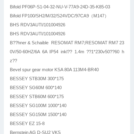
Bifold PF06P-S1-04-32-NU-V-77A9-24D-35-K85-03
Bifold FP100/SH2/M/32/S24VDC/97CA9（M147）
BHS RDV3AUTI/101004926
BHS RDV3AUTI/101004926
B??hner & Schaible RESOMAT RM7;RESOMAT RM7 23
0V/50-60HZ/6A 6A IP54 inkl?? 1.4m ??1*230v50??60 h
z??
Bevel spur gear motor KSA 80A 113M4-BR40
BESSEY STB30M 300*175
BESSEY SG60M 600*140
BESSEY STB60M 600*175
BESSEY SG100M 1000*140
BESSEY SG150M 1500*140
BESSEY EZ 15-8
Bernstein AG D-SU2 VKS