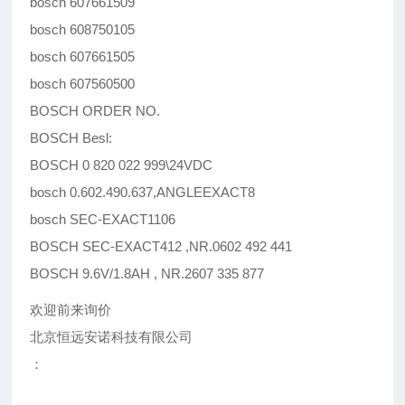
bosch 607661509
bosch 608750105
bosch 607661505
bosch 607560500
BOSCH ORDER NO.
BOSCH Besl:
BOSCH 0 820 022 999\24VDC
bosch 0.602.490.637,ANGLEEXACT8
bosch SEC-EXACT1106
BOSCH SEC-EXACT412 ,NR.0602 492 441
BOSCH 9.6V/1.8AH , NR.2607 335 877
欢迎前来询价
北京恒远安诺科技有限公司
：