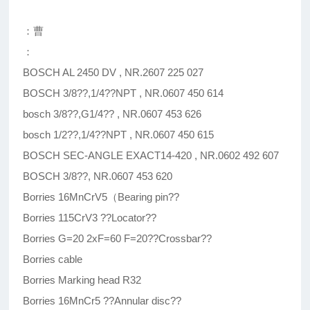
：曹
：
BOSCH AL 2450 DV , NR.2607 225 027
BOSCH 3/8??,1/4??NPT , NR.0607 450 614
bosch 3/8??,G1/4?? , NR.0607 453 626
bosch 1/2??,1/4??NPT , NR.0607 450 615
BOSCH SEC-ANGLE EXACT14-420 , NR.0602 492 607
BOSCH 3/8??, NR.0607 453 620
Borries 16MnCrV5（Bearing pin??
Borries 115CrV3 ??Locator??
Borries G=20 2xF=60 F=20??Crossbar??
Borries cable
Borries Marking head R32
Borries 16MnCr5 ??Annular disc??