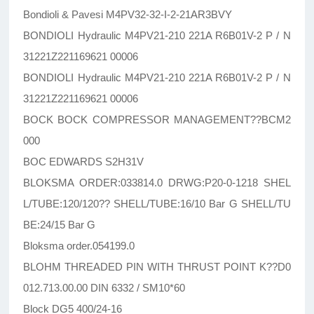
Bondioli & Pavesi M4PV32-32-I-2-21AR3BVY
BONDIOLI Hydraulic M4PV21-210 221A R6B01V-2 P / N
31221Z221169621 00006
BONDIOLI Hydraulic M4PV21-210 221A R6B01V-2 P / N
31221Z221169621 00006
BOCK BOCK COMPRESSOR MANAGEMENT??BCM2
000
BOC EDWARDS S2H31V
BLOKSMA ORDER:033814.0 DRWG:P20-0-1218 SHEL
L/TUBE:120/120?? SHELL/TUBE:16/10 Bar G SHELL/TU
BE:24/15 Bar G
Bloksma order.054199.0
BLOHM THREADED PIN WITH THRUST POINT K??D0
012.713.00.00 DIN 6332 / SM10*60
Block DG5 400/24-16