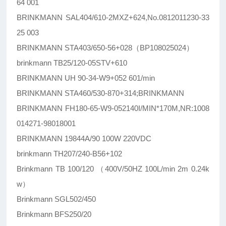
64 001
BRINKMANN SAL404/610-2MXZ+624,No.0812011230-33
25 003
BRINKMANN STA403/650-56+028（BP108025024）
brinkmann TB25/120-05STV+610
BRINKMANN UH 90-34-W9+052 601/min
BRINKMANN STA460/530-870+314;BRINKMANN
BRINKMANN FH180-65-W9-052140I/MIN*170M,NR:1008
014271-98018001
BRINKMANN 19844A/90 100W 220VDC
brinkmann TH207/240-B56+102
Brinkmann TB 100/120 （400V/50HZ 100L/min 2m 0.24k
w）
Brinkmann SGL502/450
Brinkmann BFS250/20