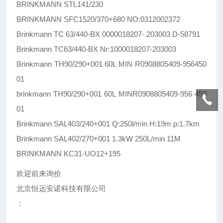
BRINKMANN STL141/230
BRINKMANN SFC1520/370+680 NO:0312002372
Brinkmann TC 63/440-BX 0000018207- 203003 D-58791
Brinkmann TC63/440-BX Nr:1000018207-203003
Brinkmann TH90/290+001 60L MIN R0908805409-956450
01
brinkmann TH90/290+001 60L MINR0908805409-956 450
01
Brinkmann SAL403/240+001 Q:250l/min H:19m p:1.7km
Brinkmann SAL402/270+001 1.3kW 250L/min 11M
BRINKMANN KC31-UO12+195
欢迎前来询价
北京恒远安诺科技有限公司
：