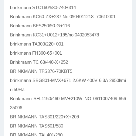
brinkmann STC160/580-740+314
Brinkmann KC60-ZX+237 No 0904011218- 70610001
Brinkmann BFS250/90-G+116
Brinkmann KC31+U012+195/no:0402053478
brinkmann TA303/220+001
brinkmann FH360-65+001
Brinkmann TC 63/440-X+252
BRINKMANN TFS376-70KBT5
brinkmann SBG801-MVX+671 2.6KW 400V 6.3A 2850l/mi
n 50HZ
Brinkmann SFL1150/460-MV+210W NO 0611007409-656
35006
BRINKMANN TAS301/220+X+209
BRINKMANN TAS601/580
BRINKMANN TAL401/290