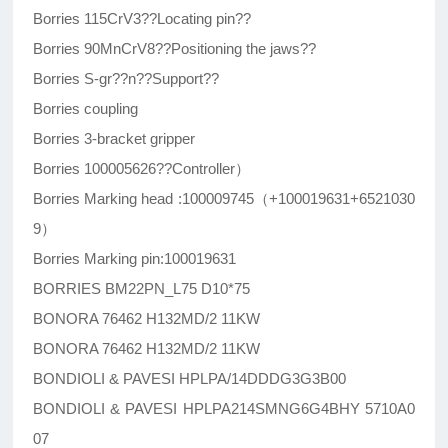
Borries 115CrV3??Locating pin??
Borries 90MnCrV8??Positioning the jaws??
Borries S-gr??n??Support??
Borries coupling
Borries 3-bracket gripper
Borries 100005626??Controller）
Borries Marking head :100009745（+100019631+6521030
9）
Borries Marking pin:100019631
BORRIES BM22PN_L75 D10*75
BONORA 76462 H132MD/2 11KW
BONORA 76462 H132MD/2 11KW
BONDIOLI & PAVESI HPLPA/14DDDG3G3B00
BONDIOLI & PAVESI HPLPA214SMNG6G4BHY 5710A0
07