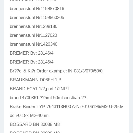
brennenstuhl Nr1159870816
brennenstuhl Nr1159860205
brennenstuhl Nr1298180
brennenstuhl Nr1127020
brennenstuhl Nr1420340
BREMER Bv: 28146/4
BREMER Bv: 28146/4
Br??el & Kj?r Order example: IN-081/3/070/50/0
BRAUKMANN D06FH 1 B
BRAND FC51-1/2,port 1/2NPT
brand 4700361 ??5ml-50ml einslbare??
Brake Binder TYP 7643113H00 A-Nr70106196/M9 U-250v
dc i-0.18x M2-40um
BOSSARD BN 80038 M8