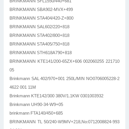
BRINKMANN SFL1550/440+681
BRINKMANN SBA902-MVX+499
BRINKMANN STA404/420-Z+800
BRINKMANN SAL602/220+818
BRINKMANN STA402/800+818
BRINKMANN STA405/750+818
BRINKMANN STH618A790+818
BRINKMANN KTE141/200-65ZX+606 002060255 221710
05
Brinkmann SAL 402/970+001 250L/MIN NO0706005228-2
4622 001 11M
Brinkmann KTE142/300 380V/1.1KW 0301003932
Brinkmann UH90-34-W9+05
brinkmann FTA140/450+685
BRINKMANN TL 50/240-W9MV+218,No:0712008824-993