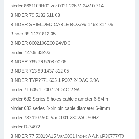
binder 8661109H00 var.0031 22NM 24V 0.71A
BINDER 79 5132 611 03
BINDER SHIELDED CABLE BOX/99-1463-814-05
Binder 99 1437 812 05
BINDER 8602106E00 24VDC
binder 72708 33Z03
BINDER 765 79 5208 00 05
BINDER 713 99 1437 812 05
BINDER TYP??71 605 1 P007 24DAC 2.9A
binder 71 605 1 P007 24DAC 2.9A
binder 682 Series 8 holes cable diameter 6-8Mm
binder 682 series 8-pin pin cable diameter 6-8mm
binder 7334107A00 Var 0001 230VAC 50HZ
binder D-74/72
BINDER 77 50019A15 Var.0001 Index A A.Nr.P36777/T9