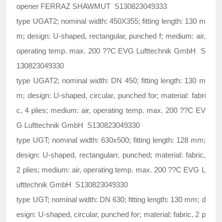
opener FERRAZ SHAWMUT S130823049333
type UGAT2; nominal width: 450X355; fitting length: 130 m
m; design: U-shaped, rectangular, punched f; medium: air,
operating temp. max. 200 ??C EVG Lufttechnik GmbH S
130823049330
type UGAT2; nominal width: DN 450; fitting length: 130 m
m; design: U-shaped, circular, punched for; material: fabri
c, 4 plies; medium: air, operating temp. max. 200 ??C EV
G Lufttechnik GmbH S130823049330
type UGT; nominal width: 630x500; fitting length: 128 mm;
design: U-shaped, rectangularr, punched; material: fabric,
2 plies; medium: air, operating temp. max. 200 ??C EVG L
ufttechnik GmbH S130823049330
type UGT; nominal width: DN 630; fitting length: 130 mm; d
esign: U-shaped, circular, punched for; material: fabric, 2 p