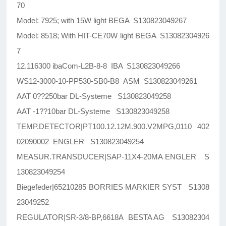
70
Model: 7925; with 15W light BEGA S130823049267
Model: 8518; With HIT-CE70W light BEGA S13082304926
7
12.116300 ibaCom-L2B-8-8 IBA S130823049266
WS12-3000-10-PP530-SB0-B8 ASM S130823049261
AAT 0??250bar DL-Systeme S130823049258
AAT -1??10bar DL-Systeme S130823049258
TEMP.DETECTOR|PT100.12.12M.900.V2MPG,0110 402
02090002 ENGLER S130823049254
MEASUR.TRANSDUCER|SAP-11X4-20MA ENGLER S
130823049254
Biegefeder|65210285 BORRIES MARKIER SYST S1308
23049252
REGULATOR|SR-3/8-BP,6618A BESTA AG S13082304