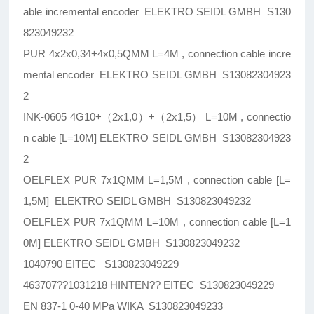
able incremental encoder ELEKTRO SEIDL GMBH S130
823049232
PUR 4x2x0,34+4x0,5QMM L=4M , connection cable incre
mental encoder ELEKTRO SEIDL GMBH S13082304923
2
INK-0605 4G10+（2x1,0）+（2x1,5） L=10M , connectio
n cable [L=10M] ELEKTRO SEIDL GMBH S13082304923
2
OELFLEX PUR 7x1QMM L=1,5M , connection cable [L=
1,5M] ELEKTRO SEIDL GMBH S130823049232
OELFLEX PUR 7x1QMM L=10M , connection cable [L=1
0M] ELEKTRO SEIDL GMBH S130823049232
1040790 EITEC S130823049229
463707??1031218 HINTEN?? EITEC S130823049229
EN 837-1 0-40 MPa WIKA S130823049233