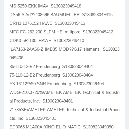
MS-5250-EKK IMAV S130823049418
DS56-S Art??408696 BAUMUELLER S130823049415
DRH1 1076152 HAWE S130823049413
MFC FC-262 200 SLPM HE millipore S130823049412
CDK3-5R-130 HAWE S130823049410
ILA7163-2AA66-Z IMB35 MOD??G17 siemens S130823
049408
85-110-12-B2 Freudenberg S130823049404
75-110-12-B2 Freudenberg S130823049404
FS 16*12*590 SNR Freudenberg S130823049404
WDG-210\0~20%\AMETEK AMETEK Technical & Industri
al Products, Inc. S130823049401
71785SE\AMETEK AMETEK Technical & Industrial Produ
cts, Inc S130823049401
ED0065.M1A00A.00NO EL-O-MATIC S130823049390