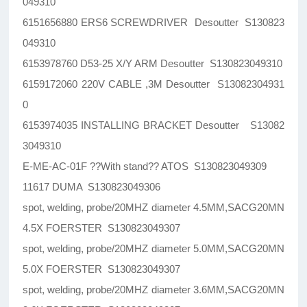
049310
6151656880 ERS6 SCREWDRIVER Desoutter S130823
049310
6153978760 D53-25 X/Y ARM Desoutter S130823049310
6159172060 220V CABLE ,3M Desoutter S13082304931
0
6153974035 INSTALLING BRACKET Desoutter S13082
3049310
E-ME-AC-01F ??With stand?? ATOS S130823049309
11617 DUMA S130823049306
spot, welding, probe/20MHZ diameter 4.5MM,SACG20MN
4.5X FOERSTER S130823049307
spot, welding, probe/20MHZ diameter 5.0MM,SACG20MN
5.0X FOERSTER S130823049307
spot, welding, probe/20MHZ diameter 3.6MM,SACG20MN