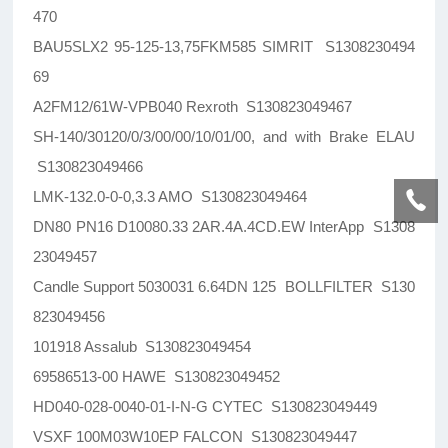
470
BAU5SLX2 95-125-13,75FKM585 SIMRIT S1308230494
69
A2FM12/61W-VPB040 Rexroth S130823049467
SH-140/30120/0/3/00/00/10/01/00, and with Brake ELAU
S130823049466
LMK-132.0-0-0,3.3 AMO S130823049464
DN80 PN16 D10080.33 2AR.4A.4CD.EW InterApp S1308
23049457
Candle Support 5030031 6.64DN 125 BOLLFILTER S130
823049456
101918 Assalub S130823049454
69586513-00 HAWE S130823049452
HD040-028-0040-01-I-N-G CYTEC S130823049449
VSXF 100M03W10EP FALCON S130823049447