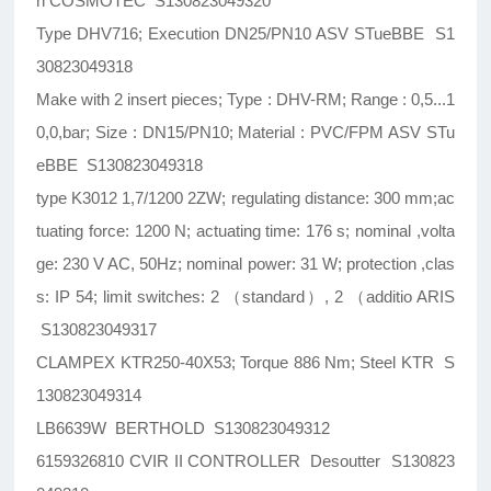
h COSMOTEC S130823049320
Type DHV716; Execution DN25/PN10 ASV STueBBE S1
30823049318
Make with 2 insert pieces; Type : DHV-RM; Range : 0,5...1
0,0,bar; Size : DN15/PN10; Material : PVC/FPM ASV STu
eBBE S130823049318
type K3012 1,7/1200 2ZW; regulating distance: 300 mm;ac
tuating force: 1200 N; actuating time: 176 s; nominal ,volta
ge: 230 V AC, 50Hz; nominal power: 31 W; protection ,clas
s: IP 54; limit switches: 2 （standard）, 2 （additio ARIS
S130823049317
CLAMPEX KTR250-40X53; Torque 886 Nm; Steel KTR S
130823049314
LB6639W BERTHOLD S130823049312
6159326810 CVIR II CONTROLLER Desoutter S130823