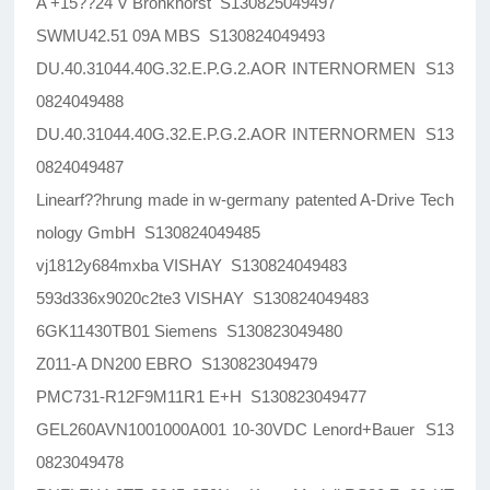
A +15??24 V Bronkhorst S130825049497
SWMU42.51 09A MBS S130824049493
DU.40.31044.40G.32.E.P.G.2.AOR INTERNORMEN S13
0824049488
DU.40.31044.40G.32.E.P.G.2.AOR INTERNORMEN S13
0824049487
Linearf??hrung made in w-germany patented A-Drive Tech
nology GmbH S130824049485
vj1812y684mxba VISHAY S130824049483
593d336x9020c2te3 VISHAY S130824049483
6GK11430TB01 Siemens S130823049480
Z011-A DN200 EBRO S130823049479
PMC731-R12F9M11R1 E+H S130823049477
GEL260AVN1001000A001 10-30VDC Lenord+Bauer S13
0823049478