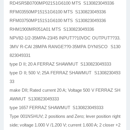
RD4SR5B0700MP021S1G6100 MTS S130823049336
RFM03550MP151S1G6100 MTS S130823049336
RFM03750MP151S1G6100 MTS S130823049336
RHM1900MR051A01 MTS S130823049336
NPV82-1/2-35MPA-23/45 INPUT??10VDC OUTPUT??33.
3MV R-CAl 28MPA RANGE??0-35MPA DYNISCO S130
823049331
type D II; 20 A FERRAZ SHAWMUT S130823049333
type D II; 500 V; 25A FERRAZ SHAWMUT S1308230493
33
make DII; Rated current 20 A; Voltage 500 V FERRAZ SH
AWMUT S130823049333
type 1657 FERRAZ SHAWMUT S130823049333
Type 001NSHUV; 2 positions and Zero; lever position right
side; voltage 1.000 V /1.200 V; current 1.600 A; 2 closer +2