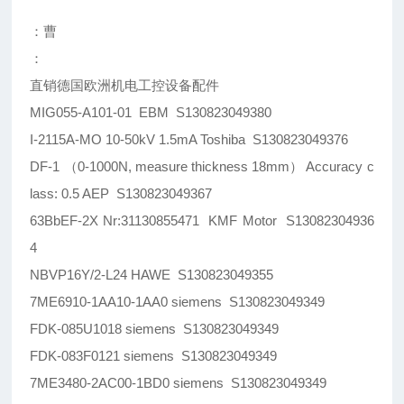
：曹
：
直销德国欧洲机电工控设备配件
MIG055-A101-01 EBM S130823049380
I-2115A-MO 10-50kV 1.5mA Toshiba S130823049376
DF-1 （0-1000N, measure thickness 18mm） Accuracy c
lass: 0.5 AEP S130823049367
63BbEF-2X Nr:31130855471 KMF Motor S13082304936
4
NBVP16Y/2-L24 HAWE S130823049355
7ME6910-1AA10-1AA0 siemens S130823049349
FDK-085U1018 siemens S130823049349
FDK-083F0121 siemens S130823049349
7ME3480-2AC00-1BD0 siemens S130823049349