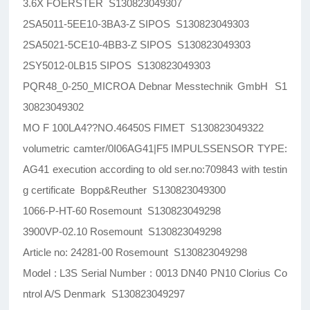
3.6X FOERSTER S130823049307
2SA5011-5EE10-3BA3-Z SIPOS S130823049303
2SA5021-5CE10-4BB3-Z SIPOS S130823049303
2SY5012-0LB15 SIPOS S130823049303
PQR48_0-250_MICROA Debnar Messtechnik GmbH S1
30823049302
MO F 100LA4??NO.46450S FIMET S130823049322
volumetric camter/0I06AG41|F5 IMPULSSENSOR TYPE:
AG41 execution according to old ser.no:709843 with testin
g certificate Bopp&Reuther S130823049300
1066-P-HT-60 Rosemount S130823049298
3900VP-02.10 Rosemount S130823049298
Article no: 24281-00 Rosemount S130823049298
Model : L3S Serial Number : 0013 DN40 PN10 Clorius Co
ntrol A/S Denmark S130823049297