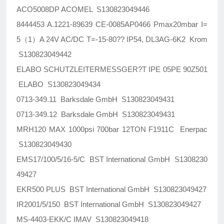
ACO5008DP ACOMEL S130823049446
8444453 A.1221-89639 CE-0085AP0466 Pmax20mbar I=
5（1）A 24V AC/DC T=-15-80?? IP54, DL3AG-6K2 Krom
S130823049442
ELABO SCHUTZLEITERMESSGER?T IPE 05PE 90Z501
ELABO S130823049434
0713-349.11 Barksdale GmbH S130823049431
0713-349.12 Barksdale GmbH S130823049431
MRH120 MAX 1000psi 700bar 12TON F1911C Enerpac
S130823049430
EMS17/100/5/16-5/C BST International GmbH S1308230
49427
EKR500 PLUS BST International GmbH S130823049427
IR2001/5/150 BST International GmbH S130823049427
MS-4403-EKK/C IMAV S130823049418