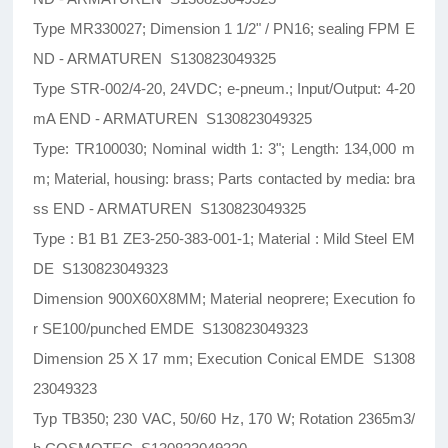
Type MR330027; Dimension 1 1/2" / PN16; sealing FPM E
ND - ARMATUREN S130823049325
Type STR-002/4-20, 24VDC; e-pneum.; Input/Output: 4-20
mA END - ARMATUREN S130823049325
Type: TR100030; Nominal width 1: 3"; Length: 134,000 m
m; Material, housing: brass; Parts contacted by media: bra
ss END - ARMATUREN S130823049325
Type : B1 B1 ZE3-250-383-001-1; Material : Mild Steel EM
DE S130823049323
Dimension 900X60X8MM; Material neoprere; Execution fo
r SE100/punched EMDE S130823049323
Dimension 25 X 17 mm; Execution Conical EMDE S1308
23049323
Typ TB350; 230 VAC, 50/60 Hz, 170 W; Rotation 2365m3/