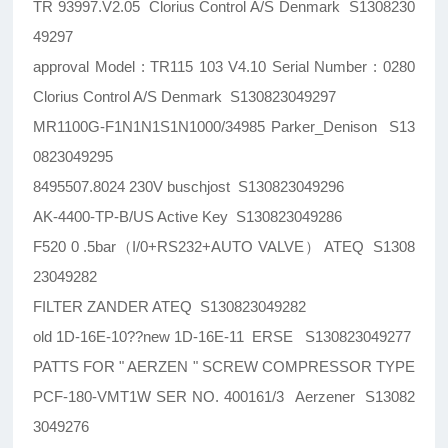
TR 93997.V2.05 Clorius Control A/S Denmark S1308230
49297
approval Model : TR115 103 V4.10 Serial Number : 0280
Clorius Control A/S Denmark S130823049297
MR1100G-F1N1N1S1N1000/34985 Parker_Denison S13
0823049295
8495507.8024 230V buschjost S130823049296
AK-4400-TP-B/US Active Key S130823049286
F520 0 .5bar（I/0+RS232+AUTO VALVE） ATEQ S1308
23049282
FILTER ZANDER ATEQ S130823049282
old 1D-16E-10??new 1D-16E-11 ERSE S130823049277
PATTS FOR " AERZEN " SCREW COMPRESSOR TYPE
PCF-180-VMT1W SER NO. 400161/3 Aerzener S13082
3049276