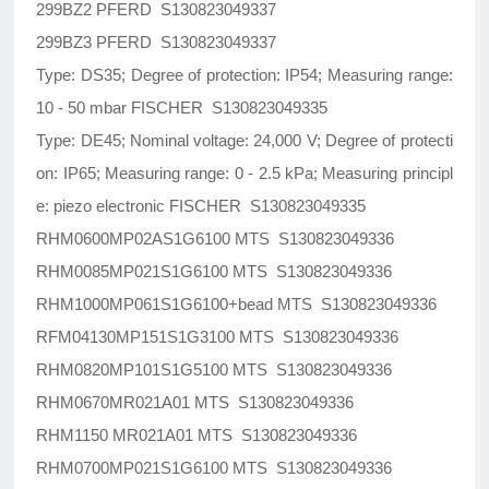
299BZ2 PFERD S130823049337
299BZ3 PFERD S130823049337
Type: DS35; Degree of protection: IP54; Measuring range:
10 - 50 mbar FISCHER S130823049335
Type: DE45; Nominal voltage: 24,000 V; Degree of protecti
on: IP65; Measuring range: 0 - 2.5 kPa; Measuring principl
e: piezo electronic FISCHER S130823049335
RHM0600MP02AS1G6100 MTS S130823049336
RHM0085MP021S1G6100 MTS S130823049336
RHM1000MP061S1G6100+bead MTS S130823049336
RFM04130MP151S1G3100 MTS S130823049336
RHM0820MP101S1G5100 MTS S130823049336
RHM0670MR021A01 MTS S130823049336
RHM1150 MR021A01 MTS S130823049336
RHM0700MP021S1G6100 MTS S130823049336