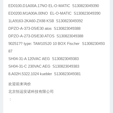
ED0100.D1A00A.17NO EL-O-MATIC S130823049390
ED0200.M1A00A.00NO EL-O-MATIC S130823049390
1LA9163-2KA60-ZX88 KSB S130823049392
DPZO-A-373-D5/E30 atos S130823049388
DPZO-A-273-D5/E30 ATOS S130823049388
90251?? type: TAM10S20 10 BOX Fischer S1308230493
87
SH04-31-A 120VAC AEG S130823049383
SH04-31-C 230VAC AEG S130823049383
8.A02H.5322.1024 kuebler S130823049381
欢迎前来询价
北京恒远安诺科技有限公司
：