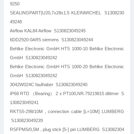
9250
SEALINGPART|U20,7x28x1.5 KLEINMICHEL S1308230
49248
Airflow KAL84 Airflow S130823049245
6DD2920-0AR5 siemens S130823049244
Behlke Electronic GmbH HTS 1000-10 Behlke Electronic
GmbH S130823049242
Behlke Electronic GmbH HTS 1000-20 Behlke Electronic
GmbH S130823049242
3042W024C faulhaber S130823049240
IP68 RTD （Bearing） 2 x PT100,NR.79219815 dittmer S
130823049241
RKTS5-298/10M , connection cable [L=10M] LUMBERG
S130823049239
RSFPM5/0,5M , plug stick [5-] pin LUMBERG S13082304