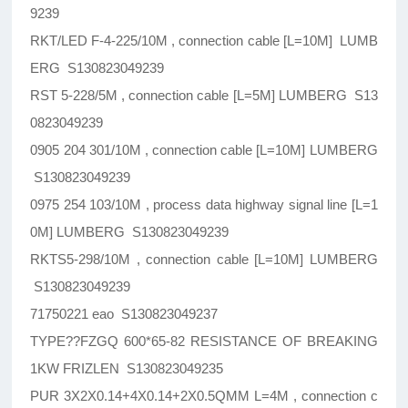
9239
RKT/LED F-4-225/10M , connection cable [L=10M] LUMB
ERG S130823049239
RST 5-228/5M , connection cable [L=5M] LUMBERG S13
0823049239
0905 204 301/10M , connection cable [L=10M] LUMBERG
S130823049239
0975 254 103/10M , process data highway signal line [L=1
0M] LUMBERG S130823049239
RKTS5-298/10M , connection cable [L=10M] LUMBERG
S130823049239
71750221 eao S130823049237
TYPE??FZGQ 600*65-82 RESISTANCE OF BREAKING
1KW FRIZLEN S130823049235
PUR 3X2X0.14+4X0.14+2X0.5QMM L=4M , connection c