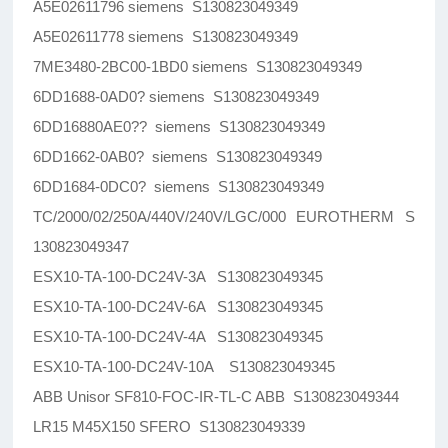
A5E02611796 siemens S130823049349
A5E02611778 siemens S130823049349
7ME3480-2BC00-1BD0 siemens S130823049349
6DD1688-0AD0? siemens S130823049349
6DD16880AE0?? siemens S130823049349
6DD1662-0AB0? siemens S130823049349
6DD1684-0DC0? siemens S130823049349
TC/2000/02/250A/440V/240V/LGC/000 EUROTHERM S
130823049347
ESX10-TA-100-DC24V-3A S130823049345
ESX10-TA-100-DC24V-6A S130823049345
ESX10-TA-100-DC24V-4A S130823049345
ESX10-TA-100-DC24V-10A S130823049345
ABB Unisor SF810-FOC-IR-TL-C ABB S130823049344
LR15 M45X150 SFERO S130823049339