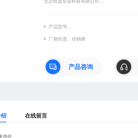
北京恒远安诺科技有限公司
：
产品型号：
：曹
厂商性质：经销商
：
直销德国欧洲机电工控设备配件
安诺科技（北京恒远安诺科技有限公司），
仪器仪表、零配件，保证*。公司
产品咨询
介绍
在线留言
来询价