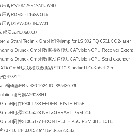
r液压阀RS10M25S4SN1JW40
r液压阀RDM2PT16SVG15
r液压阀D1VW026HNJW91
传感器G340060000
ser & Strahl Technik GmbH灯泡lamp for LS 902 TQ 6501 CO2-laser
mann & Drunck GmbH数据接收模块CATvision-CPU Receiver Exten
rmann & Drunck GmbH数据发送模块CATvision-CPU Send extender
DATA GmbH总线模块数据线ST010 Standard I/O-Kabel, 2m
管套475/12
hain编码器ERN 430 1024,ID: 385430-76
isolation隔离器A26038H1
ff GmbH附件69001733 FEDERLEISTE H15F
ff GmbH电源13105023 NETZGERAET PSM 215
ff GmbH附件21005477 FRONTPL.HF PSU PSM 3HE 10TE
片70 410 1440.0152 forTG40-52/22533