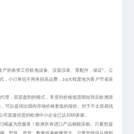
产的各类工控机电设备、仪器仪表、零配件，保证*。公
方式，小订单也不用承担高运费，zui大程度地为客户节省采
代理，层层盘剥的模式，享受到价格低货期短而且欧洲原
扣，可以提供比国内市场价格更低的报价。对于不太容易找
司直接供货的欧洲中小企业已达1000多家。
们竭诚为您服务！欧洲所有进口产品都能采购。只要您提
牌、型号、货号、数量或者铭牌照片。只要您提供品牌和