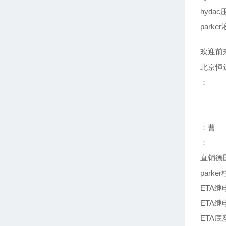
hydac
parke
欢迎前
北京恒
：
：曹
：
直销德
parke
ETA继电
ETA继电
ETA底座