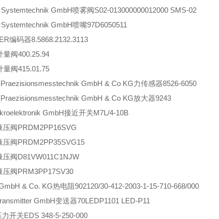
r Systemtechnik GmbH喷雾阀S02-013000000012000 SMS-02
r Systemtechnik GmbH喷嘴97D6050511
ER编码器8.5868.2132.3113
计量阀400.25.94
计量阀415.01.75
r Praezisionsmesstechnik GmbH & Co KG力传感器8526-6050
r Praezisionsmesstechnik GmbH & Co KG放大器9243
ikroelektronik GmbH接近开关M7L/4-10B
r液压阀PRDM2PP16SVG
r液压阀PRDM2PP35SVG15
r液压阀D81VW011C1NJW
r液压阀PRM3PP17SV30
mbH & Co. KG热电阻902120/30-412-2003-1-15-710-668/000
Transmitter GmbH变送器70LEDP1101 LED-P11
压力开关EDS 348-5-250-000