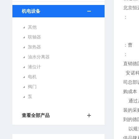
北京恒
机电设备
：
其他
联轴器
：曹
加热器
：
油水分离器
直销德
液位计
安诺科
电机
司总部
阀门
购成本
泵
通过从
装的采
查看全部产品
到的德
以规范
供品牌