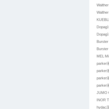
Walthe
Walthe
KUEBL
Dopag
Dopag
Burste
Burste
MEL M
parke
parke
parke
parke
JUMO G
INOR 
hydac