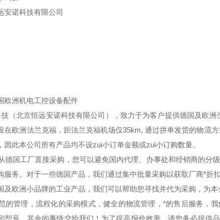
远安诺科技有限公司
国欧洲机电工控设备配件
技（北京恒远安诺科技有限公司），致力于为客户提供德国及欧洲生
设在欧洲法兰克福，距法兰克福机场仅35km, 通过拼单发货的物流
，因此本公司所有产品均不设zui小订单金额或zui小订购数量。
德国工厂直接采购，您可以避免国内代理、办事处和经销商的分级
购服务。对于一些德国产品，我们通过集中批量采购以获取厂商*折
国及欧洲小品牌的工业产品，我们可以帮助您寻找并代为采购，为本公
的管理，流程化的采购模式，健全的物流管理，*的售后服务，我
和型号，其余的事情交给我们！为了提高报价效率，请您务必提供品