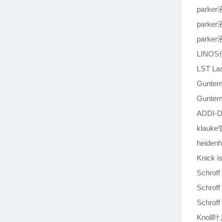
parke
parke
parke
LINOS
LST La
Gunter
Gunte
ADDI-
klauke
heiden
Knick 
Schro
Schro
Schro
Knoll叶