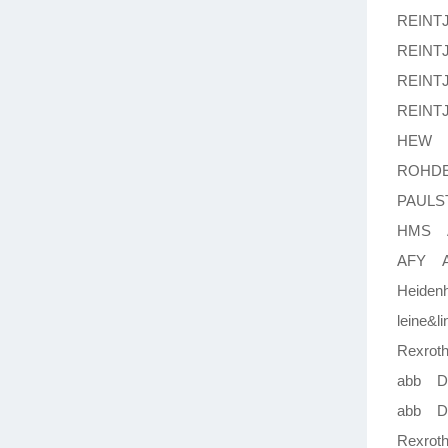
REINT
REINT
REINT
REINTJE
HEW R
ROHDE
PAULST
HMS 
AFY AR
Heiden
leine&
Rexrot
abb D
abb D
Rexrot