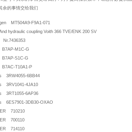
其余的事情交给我们
rgen MT504A9-F9A1-071
nd hydraulic coupling Voith 366 TVE/ENK 200 SV
Nr.7436353
 B7AP-M1C-G
 B7AP-S1C-G
 B7AC-T10A1-P
ns 3RW4055-6BB44
ns 3RV1041-4JA10
ns 3RT1055-6AP36
ns 6ES7901-3DB30-OXAO
ER 710210
ER 700110
ER 714110