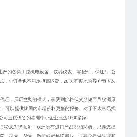
产的各类工控机电设备、仪器仪表、零配件，保证*。公
方式，小订单也不用承担高运费，zui大程度地为客户节省采
代理，层层盘剥的模式，享受到价格低货期短而且欧洲原
扣，可以提供比国内市场价格更低的报价。对于不太容易找
司直接供货的欧洲中小企业已达1000多家。
们竭诚为您服务！欧洲所有进口产品都能采购。只要您提
牌、型号、货号、数量或者铭牌照片。只要您提供品牌和