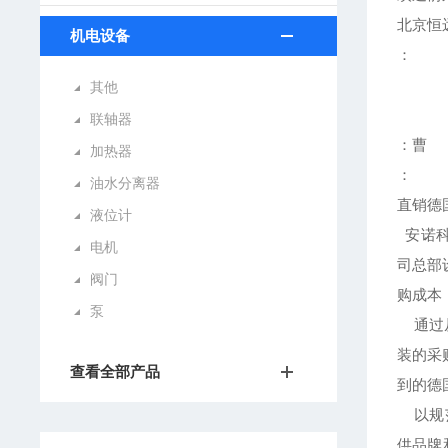
北京恒
机电设备
：
其他
联轴器
：曹
加热器
：
油水分离器
直销德
液位计
安诺科
电机
司总部
阀门
购成本
泵
通过从
装的采
查看全部产品
到的德
以规范
供品牌