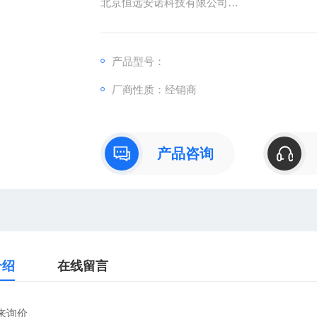
北京恒远安诺科技有限公司
：
产品型号：
：曹
厂商性质：经销商
：
直销德国欧洲机电工控设备配件
安诺科技（北京恒远安诺科技有限公司），
仪器仪表、零配件，保证*。公司
产品咨询
介绍
在线留言
来询价