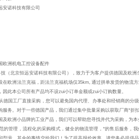
远安诺科技有限公司
国欧洲机电工控设备配件
技（北京恒远安诺科技有限公司），致力于为客户提供德国及欧洲生
设在欧洲法兰克福，距法兰克福机场仅35km, 通过拼单发货的物流
，因此本公司所有产品均不设zui小订单金额或zui小订购数量。
德国工厂直接采购，您可以避免国内代理、办事处和经销商的分级
购服务。对于一些德国产品，我们通过集中批量采购以获取厂商*折
国及欧洲小品牌的工业产品，我们可以帮助您寻找并代为采购，为本公
的管理，流程化的采购模式，健全的物流管理，*的售后服务，我
和型号，其余的事情交给我们！为了提高报价效率，请您务必提供品