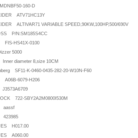
DNBF50-160-D
IDER ATV71HC13Y
IDER ALTIVAR71 VARIABLE SPEED,90KW,100HP,500/690V
SS P/N:SM185S4CC
r FIS-HS41X-0100
izzer 5000
 Inner diameter 8,size 10CM
nberg SF11-K-0460-0435-282-20-W10N-F60
 A06B-6079-H206
J3573A6709
OCK 722-SBY2A2M0800I530M
t aassf
t 423985
JES H017.00
JES A060.00