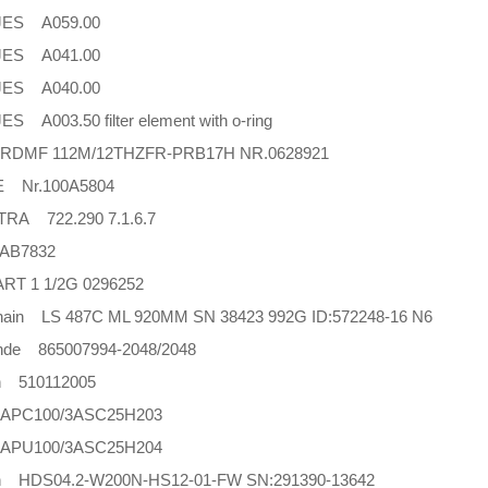
JES A059.00
JES A041.00
JES A040.00
S A003.50 filter element with o-ring
DMF 112M/12THZFR-PRB17H NR.0628921
 Nr.100A5804
RA 722.290 7.1.6.7
AB7832
T 1 1/2G 0296252
hain LS 487C ML 920MM SN 38423 992G ID:572248-16 N6
linde 865007994-2048/2048
h 510112005
APC100/3ASC25H203
APU100/3ASC25H204
h HDS04.2-W200N-HS12-01-FW SN:291390-13642