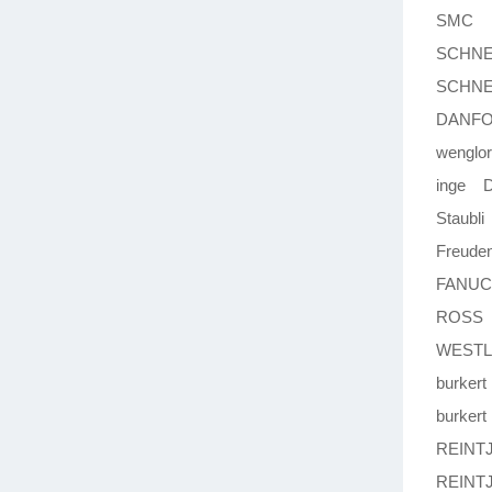
SMC M
SCHNE
SCHNE
DANFO
wenglo
inge D
Staubli
Freude
FANUC
ROSS 
WESTL
burker
burker
REINT
REINT