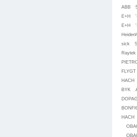
ABB 5
E+H '-
E+H '
Heiden
sick 
Rayte
PIETR
FLYGT
HACH 
BYK A
DOPAG
BONFIG
HACH
OBA0
OBA0