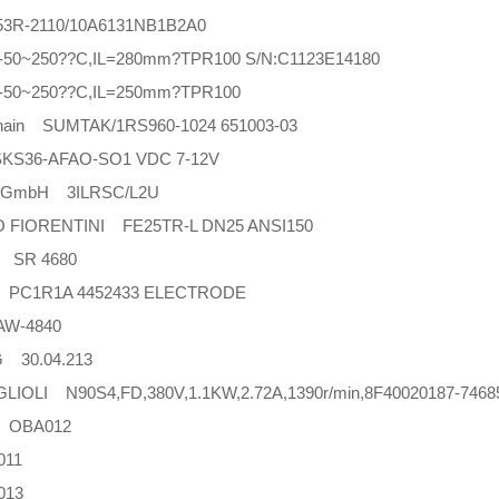
3R-2110/10A6131NB1B2A0
50~250??C,IL=280mm?TPR100 S/N:C1123E14180
-50~250??C,IL=250mm?TPR100
hain SUMTAK/1RS960-1024 651003-03
SKS36-AFAO-SO1 VDC 7-12V
k GmbH 3ILRSC/L2U
O FIORENTINI FE25TR-L DN25 ANSI150
 SR 4680
PC1R1A 4452433 ELECTRODE
W-4840
 30.04.213
LIOLI N90S4,FD,380V,1.1KW,2.72A,1390r/min,8F40020187-7468
 OBA012
11
13