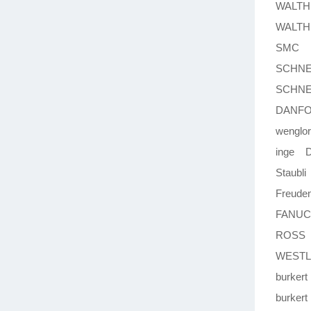
WALTH
WALTH
SMC M
SCHNE
SCHNE
DANFO
wenglo
inge D
Staubli
Freude
FANUC
ROSS 
WESTL
burker
burker