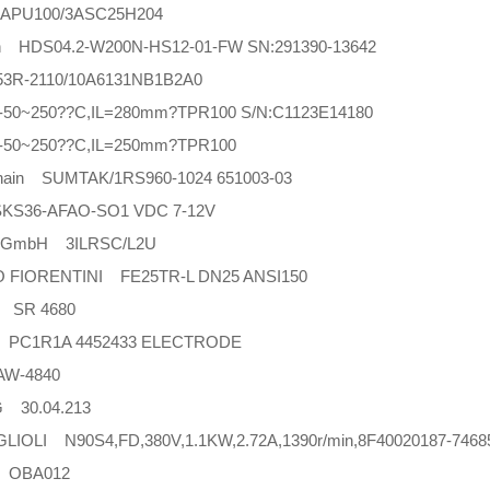
APU100/3ASC25H204
h HDS04.2-W200N-HS12-01-FW SN:291390-13642
3R-2110/10A6131NB1B2A0
50~250??C,IL=280mm?TPR100 S/N:C1123E14180
-50~250??C,IL=250mm?TPR100
hain SUMTAK/1RS960-1024 651003-03
SKS36-AFAO-SO1 VDC 7-12V
k GmbH 3ILRSC/L2U
O FIORENTINI FE25TR-L DN25 ANSI150
 SR 4680
PC1R1A 4452433 ELECTRODE
W-4840
 30.04.213
LIOLI N90S4,FD,380V,1.1KW,2.72A,1390r/min,8F40020187-7468
 OBA012