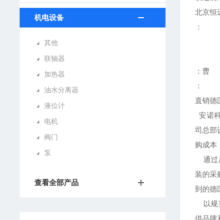
北京恒
机电设备
：
其他
联轴器
：曹
加热器
：
油水分离器
直销德
液位计
安诺科
电机
司总部
阀门
购成本
泵
通过从
装的采
查看全部产品
到的德
以规范
供品牌