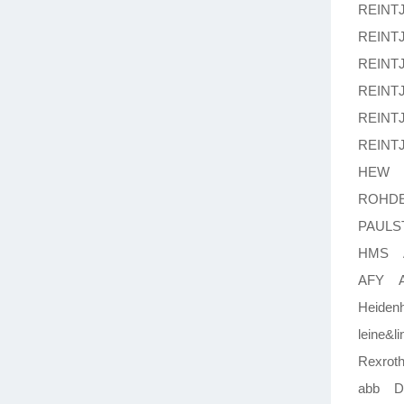
REINT
REINT
REINT
REINT
REINT
REINTJE
HEW R
ROHDE
PAULST
HMS 
AFY AR
Heiden
leine&
Rexrot
abb D