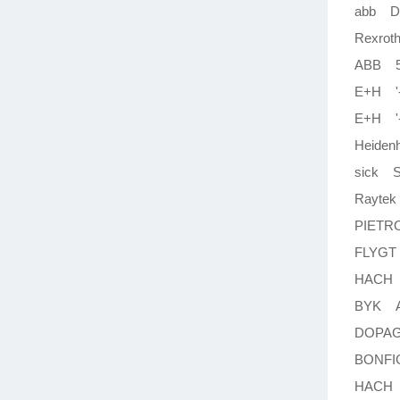
abb D
Rexrot
ABB 5
E+H '-
E+H '
Heiden
sick 
Rayte
PIETR
FLYGT
HACH 
BYK A
DOPAG
BONFIG
HACH