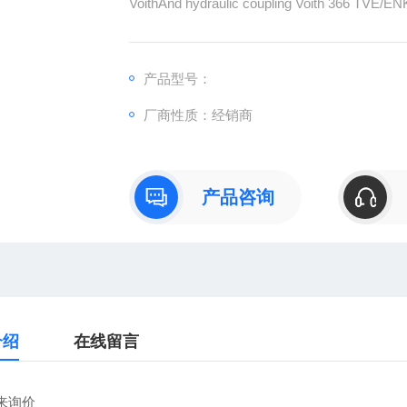
VoithAnd hydraulic coupling Voith 366 TVE/E
EMODNr.7436353
omronB7AP-M1C-G
omronB7AP-S1C-G
产品型号：
omronB7AC-T10A1-P
厂商性质：经销商
siemens3RW4055-6BB44
siemens3RV1041-4JA10
sieme
产品咨询
介绍
在线留言
来询价