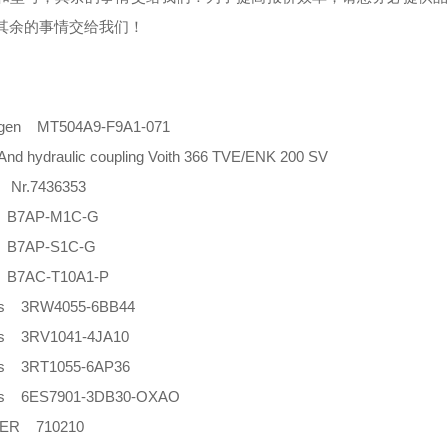
其余的事情交给我们！
rgen MT504A9-F9A1-071
nd hydraulic coupling Voith 366 TVE/ENK 200 SV
Nr.7436353
 B7AP-M1C-G
 B7AP-S1C-G
 B7AC-T10A1-P
ns 3RW4055-6BB44
ns 3RV1041-4JA10
ns 3RT1055-6AP36
ns 6ES7901-3DB30-OXAO
ER 710210