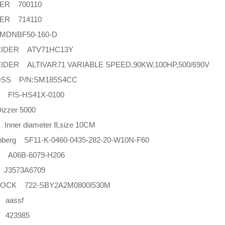
ER 700110
ER 714110
DNBF50-160-D
IDER ATV71HC13Y
IDER ALTIVAR71 VARIABLE SPEED,90KW,100HP,500/690V
SS P/N:SM185S4CC
r FIS-HS41X-0100
izzer 5000
 Inner diameter 8,size 10CM
nberg SF11-K-0460-0435-282-20-W10N-F60
 A06B-6079-H206
J3573A6709
OCK 722-SBY2A2M0800I530M
t aassf
t 423985