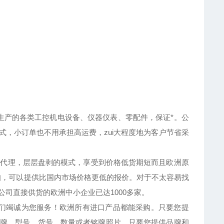
产的各类工控机电设备、仪器仪表、零配件，保证*。公
方式，小订单也不用承担高运费，zui大程度地为客户节省采
代理，层层盘剥的模式，享受到价格低货期短而且欧洲原
扣，可以提供比国内市场价格更低的报价。对于不太容易找
司直接供货的欧洲中小企业已达1000多家。
们竭诚为您服务！欧洲所有进口产品都能采购。只要您提
牌、型号、货号、数量或者铭牌照片。只要您提供品牌和