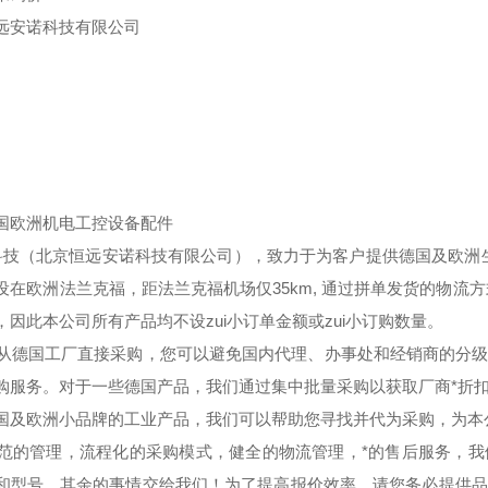
远安诺科技有限公司
国欧洲机电工控设备配件
技（北京恒远安诺科技有限公司），致力于为客户提供德国及欧洲生
设在欧洲法兰克福，距法兰克福机场仅35km, 通过拼单发货的物流
，因此本公司所有产品均不设zui小订单金额或zui小订购数量。
德国工厂直接采购，您可以避免国内代理、办事处和经销商的分级
购服务。对于一些德国产品，我们通过集中批量采购以获取厂商*折
国及欧洲小品牌的工业产品，我们可以帮助您寻找并代为采购，为本公
的管理，流程化的采购模式，健全的物流管理，*的售后服务，我
和型号，其余的事情交给我们！为了提高报价效率，请您务必提供品