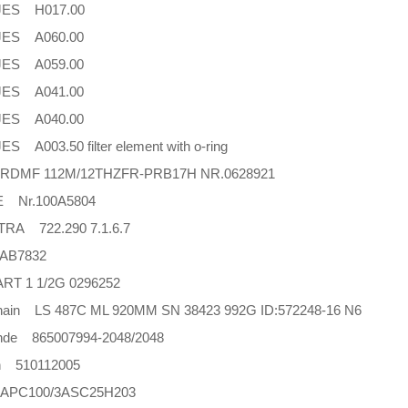
JES H017.00
JES A060.00
JES A059.00
JES A041.00
JES A040.00
S A003.50 filter element with o-ring
DMF 112M/12THZFR-PRB17H NR.0628921
 Nr.100A5804
RA 722.290 7.1.6.7
AB7832
T 1 1/2G 0296252
hain LS 487C ML 920MM SN 38423 992G ID:572248-16 N6
linde 865007994-2048/2048
h 510112005
APC100/3ASC25H203