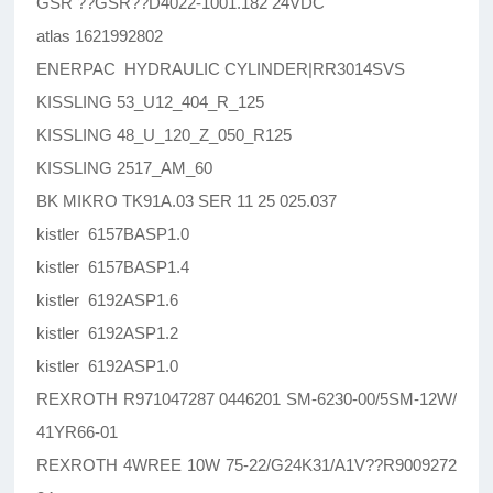
GSR ??GSR??D4022-1001.182 24VDC
atlas 1621992802
ENERPAC HYDRAULIC CYLINDER|RR3014SVS
KISSLING 53_U12_404_R_125
KISSLING 48_U_120_Z_050_R125
KISSLING 2517_AM_60
BK MIKRO TK91A.03 SER 11 25 025.037
kistler 6157BASP1.0
kistler 6157BASP1.4
kistler 6192ASP1.6
kistler 6192ASP1.2
kistler 6192ASP1.0
REXROTH R971047287 0446201 SM-6230-00/5SM-12W/
41YR66-01
REXROTH 4WREE 10W 75-22/G24K31/A1V??R9009272