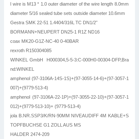
l wire is M13 * 1.0 outer diameter of the wire length 8.0mm
diameter 5/16 sealed tube sets outside diameter 10.6mm
Gestra SMK 22-51 1.4404/316L TC DN1/2"
BORMANN+NEUPERT DN25-1 R1Z ND16
coax MK20-G1Z-NC-40 0-40BAR
rexroth R150304085
WINKEL GmbH H000304,5-5-3:C-000H0-00304-DFP,Bra
nd:WINKEL
amphenol (97-3106A-14S-1S)+(97-3055-14-6)+(97-3057-1
007)+(9779-513-4)
amphenol (97-3106A-22-1P)+(97-3055-22-10)+(97-3057-1
012)+(9779-513-10)+ (9779-513-4)
jola B.NR.SSP3/K/RN-90MM NIVEAUDIFF 4M KABLE+S
TOPFBUCHSE G1 ZOLL AUS MS
HALDER 2474-209