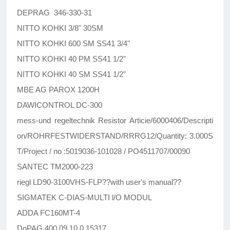
DEPRAG 346-330-31
NITTO KOHKI 3/8" 30SM
NITTO KOHKI 600 SM SS41 3/4"
NITTO KOHKI 40 PM SS41 1/2"
NITTO KOHKI 40 SM SS41 1/2"
MBE AG PAROX 1200H
DAWICONTROL DC-300
mess-und regeltechnik Resistor Articie/6000406/Descripti
on/ROHRFESTWIDERSTAND/RRRG12/Quantity: 3.000S
T/Project / no :5019036-101028 / PO4511707/00090
SANTEC TM2000-223
riegl LD90-3100VHS-FLP??with user's manual??
SIGMATEK C-DIAS-MULTI l/O MODUL
ADDA FC160MT-4
DoPAG 400.09.10.0.15317