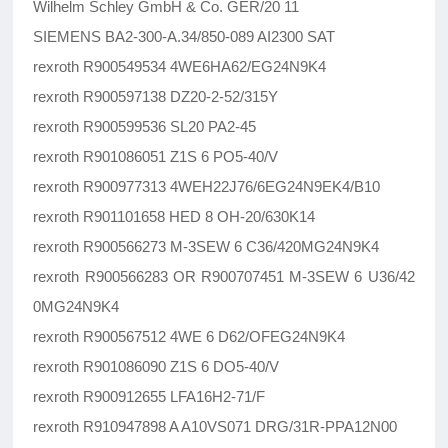
Wilhelm Schley GmbH & Co. GER/20 11
SIEMENS BA2-300-A.34/850-089 AI2300 SAT
rexroth R900549534 4WE6HA62/EG24N9K4
rexroth R900597138 DZ20-2-52/315Y
rexroth R900599536 SL20 PA2-45
rexroth R901086051 Z1S 6 PO5-40/V
rexroth R900977313 4WEH22J76/6EG24N9EK4/B10
rexroth R901101658 HED 8 OH-20/630K14
rexroth R900566273 M-3SEW 6 C36/420MG24N9K4
rexroth R900566283 OR R900707451 M-3SEW 6 U36/42
0MG24N9K4
rexroth R900567512 4WE 6 D62/OFEG24N9K4
rexroth R901086090 Z1S 6 DO5-40/V
rexroth R900912655 LFA16H2-71/F
rexroth R910947898 A A10VS071 DRG/31R-PPA12N00