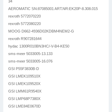
34
AEROMATIC SN:87085001 ART.NR:EK20P-8.308.015
rexroth 5772070220
rexroth 5772080220
MOOG D662-4936D02KDBM4NEM2-G
rexroth R907281644
hydac 1300R010BN3HC/-V-B4-KE50
sms-meer 5033005-13.133
sms-meer 5033005-16.076
GSI P55F3830B-D
GSI LMEK109510X
GSI LMEK109520X
GSI LMM61R9540X
GSI LMP68P7380X
GSI LME84E0670D