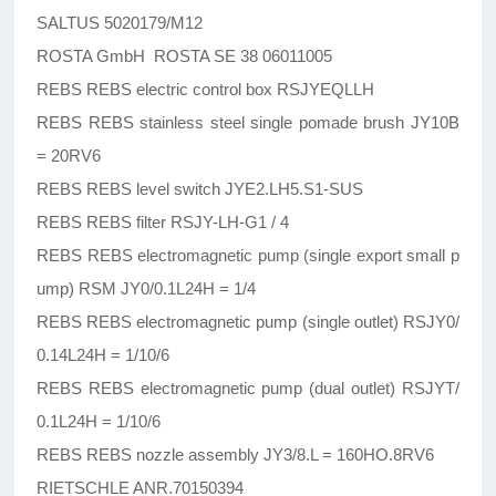
SALTUS 5020179/M12
ROSTA GmbH ROSTA SE 38 06011005
REBS REBS electric control box RSJYEQLLH
REBS REBS stainless steel single pomade brush JY10B
= 20RV6
REBS REBS level switch JYE2.LH5.S1-SUS
REBS REBS filter RSJY-LH-G1 / 4
REBS REBS electromagnetic pump (single export small p
ump) RSM JY0/0.1L24H = 1/4
REBS REBS electromagnetic pump (single outlet) RSJY0/
0.14L24H = 1/10/6
REBS REBS electromagnetic pump (dual outlet) RSJYT/
0.1L24H = 1/10/6
REBS REBS nozzle assembly JY3/8.L = 160HO.8RV6
RIETSCHLE ANR.70150394