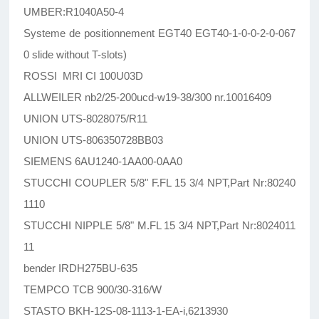
UMBER:R1040A50-4
Systeme de positionnement EGT40 EGT40-1-0-0-2-0-067
0 slide without T-slots)
ROSSI MRI CI 100U03D
ALLWEILER nb2/25-200ucd-w19-38/300 nr.10016409
UNION UTS-8028075/R11
UNION UTS-806350728BB03
SIEMENS 6AU1240-1AA00-0AA0
STUCCHI COUPLER 5/8" F.FL 15 3/4 NPT,Part Nr:80240
1110
STUCCHI NIPPLE 5/8" M.FL 15 3/4 NPT,Part Nr:8024011
11
bender IRDH275BU-635
TEMPCO TCB 900/30-316/W
STASTO BKH-12S-08-1113-1-EA-i,6213930