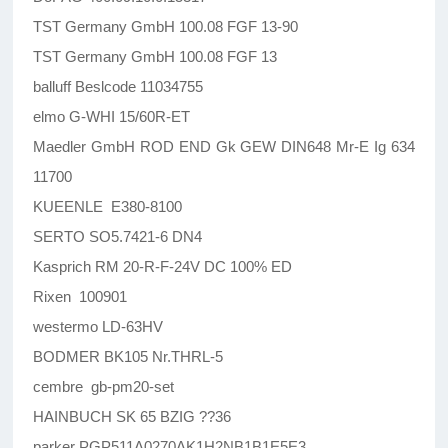
TST Germany GmbH 100.08 FGF 13-90
TST Germany GmbH 100.08 FGF 13
balluff Beslcode 11034755
elmo G-WHI 15/60R-ET
Maedler GmbH ROD END Gk GEW DIN648 Mr-E Ig 634
11700
KUEENLE E380-8100
SERTO SO5.7421-6 DN4
Kasprich RM 20-R-F-24V DC 100% ED
Rixen 100901
westermo LD-63HV
BODMER BK105 Nr.THRL-5
cembre gb-pm20-set
HAINBUCH SK 65 BZIG ??36
parker PGP511A0270AK1H2NB1B1E5E3