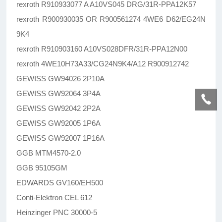
rexroth R910933077 A A10VS045 DRG/31R-PPA12K57
rexroth R900930035 OR R900561274 4WE6 D62/EG24N
9K4
rexroth R910903160 A10VS028DFR/31R-PPA12N00
rexroth 4WE10H73A33/CG24N9K4/A12 R900912742
GEWISS GW94026 2P10A
GEWISS GW92064 3P4A
GEWISS GW92042 2P2A
GEWISS GW92005 1P6A
GEWISS GW92007 1P16A
GGB MTM4570-2.0
GGB 95105GM
EDWARDS GV160/EH500
Conti-Elektron CEL 612
Heinzinger PNC 30000-5