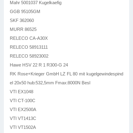
Mahr 5001037 Kugelkaefig
GGB 95105GM
SKF 362060
MURR 86525
RELECO CA-A30X
RELECO 58913111
RELECO 58923002
Hawe HSV 22 R 1 R300-G 24
RK Rose+Krieger GmbH LZ FL 80 mit kugelgewindespind
el 20x50 hub:532,5mm Fmax:8000N Besl
VTI EX1048
VTI CT-100C
VTI EX2500A
VTI VT1413C
VTI VT1502A