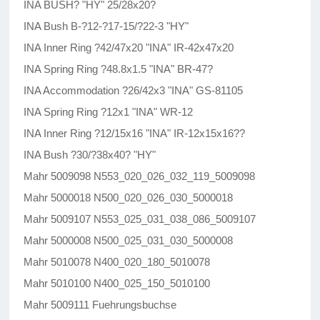
INA BUSH? "HY" 25/28x20?
INA Bush B-?12-?17-15/?22-3 "HY"
INA Inner Ring ?42/47x20 "INA" IR-42x47x20
INA Spring Ring ?48.8x1.5 "INA" BR-47?
INA Accommodation ?26/42x3 "INA" GS-81105
INA Spring Ring ?12x1 "INA" WR-12
INA Inner Ring ?12/15x16 "INA" IR-12x15x16??
INA Bush ?30/?38x40? "HY"
Mahr 5009098 N553_020_026_032_119_5009098
Mahr 5000018 N500_020_026_030_5000018
Mahr 5009107 N553_025_031_038_086_5009107
Mahr 5000008 N500_025_031_030_5000008
Mahr 5010078 N400_020_180_5010078
Mahr 5010100 N400_025_150_5010100
Mahr 5009111 Fuehrungsbuchse