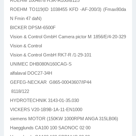
ROEHM 1004878 HSK-A100/B125
ROEHM TO119(ID 1038455 KFD -AF-200/3) (Fmax80da
N Fmin 47 daN)
BICKER DPSM-6500F
Vision & Control GmbH Camera pictor M 1856/E/4-20-329
Vision & Control
Vision & Control GmbH RK7-R /1-29-101
UNIMEC DHB080N160CAG-S
alfalaval DOC27-34H
GEFEG-NECKAR G865-00043607/IP44
8118/122
HYDROTECHNIK 3143-01-35.030
VICKERS V20-1B9B-1A-11-EN1000
siemens MOTOR (150KW 1000RPM ANGA 315LB06)
Haegglunds CA100 100 SAONOC 02 00