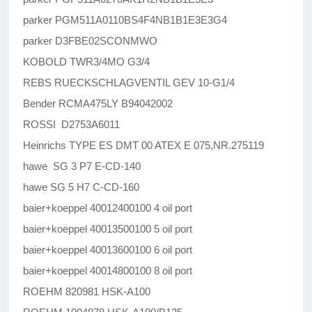
parker PGM511A0110BS4F4NB1B1E3E3G4
parker D3FBE02SCONMWO
KOBOLD TWR3/4MO G3/4
REBS RUECKSCHLAGVENTIL GEV 10-G1/4
Bender RCMA475LY B94042002
ROSSI D2753A6011
Heinrichs TYPE ES DMT 00 ATEX E 075,NR.275119
hawe SG 3 P7 E-CD-140
hawe SG 5 H7 C-CD-160
baier+koeppel 40012400100 4 oil port
baier+koeppel 40013500100 5 oil port
baier+koeppel 40013600100 6 oil port
baier+koeppel 40014800100 8 oil port
ROEHM 820981 HSK-A100