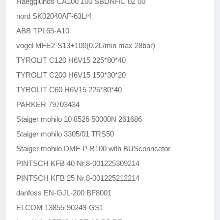
Haegglunds CA100 100 SBDNHC 02 00
nord SK02040AF-63L/4
ABB TPL65-A10
vogel MFE2-S13+100(0.2L/min max 28bar)
TYROLIT C120 H6V15 225*80*40
TYROLIT C200 H6V15 150*30*20
TYROLIT C60 H6V15 225*80*40
PARKER 79703434
Staiger mohilo 10 8526 50000N 261686
Staiger mohilo 3305/01 TRS50
Staiger mohilo DMF-P-B100 with BUSconncetor
PINTSCH KFB 40 Nr.8-001225309214
PINTSCH KFB 25 Nr.8-001225212214
danfoss EN-GJL-200 BF8001
ELCOM 13855-90249-GS1