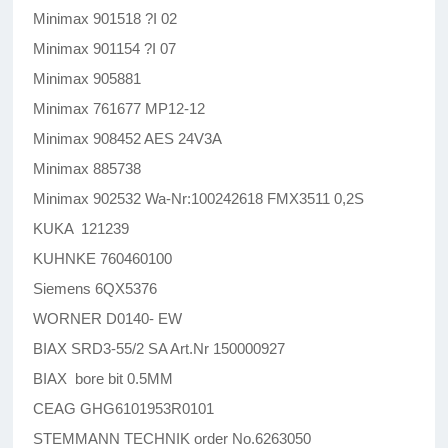
Minimax 901518 ?I 02
Minimax 901154 ?I 07
Minimax 905881
Minimax 761677 MP12-12
Minimax 908452 AES 24V3A
Minimax 885738
Minimax 902532 Wa-Nr:100242618 FMX3511 0,2S
KUKA 121239
KUHNKE 760460100
Siemens 6QX5376
WORNER D0140- EW
BIAX SRD3-55/2 SA Art.Nr 150000927
BIAX bore bit 0.5MM
CEAG GHG6101953R0101
STEMMANN TECHNIK order No.6263050