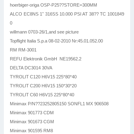
hoerbiger-origa OSP-P25??STORE=300MM
ALCO EC8NS 1" 316SS 10.000 PSI AT 38?? TC 1001849
0
willmann 0703-26/1,and see picture
Topflight Italia S.p.a 08-02-2010 Nr:45.01.052.00
RM RM-3001
REFU Elektronik GmbH NE19562.2
DELTA DC3014 30VA
TYROLIT C120 H6V15 225*80*40
TYROLIT C200 H6V15 150*30*20
TYROLIT C60 H6V15 225*80*40
Minimax P/N??23252805150 SONFL1 MX 906508
Minimax 901773 CDM
Minimax 901673 CGM
Minimax 901595 RM8