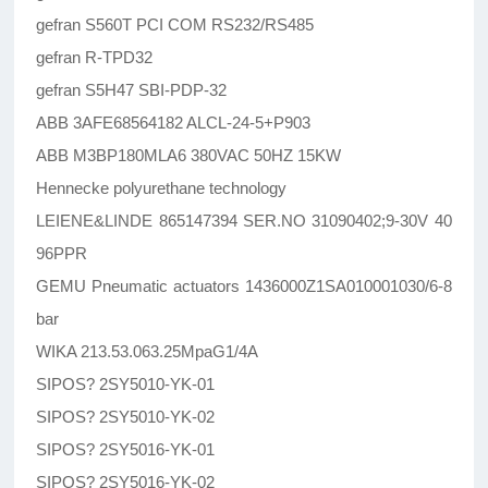
gefran S560T PCI COM RS232/RS485
gefran R-TPD32
gefran S5H47 SBI-PDP-32
ABB 3AFE68564182 ALCL-24-5+P903
ABB M3BP180MLA6 380VAC 50HZ 15KW
Hennecke polyurethane technology
LEIENE&LINDE 865147394 SER.NO 31090402;9-30V 40
96PPR
GEMU Pneumatic actuators 1436000Z1SA010001030/6-8
bar
WIKA 213.53.063.25MpaG1/4A
SIPOS? 2SY5010-YK-01
SIPOS? 2SY5010-YK-02
SIPOS? 2SY5016-YK-01
SIPOS? 2SY5016-YK-02