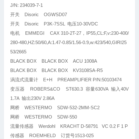
J/N: 234039-7-1
开关 Disoric OGWSD07
开关 Disoric P3K-7SSL 电压10-30VDC
电机 EMMEGI CAX 310-2T-27，IP55,CL:F,v:230-400/
280-480,HZ:50/60,A:1.47-0.85/1.56-0.9,w:423/540,GIRI25
53/2665
BLACK BOX BLACK BOX ACU 1008A
BLACK BOX BLACK BOX KV3108SA-R5
涡流式流量计 E+H PREAMPLIFIER P/N:50103474
变压器 ROBERS&CO ST630.3 容量630VA 输入40V
1.7A 输出230V 2.86A
网桥 WESTERMO SDW-532-2MM-SC2
网桥 WESTERMO SDW-550
流量传感器 Werdohl KRACHT D-58791 VC 0.2 F 1 P
传感器 ROEMHELD 订货号1513-025