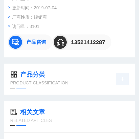
工具BAHCO9070P
更新时间：2019-07-04
工具BAHCO9072P
UPS电源MASTERGUARDA1000-19 1000VA 700W SN.6A1213
厂商性质：经销商
4947
访问量：3101
阀Joslyn ClarkMVC77U036A72 7.2KV 600A
KEY
13521412287
产品咨询
产品分类
PRODUCT CLASSIFICATION
相关文章
RELATED ARTICLES