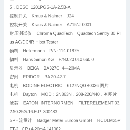
5，DESC: 1201PGS-1A-2.5B-A
控制开关 Kraus & Naimer J24
控制开关 Kraus & Naimer A715*J-0001
耐压测试仪 Chroma QuadTech Quadtech Sentry 30 Pl
us AC/DC/IR Hipot Tester
物料 Hellermann P/N: 114-01879
物料 Hans Simon KG P/N:020 010 660 0
显示器 BEKA BA327C 4—20MA
密封 EPIDOR BA 30-42-7
电机 BODINE ELECTRIC 6127NQGB0036 图片
电机 Dayton MOD：2N863N，208-220/440，有图片
滤芯 EATON INTERNORMEN FILTERELEMENT|03.
2.90.25G.16.E.P 300483
SPH流量计 Badger Meter Europa GmbH RCDLM25P
FT-2 LCR+4-20mA 141082