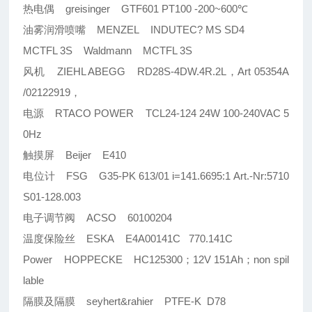
热电偶 greisinger GTF601 PT100 -200~600℃
油雾润滑喷嘴 MENZEL INDUTEC? MS SD4
MCTFL 3S Waldmann MCTFL 3S
风机 ZIEHL ABEGG RD28S-4DW.4R.2L，Art 05354A
/02122919，
电源 RTACO POWER TCL24-124 24W 100-240VAC 5
0Hz
触摸屏 Beijer E410
电位计 FSG G35-PK 613/01 i=141.6695:1 Art.-Nr:5710
S01-128.003
电子调节阀 ACSO 60100204
温度保险丝 ESKA E4A00141C 770.141C
Power HOPPECKE HC125300；12V 151Ah；non spil
lable
隔膜及隔膜 seyhert&rahier PTFE-K D78