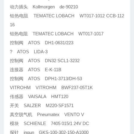
动力插头 Kollmorgen de-90210
铂热电阻 TEMATEC LOBACH WT017-1012 CCB-112
16
铂热电阻 TEMATEC LOBACH WT017-1017
控制阀 ATOS DH1-0631/223
? ATOS LIDA-3
控制阀 ATOS DN32 SCL1-3232
连接器 ATOS E-K-11B
控制阀 ATOS DPH1-3713/DH-53
VITROHM VITROHM BWF237-05T1K
传感器 VAISALA HMT120
开关 SALZER M220-SF1571
真空脱气机 Pneumatex VENTO V
模块 SCHIENLE 7405 015/1 24V DC
探针 ingun GKS-100-302-150-A1000