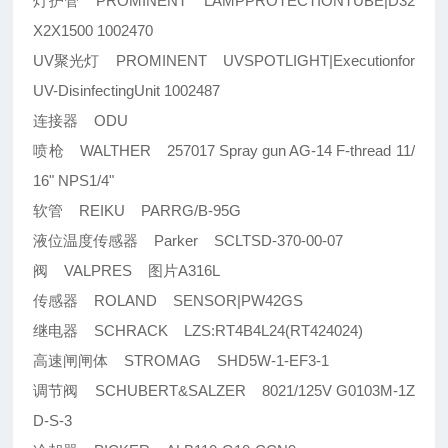
灯护管 PROMINENT LAMPPROTECTIONTUBE|D32
X2X1500 1002470
UV聚光灯 PROMINENT UVSPOTLIGHT|Executionfor
UV-DisinfectingUnit 1002487
连接器 ODU
喷枪 WALTHER 257017 Spray gun AG-14 F-thread 11/
16" NPS1/4"
软管 REIKU PARRG/B-95G
液位温度传感器 Parker SCLTSD-370-00-07
阀 VALPRES 图片A316L
传感器 ROLAND SENSOR|PW42GS
继电器 SCHRACK LZS:RT4B4L24(RT424024)
高速闸闸体 STROMAG SHD5W-1-EF3-1
调节阀 SCHUBERT&SALZER 8021/125V G0103M-1Z
D-S-3