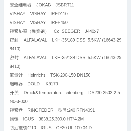
安全继电器 JOKAB JSBRT11
VISHAY VISHAY IRFD110
VISHAY VISHAY IRFP450
锁紧垫圈（弹簧钢） Co. SEEGER J440x7
密封 ALFALAVAL LKH-35/189 DSS 5.5KW (16643-29
8410)
密封 ALFALAVAL LKH-35/189 DSS 5.5KW (16643-29
8410)
流量计 Heinrichs TSK-200-150 DN150
继电器 DOLD IK9173
开关 Druck&Temperature Leitenberg DS230-2502-2-5-
N0-3-000
锁紧盘 RINGFEDER 型号:240 RFN4091
拖链 IGUS 3838.25.300.0.HT*4.2M
防油拖缆4*10 IGUS CF30.UL.100.04.D