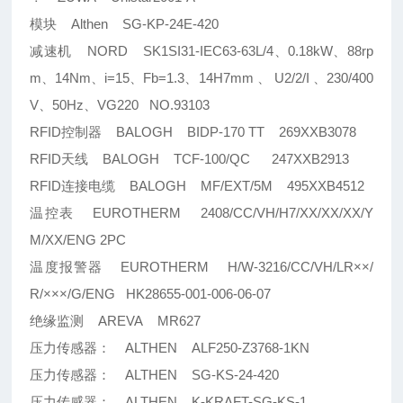
模块 Althen SG-KP-24E-420
减速机 NORD SK1SI31-IEC63-63L/4、0.18kW、88rp
m、14Nm、i=15、Fb=1.3、14H7mm 、 U2/2/I 、230/400
V、50Hz、VG220 NO.93103
RFID控制器 BALOGH BIDP-170 TT 269XXB3078
RFID天线 BALOGH TCF-100/QC 247XXB2913
RFID连接电缆 BALOGH MF/EXT/5M 495XXB4512
温控表 EUROTHERM 2408/CC/VH/H7/XX/XX/XX/Y
M/XX/ENG 2PC
温度报警器 EUROTHERM H/W-3216/CC/VH/LR××/
R/×××/G/ENG HK28655-001-006-06-07
绝缘监测 AREVA MR627
压力传感器： ALTHEN ALF250-Z3768-1KN
压力传感器： ALTHEN SG-KS-24-420
压力传感器： ALTHEN K-KRAFT-SG-KS-1