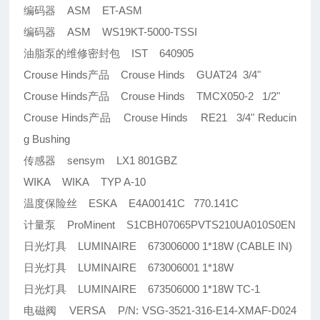
编码器 ASM ET-ASM
编码器 ASM WS19KT-5000-TSSI
油脂泵的维修密封包 IST 640905
Crouse Hinds产品 Crouse Hinds GUAT24 3/4"
Crouse Hinds产品 Crouse Hinds TMCX050-2 1/2"
Crouse Hinds产品 Crouse Hinds RE21 3/4" Reducin
g Bushing
传感器 sensym LX1 801GBZ
WIKA WIKA TYP A-10
温度保险丝 ESKA E4A00141C 770.141C
计量泵 ProMinent S1CBH07065PVTS210UA010S0EN
日光灯具 LUMINAIRE 673006000 1*18W (CABLE IN)
日光灯具 LUMINAIRE 673006001 1*18W
日光灯具 LUMINAIRE 673506000 1*18W TC-1
电磁阀 VERSA P/N: VSG-3521-316-E14-XMAF-D024