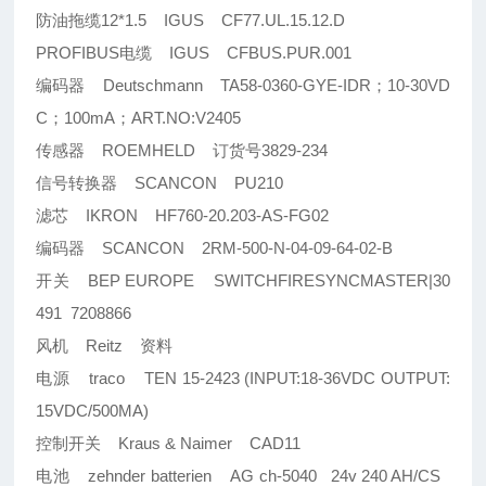
防油拖缆12*1.5 IGUS CF77.UL.15.12.D
PROFIBUS电缆 IGUS CFBUS.PUR.001
编码器 Deutschmann TA58-0360-GYE-IDR；10-30VD
C；100mA；ART.NO:V2405
传感器 ROEMHELD 订货号3829-234
信号转换器 SCANCON PU210
滤芯 IKRON HF760-20.203-AS-FG02
编码器 SCANCON 2RM-500-N-04-09-64-02-B
开关 BEP EUROPE SWITCHFIRESYNCMASTER|30
491 7208866
风机 Reitz 资料
电源 traco TEN 15-2423 (INPUT:18-36VDC OUTPUT:
15VDC/500MA)
控制开关 Kraus & Naimer CAD11
电池 zehnder batterien AG ch-5040 24v 240 AH/CS