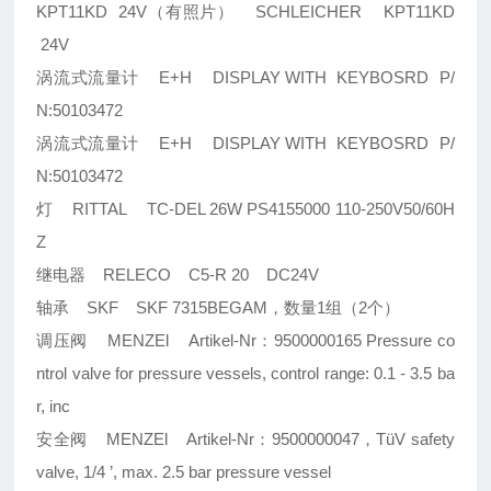
KPT11KD 24V（有照片） SCHLEICHER KPT11KD
24V
涡流式流量计 E+H DISPLAY WITH KEYBOSRD P/
N:50103472
涡流式流量计 E+H DISPLAY WITH KEYBOSRD P/
N:50103472
灯 RITTAL TC-DEL 26W PS4155000 110-250V50/60H
Z
继电器 RELECO C5-R 20 DC24V
轴承 SKF SKF 7315BEGAM，数量1组（2个）
调压阀 MENZEl Artikel-Nr：9500000165 Pressure co
ntrol valve for pressure vessels, control range: 0.1 - 3.5 ba
r, inc
安全阀 MENZEl Artikel-Nr：9500000047，TüV safety
valve, 1/4 ’, max. 2.5 bar pressure vessel