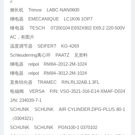
2
侧长机 Trimos LABC-NAN0600
继电器 EMECANIQUE LC1K06 1OP7
继电器 TESCH 07200104 E692X802 E69.2 220-500V
AC，有图片
温度调节器 SEIFERT KG-4269
Schleuderring离心环 PAATZ 见资料
继电器 relpol RM84–2012-2M-1024
继电器 relpol RM84–3012-2M-1024
直角转向器 TRAMEC RIN.RL32AB.1.3FL
电磁阀 VERSA P/N: VSG-3521-316-E14-XMAF-D024
J/N: 234039-7-1
SCHUNK SCHUNK AIR CYLINDER.DPG-PLUS 80-1
（0304321）
SCHUNK SCHUNK PGN100-1 0370102