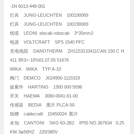
-1N 6013-448-001
灯具 JUNG-LEUCHTEN 100190069
灯具 JUNG-LEUCHTEN 100190069
线缆 LEONI elocab robocab 3*35mm2
电源 VOLTCRAFT SPS 1540 PFC
充电电阻 DANOTHERM ZH1153133411CAN 150 C H
411 3R3+-10%01.07.05 51676
WIKA WIKA TYP A-10
阀门 DEMCO J024900-1115319
旋紧件 HARTING 1900 000 5098
开关 HAEWA 3080-0041-61-00
传感器 BEDIA 图片 PLCA-50
线槽 cablecraft 10450024 图片
未知 CANTONI SKG 63-2B2 IP55 NO.367634 0.25
KW 3φ50HZ 220/380V