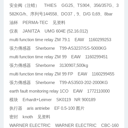
安全阀（注蜡） THIES GG25、TS904、356/357G、3
582KG/h、序列号144558、DO37，9、D/G 0,69、8bar
油杯 PERMA-TEC 见资料
仪表 JANITZA UMG 604E (52.16.012)
multi function time relay ZM 79.1 EAW 1160299253
張力傳感器 Sherborne T99-AS3237/SS-5000KG
multi function time relay ZM 99 EAW 1160299451
張力傳感器 Sherborne 3130907,500kg
multi function time relay ZM 99 FP EAW 1160299455
張力傳感器 Sherborne T99-AS3503-202-2000KG
earth fault monitoring relay 1CO EAW 1772110000
模块 Erhardt+Leimer SK0119 NR 900189
执行器 aris antriebe EF 0.5-100 图片
密封 knoth 见资料
WARNER ELECTRIC WARNER ELECTRIC CBC-160