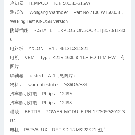
冷却器 TEMPCO TCB 900/30-316/W
测试仪 Wolfgang Warmbier Part No.7100.WT5000B，
Walking Test Kit-USB Version
防爆插座 R.STAHL EXPLOSIONSOCKET|8570/11-30
6
电路板 YXLON E4； 451210811921
电机 VEM Typ：K21R 160L 8-4 LF FD TPM HW，有
图片
联轴器 ru-steel A-4（见图片）
物料计 warrenbestobell S36DA/F84
汽车照明灯泡 Philips 12499
汽车照明灯泡 Philips 12498
模块 BETTIS POWER MODULE PN 127905G2012-S
R4
电机 PARVALUX REF SD 13.M/322S21 图片