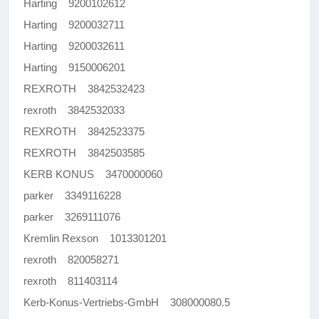
Harting 9200102612
Harting 9200032711
Harting 9200032611
Harting 9150006201
REXROTH 3842532423
rexroth 3842532033
REXROTH 3842523375
REXROTH 3842503585
KERB KONUS 3470000060
parker 3349116228
parker 3269111076
Kremlin Rexson 1013301201
rexroth 820058271
rexroth 811403114
Kerb-Konus-Vertriebs-GmbH 308000080.5