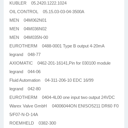
KUBLER 05.2420.1222.1024
OIL CONTROL 05.15.03-03-04-3500A
MEN 04M062N01
MEN 04M036N02
MEN 04M035N-00
EUROTHERM 0488-0001 Type B output 4-20mA
legrand 048-77
AXIOMATIC 0462-201-16141,Pin for 030100 module
legrand 044-06
Fluid Automation 04-311-206-10 EDC 16/99
legrand 042-80
EUROTHERM 0404-4L00 one input two output 24VDC
Warex Valve GmbH 04006044ON ENISO5211 DR60 F0
5/F07-N-D-14A
ROEMHELD 0382-300