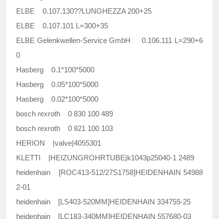
ELBE 0.107.130??LUNGHEZZA 200+25
ELBE 0.107.101 L=300+35
ELBE Gelenkwellen-Service GmbH 0.106.111 L=290+6
0
Hasberg 0.1*100*5000
Hasberg 0.05*100*5000
Hasberg 0.02*100*5000
bosch rexroth 0 830 100 489
bosch rexroth 0 821 100 103
HERION |valve|4055301
KLETTI |HEIZUNGROHRTUBE|k1043p25040-1 2489
heidenhain [ROC413-512/27S1758]HEIDENHAIN 54988
2-01
heidenhain [LS403-520MM]HEIDENHAIN 334755-25
heidenhain [LC183-340MM]HEIDENHAIN 557680-03