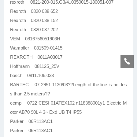
rexroth 0821-200-015,G3/4,,0350015-180051-007
Rexroth 0820 038 652
Rexroth 0820 038 152
Rexroth 0820 037 202
VEM 0816756051903H
Wampfler 081509-01415
REXROTH 0811A03017
Hoffmann 081125_25V
bosch 0811.106.033
BARTEC 07-2951-1130/03??Length of the line is not les
s than 2.5 meters??
cemp 0722 CESI 01ATEX102 n118388001y1 Electric M
otor AB70 90L 4 3~ Exd UB T4 IP55
Parker 06R113AC1
Parker 06R113AC1