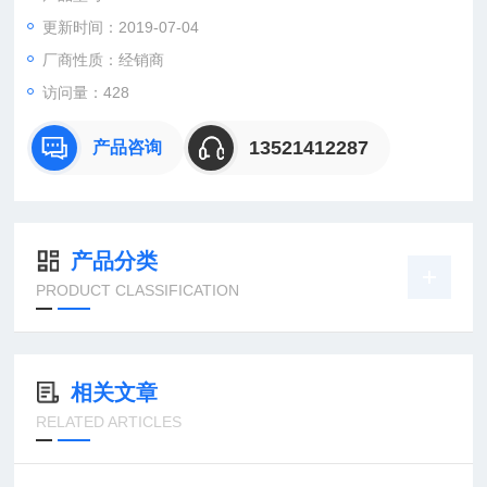
更新时间：2019-07-04
：曹
：
厂商性质：经销商
直销德国欧洲机电工控设备配件
访问量：428
安诺科技（北京恒远安诺科技有限公司），致力于为客户提供德
国及欧洲生产的各类工控机电设备、仪器仪表、零配件，保证*。
13521412287
产品咨询
公司
产品分类
PRODUCT CLASSIFICATION
相关文章
RELATED ARTICLES