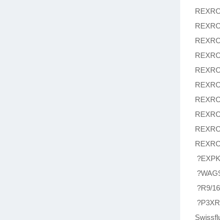
REXRO
REXRO
REXRO
REXRO
REXRO
REXRO
REXRO
REXRO
REXRO
REXROT
?EXPK
?WAG9
?R9/1
?P3XR
Swissfl