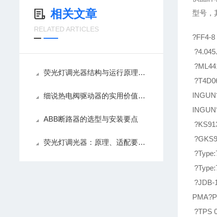
相关文章
型号，
RELATED ARTICLES
?FF4-8
?4.045
?ML441
荧光灯调光器结构与运行原理解析
?T4D06
INGUN
细说热电阀驱动器的实用价值，精准控温降耗
INGUN
ABB断路器的选型与安装要点
?KS913
?GKS9
荧光灯调光器：原理、适配要点与使用养护技巧
?Type:
?Type:
?JDB-1
PMA?P
?TPS 