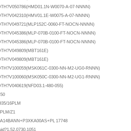
TH?V050786(HMD01.1N-W0070-A-07-NNNN)
TH?V042310(HMV01.1E-W0075-A-07-NNNN)
TH?V049721(MLP152C-0060-FT-NOCN-NNNN)
TH?V045386(MLP-070B-0100-FT-NOCN-NNNN)
TH?V045386(MLP-070B-0100-FT-NOCN-NNNN)
TH?V049809(MBT161E)
TH?V049809(MBT161E)
TH?V100059(MSK061C-0300-NN-M2-UG0-RNNN)
TH?V100060(MSK050C-0300-NN-M2-UG1-RNNN)
H?V040619(NFD03.1-480-055)
50
35/16PLM
6PLM/Z1
A14BANN+P3XKA00AS+PL 17748
uid?1.52.0730.1051