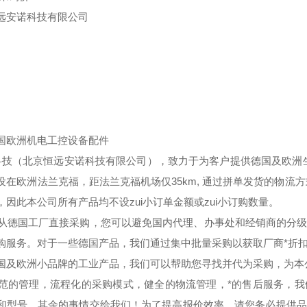
远安诺科技有限公司
国欧洲机电工控设备配件
技（北京恒远安诺科技有限公司），致力于为客户提供德国及欧洲生
设在欧洲法兰克福，距法兰克福机场仅35km, 通过拼单发货的物流
，因此本公司所有产品均不设zui小订单金额或zui小订购数量。
德国工厂直接采购，您可以避免国内代理、办事处和经销商的分级
购服务。对于一些德国产品，我们通过集中批量采购以获取厂商*折
国及欧洲小品牌的工业产品，我们可以帮助您寻找并代为采购，为本公
的管理，流程化的采购模式，健全的物流管理，*的售后服务，我
和型号，其余的事情交给我们！为了提高报价效率，请您务必提供品