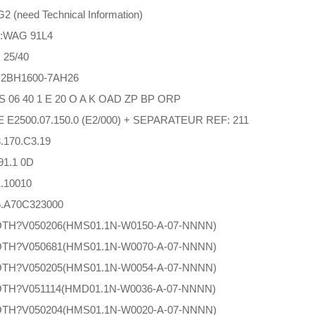
 (need Technical Information)
:WAG 91L4
 25/40
 2BH1600-7AH26
 06 40 1 E 20 O A K OAD ZP BP ORP
 E2500.07.150.0 (E2/000) + SEPARATEUR REF: 211
.170.C3.19
1.1 0D
.10010
.A70C323000
TH?V050206(HMS01.1N-W0150-A-07-NNNN)
TH?V050681(HMS01.1N-W0070-A-07-NNNN)
TH?V050205(HMS01.1N-W0054-A-07-NNNN)
TH?V051114(HMD01.1N-W0036-A-07-NNNN)
TH?V050204(HMS01.1N-W0020-A-07-NNNN)