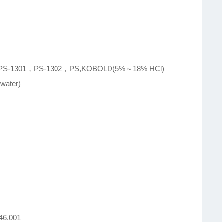
，PS-1301，PS-1302，PS,KOBOLD(5%～18% HCl)
water)
46.001