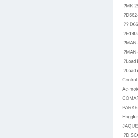
?MK 2
?D662
?? D66
?E1902
?MAN-
?MAN-R
?Load 
?Load 
Contro
Ac-mot
COMAR
PARKE
Hagglu
JAQUE
?DISCO