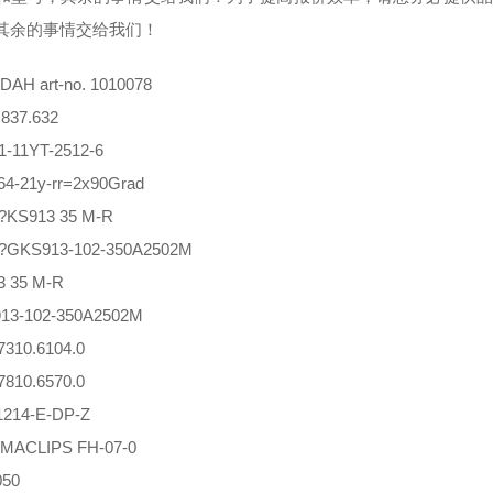
其余的事情交给我们！
 DAH art-no. 1010078
.837.632
-11YT-2512-6
4-21y-rr=2x90Grad
?KS913 35 M-R
?GKS913-102-350A2502M
 35 M-R
13-102-350A2502M
7310.6104.0
7810.6570.0
214-E-DP-Z
MACLIPS FH-07-0
050