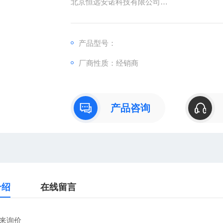
北京恒远安诺科技有限公司
：
产品型号：
：曹
厂商性质：经销商
：
直销德国欧洲机电工控设备配件
安诺科技（北京恒远安诺科技有限公司），
仪器仪表、零配件，保证*。公司
产品咨询
介绍
在线留言
来询价