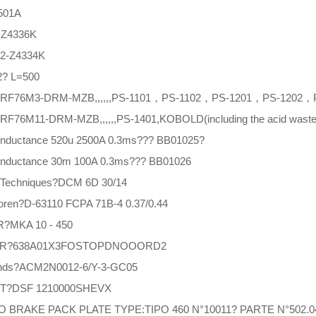
501A
-Z4336K
2-Z4334K
? L=500
RF76M3-DRM-MZB,,,,,,PS-1101，PS-1102，PS-1201，PS-1202
F76M11-DRM-MZB,,,,,,PS-1401,KOBOLD(including the acid waste
inductance 520u 2500A 0.3ms??? BB01025?
inductance 30m 100A 0.3ms??? BB01026
l Techniques?DCM 6D 30/14
oren?D-63110 FCPA 71B-4 0.37/0.44
?MKA 10 - 450
R?638A01X3FOSTOPDNOOORD2
nds?ACM2N0012-6/Y-3-GC05
T?DSF 1210000SHEVX
 BRAKE PACK PLATE TYPE:TIPO 460 N°10011? PARTE N°502.0