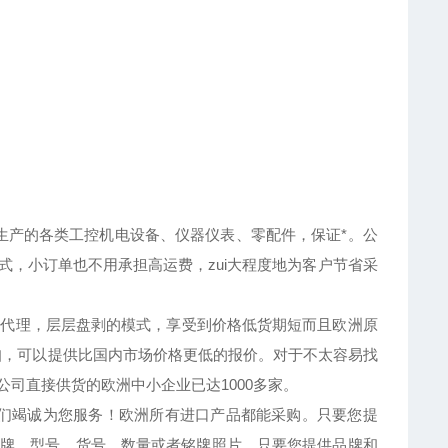
产的各类工控机电设备、仪器仪表、零配件，保证*。公
方式，小订单也不用承担高运费，zui大程度地为客户节省采
代理，层层盘剥的模式，享受到价格低货期短而且欧洲原
扣，可以提供比国内市场价格更低的报价。对于不太容易找
司直接供货的欧洲中小企业已达1000多家。
们竭诚为您服务！欧洲所有进口产品都能采购。只要您提
牌、型号、货号、数量或者铭牌照片。只要您提供品牌和