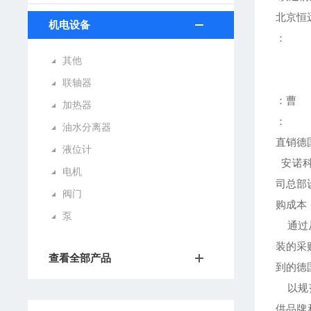
北京恒
机电设备
：
其他
联轴器
：曹
加热器
：
油水分离器
直销德
液位计
安诺科
电机
司总部
阀门
购成本
泵
通过从
装的采
查看全部产品
到的德
以规范
供品牌