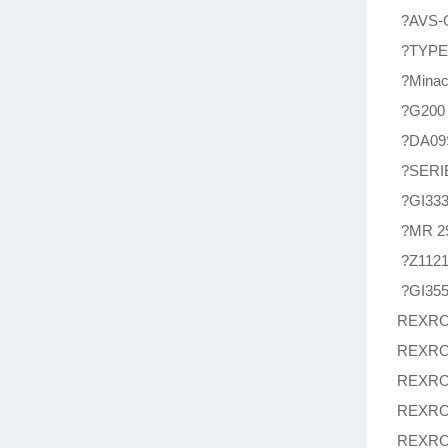
?AVS-G2
?TYPE
?Minac
?G200
?DA09S
?SERIE
?GI333
?MR 29
?Z1121
?GI355
REXRO
REXRO
REXRO
REXRO
REXRO