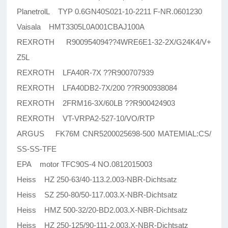
PlanetrolL TYP 0.6GN40S021-10-2211 F-NR.0601230
Vaisala HMT3305L0A001CBAJ100A
REXROTH R900954094??4WRE6E1-32-2X/G24K4/V+
Z5L
REXROTH LFA40R-7X ??R900707939
REXROTH LFA40DB2-7X/200 ??R900938084
REXROTH 2FRM16-3X/60LB ??R900424903
REXROTH VT-VRPA2-527-10/VO/RTP
ARGUS FK76M CNR5200025698-500 MATEMIAL:CS/
SS-SS-TFE
EPA motor TFC90S-4 NO.0812015003
Heiss HZ 250-63/40-113.2.003-NBR-Dichtsatz
Heiss SZ 250-80/50-117.003.X-NBR-Dichtsatz
Heiss HMZ 500-32/20-BD2.003.X-NBR-Dichtsatz
Heiss HZ 250-125/90-111-2.003.X-NBR-Dichtsatz