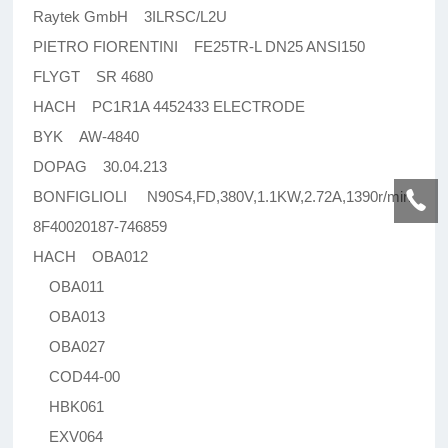
Raytek GmbH 3ILRSC/L2U
PIETRO FIORENTINI FE25TR-L DN25 ANSI150
FLYGT SR 4680
HACH PC1R1A 4452433 ELECTRODE
BYK AW-4840
DOPAG 30.04.213
BONFIGLIOLI N90S4,FD,380V,1.1KW,2.72A,1390r/min,
8F40020187-746859
HACH OBA012
OBA011
OBA013
OBA027
COD44-00
HBK061
EXV064