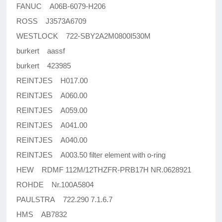
FANUC A06B-6079-H206
ROSS J3573A6709
WESTLOCK 722-SBY2A2M0800I530M
burkert aassf
burkert 423985
REINTJES H017.00
REINTJES A060.00
REINTJES A059.00
REINTJES A041.00
REINTJES A040.00
REINTJES A003.50 filter element with o-ring
HEW RDMF 112M/12THZFR-PRB17H NR.0628921
ROHDE Nr.100A5804
PAULSTRA 722.290 7.1.6.7
HMS AB7832