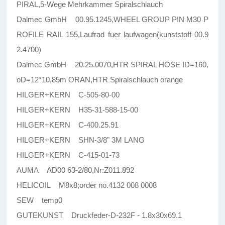
PIRAL,5-Wege Mehrkammer Spiralschlauch
Dalmec GmbH 00.95.1245,WHEEL GROUP PIN M30 P
ROFILE RAIL 155,Laufrad fuer laufwagen(kunststoff 00.9
2.4700)
Dalmec GmbH 20.25.0070,HTR SPIRAL HOSE ID=160,
oD=12*10,85m ORAN,HTR Spiralschlauch orange
HILGER+KERN C-505-80-00
HILGER+KERN H35-31-588-15-00
HILGER+KERN C-400.25.91
HILGER+KERN SHN-3/8" 3M LANG
HILGER+KERN C-415-01-73
AUMA AD00 63-2/80,Nr:Z011.892
HELICOIL M8x8;order no.4132 008 0008
SEW temp0
GUTEKUNST Druckfeder-D-232F - 1.8x30x69.1