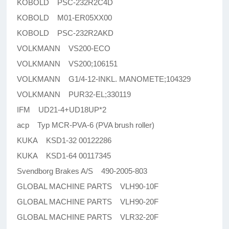
KOBOLD PSC-232R2C4D
KOBOLD M01-ER05XX00
KOBOLD PSC-232R2AKD
VOLKMANN VS200-ECO
VOLKMANN VS200;106151
VOLKMANN G1/4-12-INKL. MANOMETE;104329
VOLKMANN PUR32-EL;330119
IFM UD21-4+UD18UP*2
acp Typ MCR-PVA-6 (PVA brush roller)
KUKA KSD1-32 00122286
KUKA KSD1-64 00117345
Svendborg Brakes A/S 490-2005-803
GLOBAL MACHINE PARTS VLH90-10F
GLOBAL MACHINE PARTS VLH90-20F
GLOBAL MACHINE PARTS VLR32-20F