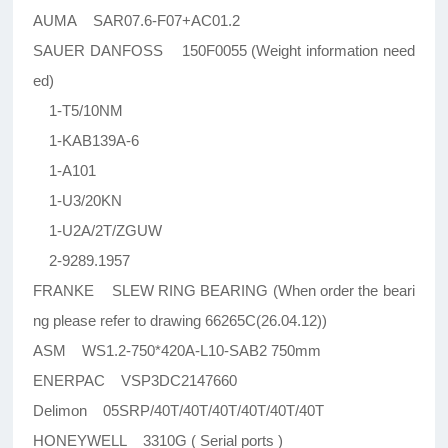
AUMA SAR07.6-F07+AC01.2
SAUER DANFOSS 150F0055 (Weight information need
ed)
1-T5/10NM
1-KAB139A-6
1-A101
1-U3/20KN
1-U2A/2T/ZGUW
2-9289.1957
FRANKE SLEW RING BEARING (When order the beari
ng please refer to drawing 66265C(26.04.12))
ASM WS1.2-750*420A-L10-SAB2 750mm
ENERPAC VSP3DC2147660
Delimon 05SRP/40T/40T/40T/40T/40T/40T
HONEYWELL 3310G ( Serial ports )