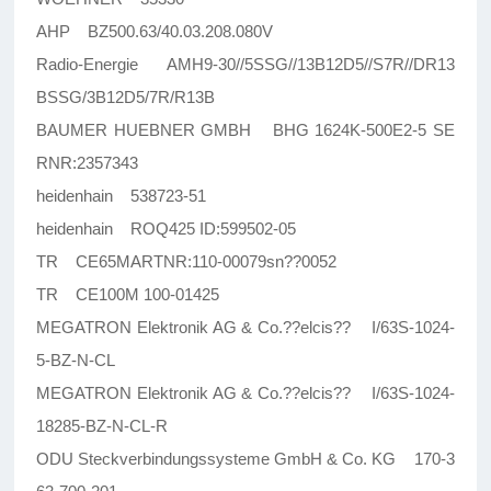
AHP BZ500.63/40.03.208.080V
Radio-Energie AMH9-30//5SSG//13B12D5//S7R//DR13
BSSG/3B12D5/7R/R13B
BAUMER HUEBNER GMBH BHG 1624K-500E2-5 SE
RNR:2357343
heidenhain 538723-51
heidenhain ROQ425 ID:599502-05
TR CE65MARTNR:110-00079sn??0052
TR CE100M 100-01425
MEGATRON Elektronik AG & Co.??elcis?? I/63S-1024-
5-BZ-N-CL
MEGATRON Elektronik AG & Co.??elcis?? I/63S-1024-
18285-BZ-N-CL-R
ODU Steckverbindungssysteme GmbH & Co. KG 170-3