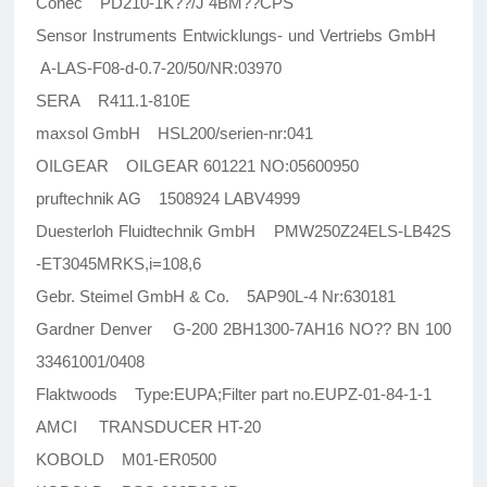
Conec PD210-1K??/J 4BM??CPS
Sensor Instruments Entwicklungs- und Vertriebs GmbH
A-LAS-F08-d-0.7-20/50/NR:03970
SERA R411.1-810E
maxsol GmbH HSL200/serien-nr:041
OILGEAR OILGEAR 601221 NO:05600950
pruftechnik AG 1508924 LABV4999
Duesterloh Fluidtechnik GmbH PMW250Z24ELS-LB42S
-ET3045MRKS,i=108,6
Gebr. Steimel GmbH & Co. 5AP90L-4 Nr:630181
Gardner Denver G-200 2BH1300-7AH16 NO?? BN 100
33461001/0408
Flaktwoods Type:EUPA;Filter part no.EUPZ-01-84-1-1
AMCI TRANSDUCER HT-20
KOBOLD M01-ER0500