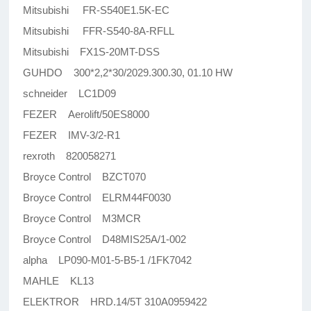
Mitsubishi FR-S540E1.5K-EC
Mitsubishi FFR-S540-8A-RFLL
Mitsubishi FX1S-20MT-DSS
GUHDO 300*2,2*30/2029.300.30, 01.10 HW
schneider LC1D09
FEZER Aerolift/50ES8000
FEZER IMV-3/2-R1
rexroth 820058271
Broyce Control BZCT070
Broyce Control ELRM44F0030
Broyce Control M3MCR
Broyce Control D48MIS25A/1-002
alpha LP090-M01-5-B5-1 /1FK7042
MAHLE KL13
ELEKTROR HRD.14/5T 310A0959422