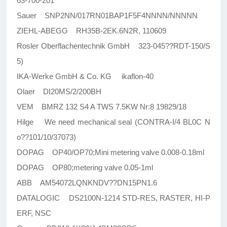
63-700-201
Sauer SNP2NN/017RN01BAP1F5F4NNNN/NNNNN
ZIEHL-ABEGG RH35B-2EK.6N2R, 110609
Rosler Oberflachentechnik GmbH 323-045??RDT-150/S
5)
IKA-Werke GmbH & Co. KG ikaflon-40
Olaer DI20MS/2/200BH
VEM BMRZ 132 S4 A TWS 7.5KW Nr:8 19829/18
Hilge We need mechanical seal (CONTRA-I/4 BL0C N
o??101/10/37073)
DOPAG OP40/OP70;Mini metering valve 0.008-0.18ml
DOPAG OP80;metering valve 0.05-1ml
ABB AM54072LQNKNDV??DN15PN1.6
DATALOGIC DS2100N-1214 STD-RES, RASTER, HI-P
ERF, NSC