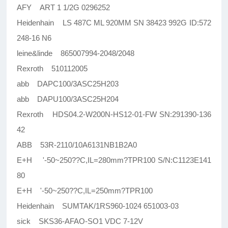
AFY ART 1 1/2G 0296252
Heidenhain LS 487C ML 920MM SN 38423 992G ID:572
248-16 N6
leine&linde 865007994-2048/2048
Rexroth 510112005
abb DAPC100/3ASC25H203
abb DAPU100/3ASC25H204
Rexroth HDS04.2-W200N-HS12-01-FW SN:291390-136
42
ABB 53R-2110/10A6131NB1B2A0
E+H '-50~250??C,IL=280mm?TPR100 S/N:C1123E141
80
E+H '-50~250??C,IL=250mm?TPR100
Heidenhain SUMTAK/1RS960-1024 651003-03
sick SKS36-AFAO-SO1 VDC 7-12V