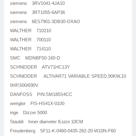
siemens 3RV1041-4JA10
siemens 3RT1055-6AP36
siemens 6ES7901-3DB30-OXAO
WALTHER 710210
WALTHER 700110
WALTHER 714110
SMC MDNBF50-160-D
SCHNEIDER ATV71HC13Y
SCHNEIDER ALTIVAR71 VARIABLE SPEED,90KW,10
0HP,500/690V
DANFOSS P/N:SM185S4CC
wenglor FIS-HS41X-0100
inge Dizzer 5000
Staubli Inner diameter 8,size 10CM
Freudenberg SF11-K-0460-0435-282-20-W10N-F60