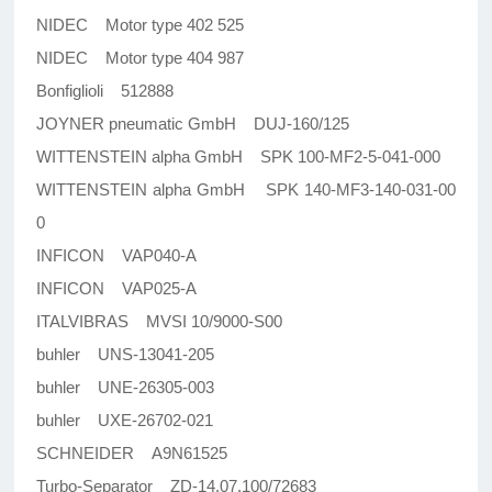
NIDEC Motor type 402 525
NIDEC Motor type 404 987
Bonfiglioli 512888
JOYNER pneumatic GmbH DUJ-160/125
WITTENSTEIN alpha GmbH SPK 100-MF2-5-041-000
WITTENSTEIN alpha GmbH SPK 140-MF3-140-031-00
0
INFICON VAP040-A
INFICON VAP025-A
ITALVIBRAS MVSI 10/9000-S00
buhler UNS-13041-205
buhler UNE-26305-003
buhler UXE-26702-021
SCHNEIDER A9N61525
Turbo-Separator ZD-14.07.100/72683