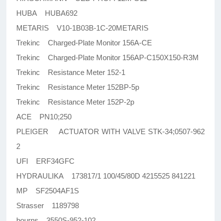
HUBA HUBA692
METARIS V10-1B03B-1C-20METARIS
Trekinc Charged-Plate Monitor 156A-CE
Trekinc Charged-Plate Monitor 156AP-C150X150-R3M
Trekinc Resistance Meter 152-1
Trekinc Resistance Meter 152BP-5p
Trekinc Resistance Meter 152P-2p
ACE PN10;250
PLEIGER ACTUATOR WITH VALVE STK-34;0507-962
2
UFI ERF34GFC
HYDRAULIKA 173817/1 100/45/80D 4215525 841221
MP SF2504AF1S
Strasser 1189798
bourns 3550S-952-102