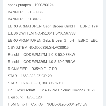
speck pumpen 1000290124
BANNER OTC-1-BK
BANNER OTBVP6
EBRO ARMATUREN Gebr. Broeer GmbH EBRO,TYP
E:EB6 DW,ITEM NO:4519641,S/N0:567733
EBRO ARMATUREN Gebr. Broeer GmbH EBRO, EB6.
1 SYD.ITEM NO:6000396,SN:A038615
Renold CODE:PM17M-1-0-S-50,0.37KW
Renold CODE:PM26M-1.0-S-60,0.75KW
RICKMEIER R35/40 FL-Z-DB
STAR 1653-822-2Z GR.20
STAR 1607-802-31,180 30/2*60/30
GfG Gesellschaft GMA36 Pro Chlorine Dioxide (ClO2)
Digisound B/SE 128
HSM GmbH + Co. KG NGD5-0120-S004 24V 5A