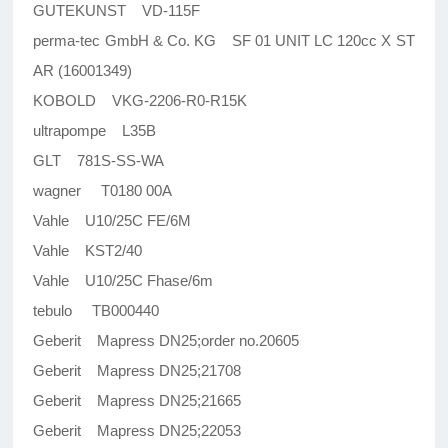
GUTEKUNST VD-115F
perma-tec GmbH & Co. KG SF 01 UNIT LC 120cc X ST
AR (16001349)
KOBOLD VKG-2206-R0-R15K
ultrapompe L35B
GLT 781S-SS-WA
wagner T0180 00A
Vahle U10/25C FE/6M
Vahle KST2/40
Vahle U10/25C Fhase/6m
tebulo TB000440
Geberit Mapress DN25;order no.20605
Geberit Mapress DN25;21708
Geberit Mapress DN25;21665
Geberit Mapress DN25;22053