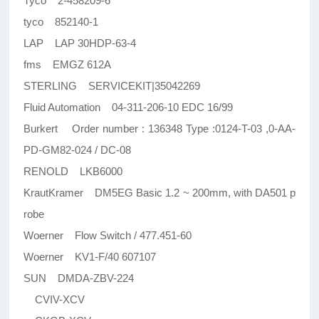
Tyco 2-458209-6
tyco 852140-1
LAP LAP 30HDP-63-4
fms EMGZ 612A
STERLING SERVICEKIT|35042269
Fluid Automation 04-311-206-10 EDC 16/99
Burkert Order number : 136348 Type :0124-T-03 ,0-AA-
PD-GM82-024 / DC-08
RENOLD LKB6000
KrautKramer DM5EG Basic 1.2 ~ 200mm, with DA501 p
robe
Woerner Flow Switch / 477.451-60
Woerner KV1-F/40 607107
SUN DMDA-ZBV-224
CVIV-XCV