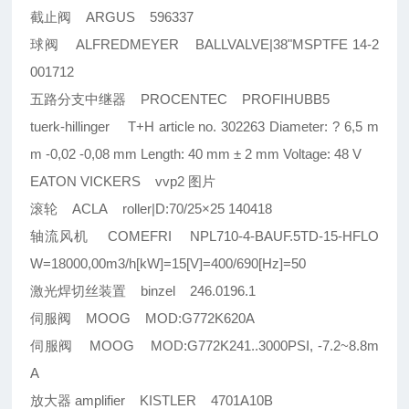
截止阀 ARGUS 596337
球阀 ALFREDMEYER BALLVALVE|38"MSPTFE 14-2
001712
五路分支中继器 PROCENTEC PROFIHUBB5
tuerk-hillinger T+H article no. 302263 Diameter: ? 6,5 m
m -0,02 -0,08 mm Length: 40 mm ± 2 mm Voltage: 48 V
EATON VICKERS vvp2 图片
滚轮 ACLA roller|D:70/25×25 140418
轴流风机 COMEFRI NPL710-4-BAUF.5TD-15-HFLO
W=18000,00m3/h[kW]=15[V]=400/690[Hz]=50
激光焊切丝装置 binzel 246.0196.1
伺服阀 MOOG MOD:G772K620A
伺服阀 MOOG MOD:G772K241..3000PSI, -7.2~8.8m
A
放大器 amplifier KISTLER 4701A10B