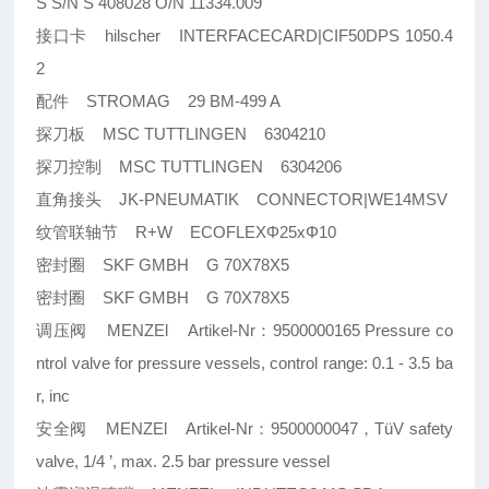
S S/N S 408028 O/N 11334.009
接口卡 hilscher INTERFACECARD|CIF50DPS 1050.4
2
配件 STROMAG 29 BM-499 A
探刀板 MSC TUTTLINGEN 6304210
探刀控制 MSC TUTTLINGEN 6304206
直角接头 JK-PNEUMATIK CONNECTOR|WE14MSV
纹管联轴节 R+W ECOFLEXΦ25xΦ10
密封圈 SKF GMBH G 70X78X5
密封圈 SKF GMBH G 70X78X5
调压阀 MENZEl Artikel-Nr：9500000165 Pressure co
ntrol valve for pressure vessels, control range: 0.1 - 3.5 ba
r, inc
安全阀 MENZEl Artikel-Nr：9500000047，TüV safety
valve, 1/4 ’, max. 2.5 bar pressure vessel