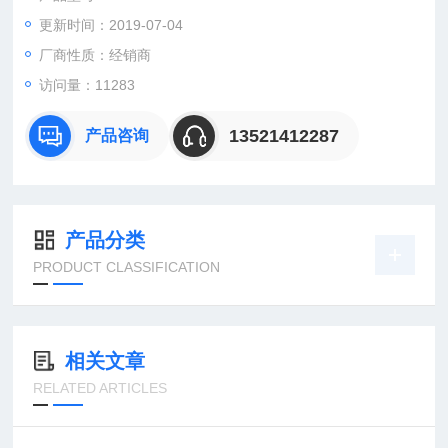
更新时间：2019-07-04
：曹
：
厂商性质：经销商
直销德国欧洲机电工控设备配件
访问量：11283
安诺科技（北京恒远安诺科技有限公司），致力于为客户提供德
国及欧洲生产的各类工控机电设备、仪器仪表、零配件，保证*。
13521412287
产品咨询
公司
产品分类
PRODUCT CLASSIFICATION
相关文章
RELATED ARTICLES