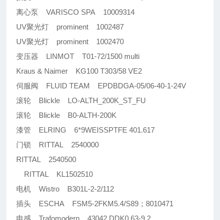
离心泵 VARISCO SPA 10009314
UV聚光灯 prominent 1002487
UV聚光灯 prominent 1002470
变压器 LINMOT T01-72/1500 multi
Kraus & Naimer KG100 T303/58 VE2
伺服阀 FLUID TEAM EPDBDGA-05/06-40-1-24V
滚轮 Blickle LO-ALTH_200K_ST_FU
滚轮 Blickle B0-ALTH-200K
漆管 ELRING 6*9WEISSPTFE 401.617
门锁 RITTAL 2540000
RITTAL 2540500
RITTAL KL1502510
电机 Wistro B301L-2-2/112
插头 ESCHA FSM5-2FKM5.4/S89；8010471
电感 Trafomodern 43042 DDK0.63-9.2