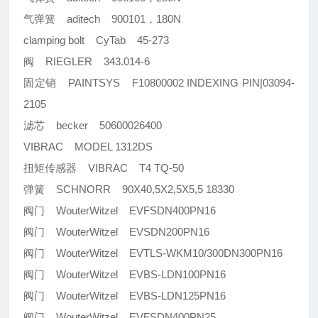
气弹簧 aditech 900101，180N
clamping bolt CyTab 45-273
阀 RIEGLER 343.014-6
固定销 PAINTSYS F10800002 INDEXING PIN|03094-
2105
滤芯 becker 50600026400
VIBRAC MODEL 1312DS
扭矩传感器 VIBRAC T4 TQ-50
弹簧 SCHNORR 90X40,5X2,5X5,5 18330
阀门 WouterWitzel EVFSDN400PN16
阀门 WouterWitzel EVSDN200PN16
阀门 WouterWitzel EVTLS-WKM10/300DN300PN16
阀门 WouterWitzel EVBS-LDN100PN16
阀门 WouterWitzel EVBS-LDN125PN16
阀门 WouterWitzel EVFSDN400PN25