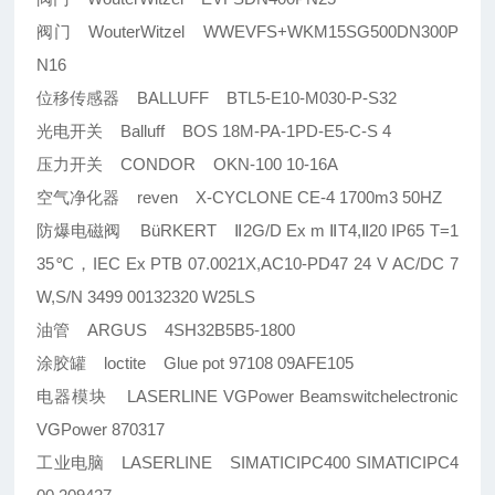
阀门 WouterWitzel WWEVFS+WKM15SG500DN300P
N16
位移传感器 BALLUFF BTL5-E10-M030-P-S32
光电开关 Balluff BOS 18M-PA-1PD-E5-C-S 4
压力开关 CONDOR OKN-100 10-16A
空气净化器 reven X-CYCLONE CE-4 1700m3 50HZ
防爆电磁阀 BüRKERT Ⅱ2G/D Ex m ⅡT4,Ⅱ20 IP65 T=1
35℃，IEC Ex PTB 07.0021X,AC10-PD47 24 V AC/DC 7
W,S/N 3499 00132320 W25LS
油管 ARGUS 4SH32B5B5-1800
涂胶罐 loctite Glue pot 97108 09AFE105
电器模块 LASERLINE VGPower Beamswitchelectronic
VGPower 870317
工业电脑 LASERLINE SIMATICIPC400 SIMATICIPC4