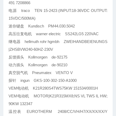
491 7208866
电源 traco TEN 15-2423 (INPUT:18-36VDC OUTPUT:
15VDC/500MA)
迷你键盘 Kundisch PM44.030.5042
高压往复电机 warner electric SS242LG5 220VAC
继电器 hellmuth rohr hgmbh ZWEIHANDBEIENUNGS
|ZHSBVW240-60HZ-230V
反馈插头 Kollmorgen de-92175
动力插头 Kollmorgen de-90210
真空脱气机 Pneumatex VENTO V
探针 ingun GKS-100-302-150-A1000
VEM电动机 K21R280S4TWS75KW 151534/0001H
VEM电动机 MOTOR|K21R315MX8;NS VL TWS IL HW;
90KW 132347
温控表 EUROTHERM 2408/CC/VH/H7/XX/XX/XX/Y