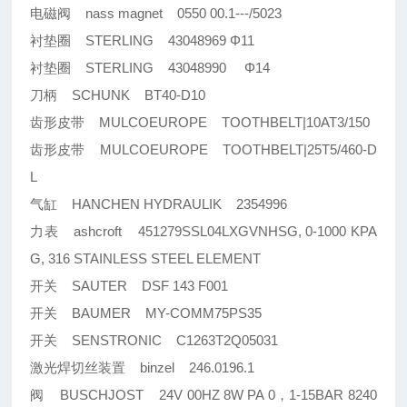
电磁阀 nass magnet 0550 00.1---/5023
衬垫圈 STERLING 43048969 Φ11
衬垫圈 STERLING 43048990 Φ14
刀柄 SCHUNK BT40-D10
齿形皮带 MULCOEUROPE TOOTHBELT|10AT3/150
齿形皮带 MULCOEUROPE TOOTHBELT|25T5/460-D
L
气缸 HANCHEN HYDRAULIK 2354996
力表 ashcroft 451279SSL04LXGVNHSG, 0-1000 KPA
G, 316 STAINLESS STEEL ELEMENT
开关 SAUTER DSF 143 F001
开关 BAUMER MY-COMM75PS35
开关 SENSTRONIC C1263T2Q05031
激光焊切丝装置 binzel 246.0196.1
阀 BUSCHJOST 24V 00HZ 8W PA 0，1-15BAR 8240