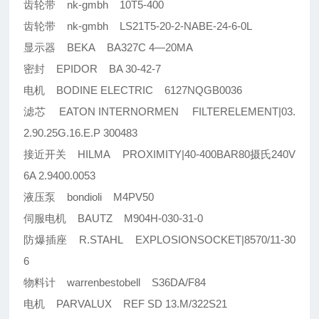
齿轮带 nk-gmbh 10T5-400
齿轮带 nk-gmbh LS21T5-20-2-NABE-24-6-0L
显示器 BEKA BA327C 4—20MA
密封 EPIDOR BA 30-42-7
电机 BODINE ELECTRIC 6127NQGB0036
滤芯 EATON INTERNORMEN FILTERELEMENT|03.
2.90.25G.16.E.P 300483
接近开关 HILMA PROXIMITY|40-400BAR80摄氏240V
6A 2.9400.0053
液压泵 bondioli M4PV50
伺服电机 BAUTZ M904H-030-31-0
防爆插座 R.STAHL EXPLOSIONSOCKET|8570/11-30
6
物料计 warrenbestobell S36DA/F84
电机 PARVALUX REF SD 13.M/322S21