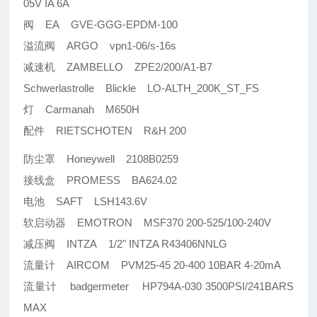
05V IA 6A
阀 EA GVE-GGG-EPDM-100
溢流阀 ARGO vpn1-06/s-16s
减速机 ZAMBELLO ZPE2/200/A1-B7
Schwerlastrolle Blickle LO-ALTH_200K_ST_FS
灯 Carmanah M650H
配件 RIETSCHOTEN R&H 200
防尘罩 Honeywell 2108B0259
接线盒 PROMESS BA624.02
电池 SAFT LSH143.6V
软启动器 EMOTRON MSF370 200-525/100-240V
减压阀 INTZA 1/2" INTZA R43406NNLG
流量计 AIRCOM PVM25-45 20-400 10BAR 4-20mA
流量计 badgermeter HP794A-030 3500PSI/241BARS
MAX