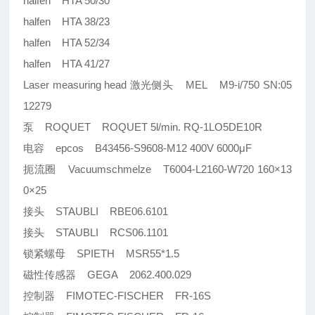
halfen HTA 50/30
halfen HTA 38/23
halfen HTA 52/34
halfen HTA 41/27
Laser measuring head 激光侧头 MEL M9-i/750 SN:05
12279
泵 ROQUET ROQUET 5l/min. RQ-1LO5DE10R
电容 epcos B43456-S9608-M12 400V 6000μF
扼流圈 Vacuumschmelze T6004-L2160-W720 160×13
0×25
接头 STAUBLI RBE06.6101
接头 STAUBLI RCS06.1101
锁紧螺母 SPIETH MSR55*1.5
磁性传感器 GEGA 2062.400.029
控制器 FIMOTEC-FISCHER FR-16S