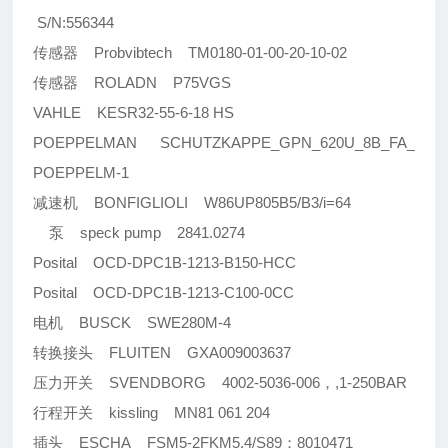
S/N:556344
传感器 Probvibtech TM0180-01-00-20-10-02
传感器 ROLADN P75VGS
VAHLE KESR32-55-6-18 HS
POEPPELMAN SCHUTZKAPPE_GPN_620U_8B_FA_
POEPPELM-1
减速机 BONFIGLIOLI W86UP805B5/B3/i=64
泵 speck pump 2841.0274
Posital OCD-DPC1B-1213-B150-HCC
Posital OCD-DPC1B-1213-C100-0CC
电机 BUSCK SWE280M-4
转换接头 FLUITEN GXA009003637
压力开关 SVENDBORG 4002-5036-006，,1-250BAR
行程开关 kissling MN81 061 204
插头 ESCHA FSM5-2FKM5.4/S89；8010471