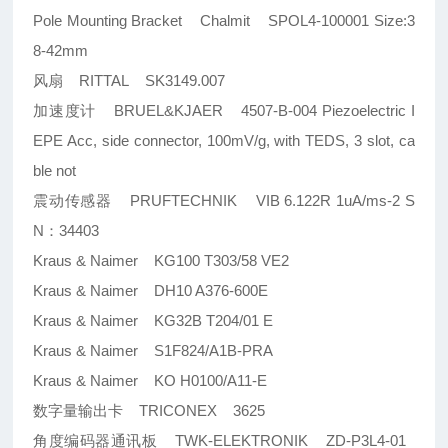
Pole Mounting Bracket Chalmit SPOL4-100001 Size:3
8-42mm
风扇 RITTAL SK3149.007
加速度计 BRUEL&KJAER 4507-B-004 Piezoelectric I
EPE Acc, side connector, 100mV/g, with TEDS, 3 slot, ca
ble not
震动传感器 PRUFTECHNIK VIB 6.122R 1uA/ms-2 S
N：34403
Kraus & Naimer KG100 T303/58 VE2
Kraus & Naimer DH10 A376-600E
Kraus & Naimer KG32B T204/01 E
Kraus & Naimer S1F824/A1B-PRA
Kraus & Naimer KO H0100/A11-E
数字量输出卡 TRICONEX 3625
角度编码器通讯板 TWK-ELEKTRONIK ZD-P3L4-01