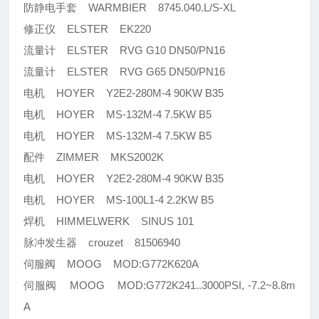
防静电手套 WARMBIER 8745.040.L/S-XL
修正仪 ELSTER EK220
流量计 ELSTER RVG G10 DN50/PN16
流量计 ELSTER RVG G65 DN50/PN16
电机 HOYER Y2E2-280M-4 90KW B35
电机 HOYER MS-132M-4 7.5KW B5
电机 HOYER MS-132M-4 7.5KW B5
配件 ZIMMER MKS2002K
电机 HOYER Y2E2-280M-4 90KW B35
电机 HOYER MS-100L1-4 2.2KW B5
焊机 HIMMELWERK SINUS 101
脉冲发生器 crouzet 81506940
伺服阀 MOOG MOD:G772K620A
伺服阀 MOOG MOD:G772K241..3000PSI, -7.2~8.8m
A