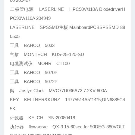
00 209427
二极管电源 LASERLINE HPC90V/110A DiodedriverH
PC90V/110A 204949
LASERLINE SPSSMD主板 MainboardPCBSPSSMD 88
0505
工具 BAHCO 9033
气缸 MONTECH KUS-25-120-SD
电缆测试仪 MOHR CT100
工具 BAHCO 9070P
工具 BAHCO 9072P
阀 Joslyn Clark MVC77U036A72 7.2KV 600A
KEY KELLNER&KUNZ 14775514A5*14*5;DIN6885C4
5K
计数器 KELCH SN:20080418
执行器 flowserve QX-3 15-60sec.for 90DEG 380VOLT