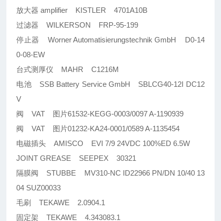
放大器 amplifier KISTLER 4701A10B
过滤器 WILKERSON FRP-95-199
停止器 Worner Automatisierungstechnik GmbH D0-14
0-08-EW
台式测厚仪 MAHR C1216M
电池 SSB Battery Service GmbH SBLCG40-12I DC12
V
阀 VAT 图片61532-KEGG-0003/0097 A-1190939
阀 VAT 图片01232-KA24-0001/0589 A-1135454
电磁插头 AMISCO EVI 7/9 24VDC 100%ED 6.5W
JOINT GREASE SEEPEX 30321
隔膜阀 STUBBE MV310-NC ID22966 PN/DN 10/40 13
04 SUZ00033
毛刷 TEKAWE 2.0904.1
固定架 TEKAWE 4.343083.1