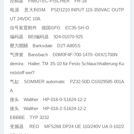
控制器 FIMOTEC-FISCHER FR-16
电源 意大利GM PSD1210 INPUT 115-350VAC OUTP
UT 24VDC 10A
信号装置附件 德国GFG EC35-SH-O
编码器 BEI编码器 924-01070-925
壓力開關 Barksdale D2T-A80SS
气弹簧 Bansbach D0M0F4F-700-1470--0XX/1700N
demira Halter. TM 3S-10 für Festo Schlauchhalterung Ku
nststoff wei?
气缸 SOMMER automatic PZ32-50D CG029585 001A
A
接头 Walther HP-016-0-S1624-12-2
接头 Walther HP-016-2-S1624-12-2
EBBBE TYP 3232
变频器 REO MFS268 DP24 UE 110/240V UA 0-102/2