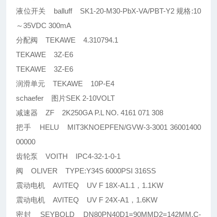
液位开关 balluff SK1-20-M30-PbX-VA/PBT-Y2 规格:10
～35VDC 300mA
分配阀 TEKAWE 4.310794.1
TEKAWE 3Z-E6
TEKAWE 3Z-E6
润滑单元 TEKAWE 10P-E4
schaefer 图片SEK 2-10VOLT
减速器 ZF 2K250GA P.L NO. 4161 071 308
把手 HELU MIT3KNOEPFEN/GVW-3-3001 36001400
00000
齿轮泵 VOITH IPC4-32-1-0-1
阀 OLIVER TYPE:Y34S 6000PSI 316SS
震动电机 AVITEQ UV F 18X-A1.1，1.1KW
震动电机 AVITEQ UV F 24X-A1，1.6KW
密封 SEYBOLD DN80PN40D1=90MMD2=142MM,C-