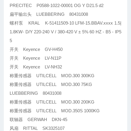
PRECITEC P0588-1022-00001 OG Y D21.5 d2
扁平输出头 LUEBBERING 80431008
螺杆泵 KRAL K-51411509-10 LFM-15.BBAV.xxxx 1.5|
1.8KW- D/Y 220-240 V / 380-420 V ± 5% 60 HZ - B5 - IP5
5
开关 Keyence GV-H450
开关 Keyence LV-N11P
开关 Keyence LV-NH32
称重传感器 UTILCELL MOD.300 300KG
称重传感器 UTILCELL MOD.300 75KG
LUEBBERING 80431008
称重传感器 UTILCELL MOD.300 200KG
称重传感器 UTILCELL MOD.350S 1000KG
联轴器 GERWAH DKN-45
风扇 RITTAL SK3325107