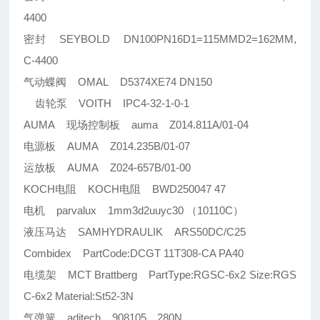
4400
密封 SEYBOLD DN100PN16D1=115MMD2=162MM,
C-4400
气动蝶阀 OMAL D5374XE74 DN150
齿轮泵 VOITH IPC4-32-1-0-1
AUMA 现场控制板 auma Z014.811A/01-04
电源板 AUMA Z014.235B/01-07
运放板 AUMA Z024-657B/01-00
KOCH电阻 KOCH电阻 BWD250047 47
电机 parvalux 1mm3d2uuyc30 （10110C）
液压马达 SAMHYDRAULIK ARS50DC/C25
Combidex PartCode:DCGT 11T308-CA PA40
电缆架 MCT Brattberg PartType:RGSC-6x2 Size:RGS
C-6x2 Material:St52-3N
气弹簧 aditech 908105，280N