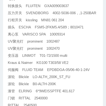
转换接头 FLUITEN GXA009003637
压力开关 SVENDBORG 4002-5036-006，,1-250BAR
行程开关 kissling MN81 061 204
插头 ESCHA FSM5-2FKM5.4/S89；8010471
离心泵 VARISCO SPA 10009314
UV聚光灯 prominent 1002487
UV聚光灯 prominent 1002470
变压器 LINMOT T01-72/1500 multi
Kraus & Naimer KG100 T303/58 VE2
伺服阀 FLUID TEAM EPDBDGA-05/06-40-1-24V
滚轮 Blickle LO-ALTH_200K_ST_FU
滚轮 Blickle B0-ALTH-200K
漆管 ELRING 6*9WEISSPTFE 401.617
门锁 RITTAL 2540000
RITTAL 2540500