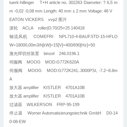
tuerk-hillinger T+H article no. 302263 Diameter: ? 6,5 m
m -0,02 -0,08 mm Length: 40 mm ± 2 mm Voltage: 48 V
EATON VICKERS vvp2 图片
滚轮 ACLA roller|D:70/25×25 140418
轴流风机 COMEFRI NPL710-4-BAUF.5TD-15-HFLO
W=18000,00m3/h[kW]=15[V]=400/690[Hz]=50
激光焊切丝装置 binzel 246.0196.1
伺服阀 MOOG MOD:G772K620A
伺服阀 MOOG MOD:G772K241..3000PSI, -7.2~8.8m
A
放大器 amplifier KISTLER 4701A10B
放大器 amplifier KISTLER 4701A10B
过滤器 WILKERSON FRP-95-199
停止器 Worner Automatisierungstechnik GmbH D0-14
0-08-EW