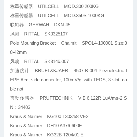
称重传感器 UTILCELL MOD.300 200KG
称重传感器 UTILCELL MOD.350S 1000KG
联轴器 GERWAH DKN-45
风扇 RITTAL SK3325107
Pole Mounting Bracket Chalmit SPOL4-100001 Size:3
8-42mm
风扇 RITTAL SK3149.007
加速度计 BRUEL&KJAER 4507-B-004 Piezoelectric I
EPE Acc, side connector, 100mV/g, with TEDS, 3 slot, ca
ble not
震动传感器 PRUFTECHNIK VIB 6.122R 1uA/ms-2 S
N：34403
Kraus & Naimer KG100 T303/58 VE2
Kraus & Naimer DH10 A376-600E
Kraus & Naimer KG32B T204/01 E