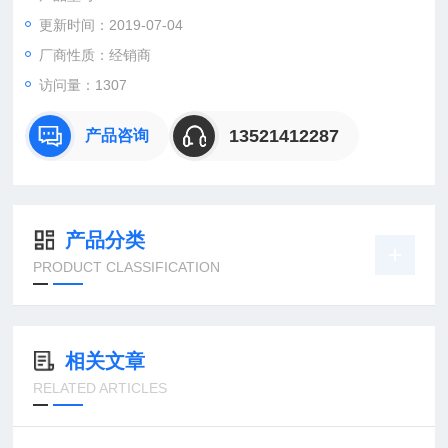
更新时间：2019-07-04
：曹
：
厂商性质：经销商
直销德国欧洲机电工控设备配件
访问量：1307
安诺科技（北京恒远安诺科技有限公司），致力于为客户提供德
国及欧洲生产的各类工控机电设备、仪器仪表、零配件，保证*。
13521412287
产品咨询
公司
产品分类
PRODUCT CLASSIFICATION
相关文章
RELATED ARTICLES