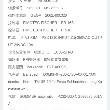
接头 STAUBLI RCS06.1101
锁紧螺母 SPIETH MSR55*1.5
磁性传感器 GEGA 2062.400.029
控制器 FIMOTEC-FISCHER FR-16S
控制器 FIMOTEC-FISCHER FR-16
电源 意大利GM PSD1210 INPUT 115-350VAC OUTP
UT 24VDC 10A
信号装置附件 德国GFG EC35-SH-O
编码器 BEI编码器 924-01070-925
壓力開關 Barksdale D2T-A80SS
气弹簧 Bansbach D0M0F4F-700-1470--0XX/1700N
demira Halter. TM 3S-10 für Festo Schlauchhalterung Ku
nststoff wei?
气缸 SOMMER automatic PZ32-50D CG029585 001A
A