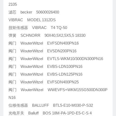
2105
滤芯 becker 50600026400
VIBRAC MODEL 1312DS
扭矩传感器 VIBRAC T4 TQ-50
弹簧 SCHNORR 90X40,5X2,5X5,5 18330
阀门 WouterWitzel EVFSDN400PN16
阀门 WouterWitzel EVSDN200PN16
阀门 WouterWitzel EVTLS-WKM10/300DN300PN16
阀门 WouterWitzel EVBS-LDN100PN16
阀门 WouterWitzel EVBS-LDN125PN16
阀门 WouterWitzel EVFSDN400PN25
阀门 WouterWitzel WWEVFS+WKM15SG500DN300P
N16
位移传感器 BALLUFF BTL5-E10-M030-P-S32
光电开关 Balluff BOS 18M-PA-1PD-E5-C-S 4