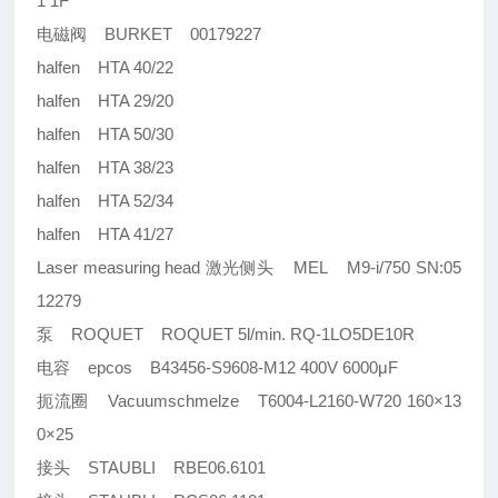
1 1F
电磁阀 BURKET 00179227
halfen HTA 40/22
halfen HTA 29/20
halfen HTA 50/30
halfen HTA 38/23
halfen HTA 52/34
halfen HTA 41/27
Laser measuring head 激光侧头 MEL M9-i/750 SN:05
12279
泵 ROQUET ROQUET 5l/min. RQ-1LO5DE10R
电容 epcos B43456-S9608-M12 400V 6000μF
扼流圈 Vacuumschmelze T6004-L2160-W720 160×13
0×25
接头 STAUBLI RBE06.6101