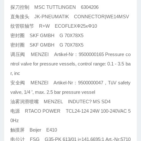
探刀控制 MSC TUTTLINGEN 6304206
直角接头 JK-PNEUMATIK CONNECTOR|WE14MSV
纹管联轴节 R+W ECOFLEXΦ25xΦ10
密封圈 SKF GMBH G 70X78X5
密封圈 SKF GMBH G 70X78X5
调压阀 MENZEl Artikel-Nr：9500000165 Pressure co
ntrol valve for pressure vessels, control range: 0.1 - 3.5 ba
r, inc
安全阀 MENZEl Artikel-Nr：9500000047，TüV safety
valve, 1/4 ’, max. 2.5 bar pressure vessel
油雾润滑喷嘴 MENZEL INDUTEC? MS SD4
电源 RTACO POWER TCL24-124 24W 100-240VAC 5
0Hz
触摸屏 Beijer E410
电位计 FSG G35-PK 613/01 i=141.6695:1 Art.-Nr:5710