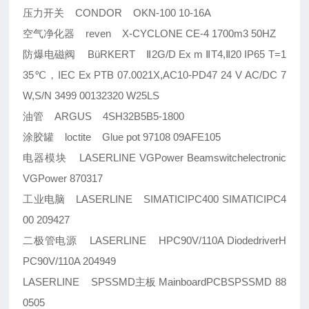
压力开关 CONDOR OKN-100 10-16A
空气净化器 reven X-CYCLONE CE-4 1700m3 50HZ
防爆电磁阀 BüRKERT Ⅱ2G/D Ex m ⅡT4,Ⅱ20 IP65 T=1
35℃，IEC Ex PTB 07.0021X,AC10-PD47 24 V AC/DC 7
W,S/N 3499 00132320 W25LS
油管 ARGUS 4SH32B5B5-1800
涂胶罐 loctite Glue pot 97108 09AFE105
电器模块 LASERLINE VGPower Beamswitchelectronic
VGPower 870317
工业电脑 LASERLINE SIMATICIPC400 SIMATICIPC4
00 209427
二极管电源 LASERLINE HPC90V/110A DiodedriverH
PC90V/110A 204949
LASERLINE SPSSMD主板 MainboardPCBSPSSMD 88
0505