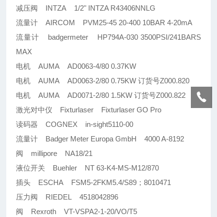
减压阀 INTZA 1/2" INTZA R43406NNLG
流量计 AIRCOM PVM25-45 20-400 10BAR 4-20mA
流量计 badgermeter HP794A-030 3500PSI/241BARS
MAX
电机 AUMA AD0063-4/80 0.37KW
电机 AUMA AD0063-2/80 0.75KW 订货号Z000.820
电机 AUMA AD0071-2/80 1.5KW 订货号Z000.822
激光对中仪 Fixturlaser Fixturlaser GO Pro
读码器 COGNEX in-sight5110-00
流量计 Badger Meter Europa GmbH 4000 A-8192
阀 millipore NA18/21
液位开关 Buehler NT 63-K4-MS-M12/870
插头 ESCHA FSM5-2FKM5.4/S89；8010471
压力阀 RIEDEL 4518042896
阀 Rexroth VT-VSPA2-1-20/VO/T5