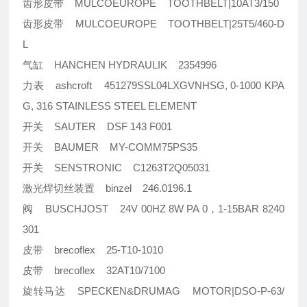
齿形皮带 MULCOEUROPE TOOTHBELT|10AT3/150
齿形皮带 MULCOEUROPE TOOTHBELT|25T5/460-D
L
气缸 HANCHEN HYDRAULIK 2354996
力表 ashcroft 451279SSL04LXGVNHSG, 0-1000 KPA
G, 316 STAINLESS STEEL ELEMENT
开关 SAUTER DSF 143 F001
开关 BAUMER MY-COMM75PS35
开关 SENSTRONIC C1263T2Q05031
激光焊切丝装置 binzel 246.0196.1
阀 BUSCHJOST 24V 00HZ 8W PA 0，1-15BAR 8240
301
皮带 brecoflex 25-T10-1010
皮带 brecoflex 32AT10/7100
旋转马达 SPECKEN&DRUMAG MOTOR|DSO-P-63/