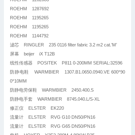
ROEHM 1287692
ROEHM 1195265
ROEHM 1195265
ROEHM 1144792
滤芯 RINGLER 235 0116 filter fabric 3.2 m2 cat.’M’
屏幕 beijer iX T12B
线性传感器 POSITEK P811 0-200MM SERIAL:32596
防静电鞋 WARMBIER 1307.B1.0650.0940.VE 600*90
0*10MM
防静电劳保鞋 WARMBIER 2450.400.S
防静电手套 WARMBIER 8745.040.L/S-XL
修正仪 ELSTER EK220
流量计 ELSTER RVG G10 DN50/PN16
流量计 ELSTER RVG G65 DN50/PN16