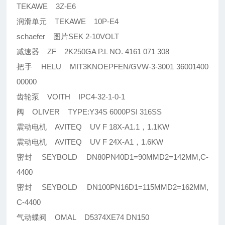
TEKAWE 3Z-E6
润滑单元 TEKAWE 10P-E4
schaefer 图片SEK 2-10VOLT
减速器 ZF 2K250GA P.L NO. 4161 071 308
把手 HELU MIT3KNOEPFEN/GVW-3-3001 36001400
00000
齿轮泵 VOITH IPC4-32-1-0-1
阀 OLIVER TYPE:Y34S 6000PSI 316SS
震动电机 AVITEQ UV F 18X-A1.1，1.1KW
震动电机 AVITEQ UV F 24X-A1，1.6KW
密封 SEYBOLD DN80PN40D1=90MMD2=142MM,C-
4400
密封 SEYBOLD DN100PN16D1=115MMD2=162MM,
C-4400
气动蝶阀 OMAL D5374XE74 DN150