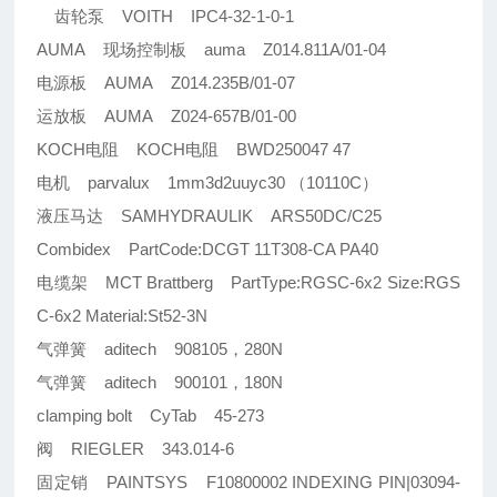
齿轮泵 VOITH IPC4-32-1-0-1
AUMA 现场控制板 auma Z014.811A/01-04
电源板 AUMA Z014.235B/01-07
运放板 AUMA Z024-657B/01-00
KOCH电阻 KOCH电阻 BWD250047 47
电机 parvalux 1mm3d2uuyc30 （10110C）
液压马达 SAMHYDRAULIK ARS50DC/C25
Combidex PartCode:DCGT 11T308-CA PA40
电缆架 MCT Brattberg PartType:RGSC-6x2 Size:RGS
C-6x2 Material:St52-3N
气弹簧 aditech 908105，280N
气弹簧 aditech 900101，180N
clamping bolt CyTab 45-273
阀 RIEGLER 343.014-6
固定销 PAINTSYS F10800002 INDEXING PIN|03094-