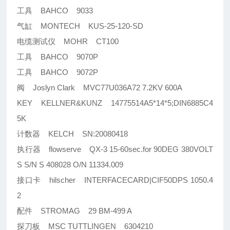
工具 BAHCO 9033
气缸 MONTECH KUS-25-120-SD
电缆测试仪 MOHR CT100
工具 BAHCO 9070P
工具 BAHCO 9072P
阀 Joslyn Clark MVC77U036A72 7.2KV 600A
KEY KELLNER&KUNZ 14775514A5*14*5;DIN6885C4
5K
计数器 KELCH SN:20080418
执行器 flowserve QX-3 15-60sec.for 90DEG 380VOLT
S S/N S 408028 O/N 11334.009
接口卡 hilscher INTERFACECARD|CIF50DPS 1050.4
2
配件 STROMAG 29 BM-499 A
探刀板 MSC TUTTLINGEN 6304210