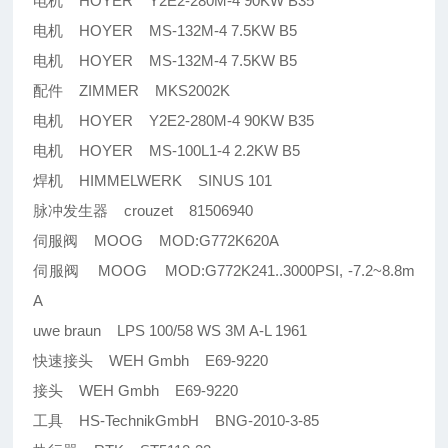
电机 HOYER Y2E2-280M-4 90KW B35
电机 HOYER MS-132M-4 7.5KW B5
电机 HOYER MS-132M-4 7.5KW B5
配件 ZIMMER MKS2002K
电机 HOYER Y2E2-280M-4 90KW B35
电机 HOYER MS-100L1-4 2.2KW B5
焊机 HIMMELWERK SINUS 101
脉冲发生器 crouzet 81506940
伺服阀 MOOG MOD:G772K620A
伺服阀 MOOG MOD:G772K241..3000PSI, -7.2~8.8m
A
uwe braun LPS 100/58 WS 3M A-L 1961
快速接头 WEH Gmbh E69-9220
接头 WEH Gmbh E69-9220
工具 HS-TechnikGmbH BNG-2010-3-85