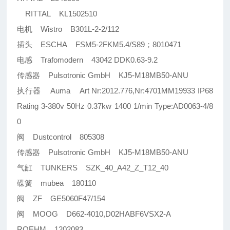
RITTAL KL1502510
电机 Wistro B301L-2-2/112
插头 ESCHA FSM5-2FKM5.4/S89；8010471
电感 Trafomodern 43042 DDK0.63-9.2
传感器 Pulsotronic GmbH KJ5-M18MB50-ANU
执行器 Auma Art Nr:2012.776,Nr:4701MM19933 IP68
Rating 3-380v 50Hz 0.37kw 1400 1/min Type:AD0063-4/8
0
阀 Dustcontrol 805308
传感器 Pulsotronic GmbH KJ5-M18MB50-ANU
气缸 TUNKERS SZK_40_A42_Z_T12_40
碟簧 mubea 180110
阀 ZF GE5060F47/154
阀 MOOG D662-4010,D02HABF6VSX2-A
ROEHM 1202083