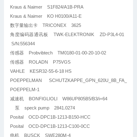
Kraus & Naimer S1F824/A1B-PRA
Kraus & Naimer KO H0100/A11-E
数字量输出卡 TRICONEX 3625
角度编码器通讯板 TWK-ELEKTRONIK ZD-P3L4-01
S/N:556344
传感器 Probvibtech TM0180-01-00-20-10-02
传感器 ROLADN P75VGS
VAHLE KESR32-55-6-18 HS
POEPPELMAN SCHUTZKAPPE_GPN_620U_8B_FA_
POEPPELM-1
减速机 BONFIGLIOLI W86UP805B5/B3/i=64
泵 speck pump 2841.0274
Posital OCD-DPC1B-1213-B150-HCC
Posital OCD-DPC1B-1213-C100-0CC
电机 BUSCK SWE280M-4