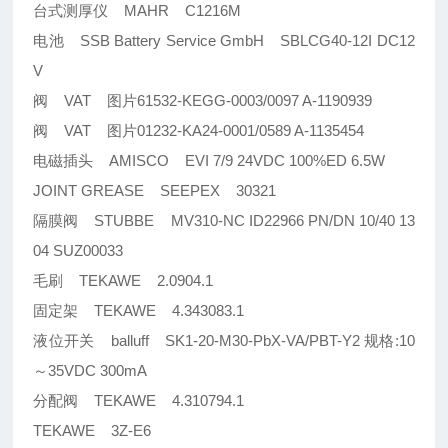
台式测厚仪 MAHR C1216M
电池 SSB Battery Service GmbH SBLCG40-12I DC12
V
阀 VAT 图片61532-KEGG-0003/0097 A-1190939
阀 VAT 图片01232-KA24-0001/0589 A-1135454
电磁插头 AMISCO EVI 7/9 24VDC 100%ED 6.5W
JOINT GREASE SEEPEX 30321
隔膜阀 STUBBE MV310-NC ID22966 PN/DN 10/40 13
04 SUZ00033
毛刷 TEKAWE 2.0904.1
固定架 TEKAWE 4.343083.1
液位开关 balluff SK1-20-M30-PbX-VA/PBT-Y2 规格:10
～35VDC 300mA
分配阀 TEKAWE 4.310794.1
TEKAWE 3Z-E6