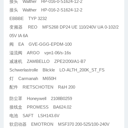
接头 Walther HP-016-0-S1624-12-2
接头 Walther HP-016-2-S1624-12-2
EBBBE TYP 3232
变频器 REO MFS268 DP24 UE 110/240V UA 0-102/2
05V IA 6A
阀 EA GVE-GGG-EPDM-100
溢流阀 ARGO vpn1-06/s-16s
减速机 ZAMBELLO ZPE2/200/A1-B7
Schwerlastrolle Blickle LO-ALTH_200K_ST_FS
灯 Carmanah M650H
配件 RIETSCHOTEN R&H 200
防尘罩 Honeywell 2108B0259
接线盒 PROMESS BA624.02
电池 SAFT LSH143.6V
软启动器 EMOTRON MSF370 200-525/100-240V