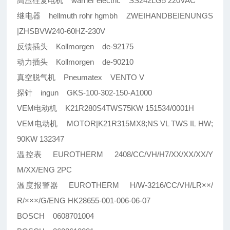
高压往复电机 warner electric SS242LG5 220VAC
继电器 hellmuth rohr hgmbh ZWEIHANDBEIENUNGS
|ZHSBVW240-60HZ-230V
反馈插头 Kollmorgen de-92175
动力插头 Kollmorgen de-90210
真空脱气机 Pneumatex VENTO V
探针 ingun GKS-100-302-150-A1000
VEM电动机 K21R280S4TWS75KW 151534/0001H
VEM电动机 MOTOR|K21R315MX8;NS VL TWS IL HW;
90KW 132347
温控表 EUROTHERM 2408/CC/VH/H7/XX/XX/XX/Y
M/XX/ENG 2PC
温度报警器 EUROTHERM H/W-3216/CC/VH/LR××/
R/×××/G/ENG HK28655-001-006-06-07
BOSCH 0608701004