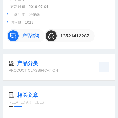
更新时间：2019-07-04
：曹
：
厂商性质：经销商
直销德国欧洲机电工控设备配件
访问量：1013
安诺科技（北京恒远安诺科技有限公司），致力于为客户提供德
国及欧洲生产的各类工控机电设备、仪器仪表、零配件，保证*。
13521412287
产品咨询
公司
产品分类
PRODUCT CLASSIFICATION
相关文章
RELATED ARTICLES