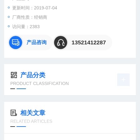
更新时间：2019-07-04
：曹
：
厂商性质：经销商
直销德国欧洲机电工控设备配件
访问量：2383
安诺科技（北京恒远安诺科技有限公司），致力于为客户提供德
国及欧洲生产的各类工控机电设备、仪器仪表、零配件，保证*。
13521412287
产品咨询
公司
产品分类
PRODUCT CLASSIFICATION
相关文章
RELATED ARTICLES