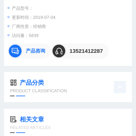
产品型号：
更新时间：2019-07-04
：曹
：
厂商性质：经销商
直销德国欧洲机电工控设备配件
访问量：5839
安诺科技（北京恒远安诺科技有限公司），致力于为客户提供德
国及欧洲生产的各类工控机电设备、仪器仪表、零配件，保证*。
13521412287
产品咨询
公司总部
产品分类
PRODUCT CLASSIFICATION
相关文章
RELATED ARTICLES