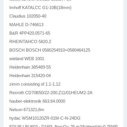
Imhoff KATALCC G1-10B(18mm)
Claudius 102050-40
MAHLE D-746613
B&R 4PP420.0571-65
RHEINTAHCO 5820.2
BOSCH BOSCH 0580254910=0580464125
wieland WEB 1001
Heidenhain 385489-55
Heidenhain 315420-04
zimm consisting of 1.1-1.12
Rexroth CD70B50/22-200.Z11/01HEUM2-2A
hauber-elektronik 663.64.0000
Nelson 671321;6m
hydac WSM10120ZR-01M-C-N-24DG
EDUR LBU603 - D160L flow:Q= 25 m3/h;Head:H=0.75MP