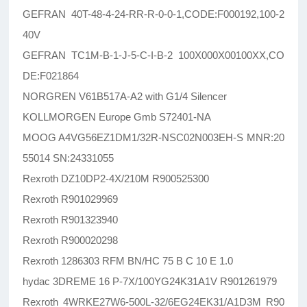
GEFRAN 40T-48-4-24-RR-R-0-0-1,CODE:F000192,100-2
40V
GEFRAN TC1M-B-1-J-5-C-I-B-2 100X000X00100XX,CO
DE:F021864
NORGREN V61B517A-A2 with G1/4 Silencer
KOLLMORGEN Europe Gmb S72401-NA
MOOG A4VG56EZ1DM1/32R-NSC02N003EH-S MNR:20
55014 SN:24331055
Rexroth DZ10DP2-4X/210M R900525300
Rexroth R901029969
Rexroth R901323940
Rexroth R900020298
Rexroth 1286303 RFM BN/HC 75 B C 10 E 1.0
hydac 3DREME 16 P-7X/100YG24K31A1V R901261979
Rexroth 4WRKE27W6-500L-32/6EG24EK31/A1D3M R90