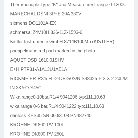
Thermocouple Type "K" and Measurement range 0-1200C
MARECHAL DSNI 3P+E 20A 380V
siemens DO1101A-EX
schmersal Z4V10H.336-11Z-1593-6
Kistler Instrumente GmbH 8714B100M5 (KISTLER)
poeppelmann red part marked in the photo
AQUET DSD 1610.01SHV
E+H PTP31-A1A13U1AE1A
RICKMEIER R2/5 FL-2-DB-S0S/N:S48325 P 2 X 2 20L/M
IN 3K/cO S45C
Wika range0-10bar,R1/4 9041206,typ:111.10.63
wika range 0-6 bar,R1/4 9041222,typ:111.10.63
danfoss KPS35 SN:060/3108 PN482745
KROHNE DK800-PV-100L
KROHNE DK800-PV-250L