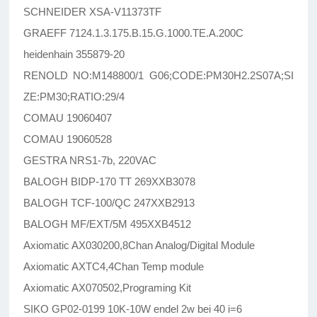
SCHNEIDER XSA-V11373TF
GRAEFF 7124.1.3.175.B.15.G.1000.TE.A.200C
heidenhain 355879-20
RENOLD NO:M148800/1 G06;CODE:PM30H2.2S07A;SI
ZE:PM30;RATIO:29/4
COMAU 19060407
COMAU 19060528
GESTRA NRS1-7b, 220VAC
BALOGH BIDP-170 TT 269XXB3078
BALOGH TCF-100/QC 247XXB2913
BALOGH MF/EXT/5M 495XXB4512
Axiomatic AX030200,8Chan Analog/Digital Module
Axiomatic AXTC4,4Chan Temp module
Axiomatic AX070502,Programing Kit
SIKO GP02-0199 10K-10W endel 2w bei 40 i=6