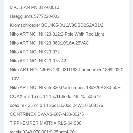
M-CLEAN PN.912-00010
Haegglunds 5777220-093
Kromschroeder BCU465-3/1LW8GBD2S2AB1/2
Niko ART NO: NIK23-312;2-Pole Whih Red Light
Niko ART NO: NIK23-368;10/16A 25VAC
Niko ART NO: NIK23-372
Niko ART NO: NIK23-378-42
Niko ART NO: NIK65-230 0211193;Partnumber:1899202 0
-10V
Niko ART NO: NIK65-330;Partnumber: 1899269 230-50Hz
COAX mk 15 nc 14 15c110/odc 24L 40 505672
coax mk 25 nc d 14 25c110/0dc 24W 16 508176
CONTRINEX DW-AS-607-M30-002*5
TIPPKEMPER MATRIX RLS-04 S90
tecsis 3249.078.001;0-25bar;4-20