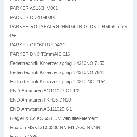
PARKER AS160HM001
PARKER RK2HM0901
PARKER RODSEALRG2HM0561R-GLDKIT HMI56mmG
P+
PARKER GE06PLREDA3C
PARKER DN6*T3mmAISI316
Federntechnik Knoerzer spring 1.4310NO.7155
Federntechnik Knoerzer spring 1.4310NO.7841
Federntechnik Knoerzer spring 1.4310 NO.7154
END-Armaturen AG111027-G1 1/2
END-Armaturen FKH16-DN20
END-Armaturen AG111025-G1
Riegler & Co.KG 650 E/M with filter-element
Rexroth MSK1310-0200-NN-M1-AG0-NNNN
Rexroth A2867