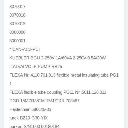
8070017
8070018
8070019
8000000
8000001
* CAN-AC2-PCI
KUEBLER BGU 2-250V-1A/60VA 2-250V-0.5A/30W
ITALVALVOLE PUMP RB25
FLEXA Nr.:4110.701.913 flexible metal insulating tube PG1
1
FLEXA flexible tube coupling PG11 Nr.:5011.128.011
DGD 15MZR361M 15MZ14R 708467
Heidenhain 586646-03
turck BZ10-G30-YIX
burkert S/N1003 00180184