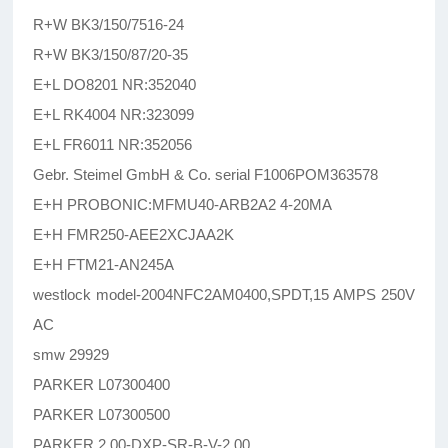
R+W BK3/150/7516-24
R+W BK3/150/87/20-35
E+L DO8201 NR:352040
E+L RK4004 NR:323099
E+L FR6011 NR:352056
Gebr. Steimel GmbH & Co. serial F1006POM363578
E+H PROBONIC:MFMU40-ARB2A2 4-20MA
E+H FMR250-AEE2XCJAA2K
E+H FTM21-AN245A
westlock model-2004NFC2AM0400,SPDT,15 AMPS 250V
AC
smw 29929
PARKER L07300400
PARKER L07300500
PARKER 2.00-DXP-SR-B-V-2.00