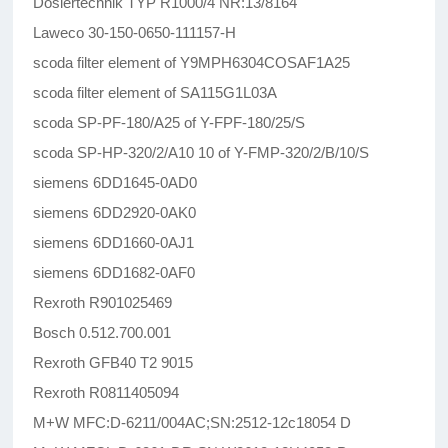
Dosiertechnik TYP R1000/4 NR:13/8164
Laweco 30-150-0650-111157-H
scoda filter element of Y9MPH6304COSAF1A25
scoda filter element of SA115G1L03A
scoda SP-PF-180/A25 of Y-FPF-180/25/S
scoda SP-HP-320/2/A10 10 of Y-FMP-320/2/B/10/S
siemens 6DD1645-0AD0
siemens 6DD2920-0AK0
siemens 6DD1660-0AJ1
siemens 6DD1682-0AF0
Rexroth R901025469
Bosch 0.512.700.001
Rexroth GFB40 T2 9015
Rexroth R0811405094
M+W MFC:D-6211/004AC;SN:2512-12c18054 D