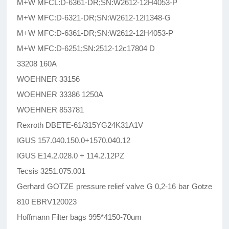
M+W MFCL:D-6361-DR;SN:W2612-12H4053-P
M+W MFC:D-6321-DR;SN:W2612-12I1348-G
M+W MFC:D-6361-DR;SN:W2612-12H4053-P
M+W MFC:D-6251;SN:2512-12c17804 D
33208 160A
WOEHNER 33156
WOEHNER 33386 1250A
WOEHNER 853781
Rexroth DBETE-61/315YG24K31A1V
IGUS 157.040.150.0+1570.040.12
IGUS E14.2.028.0 + 114.2.12PZ
Tecsis 3251.075.001
Gerhard GOTZE pressure relief valve G 0,2-16 bar Gotze
810 EBRV120023
Hoffmann Filter bags 995*4150-70um