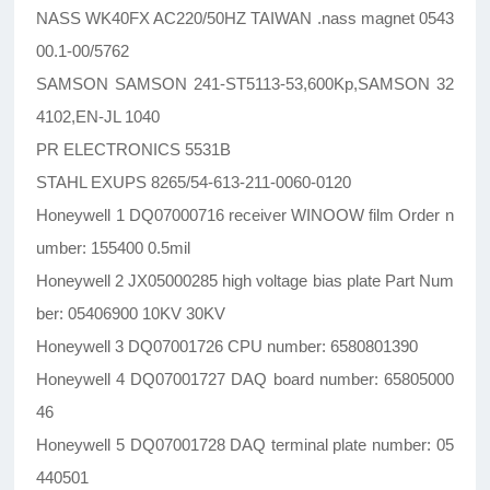
NASS WK40FX AC220/50HZ TAIWAN .nass magnet 0543
00.1-00/5762
SAMSON SAMSON 241-ST5113-53,600Kp,SAMSON 32
4102,EN-JL 1040
PR ELECTRONICS 5531B
STAHL EXUPS 8265/54-613-211-0060-0120
Honeywell 1 DQ07000716 receiver WINOOW film Order n
umber: 155400 0.5mil
Honeywell 2 JX05000285 high voltage bias plate Part Num
ber: 05406900 10KV 30KV
Honeywell 3 DQ07001726 CPU number: 6580801390
Honeywell 4 DQ07001727 DAQ board number: 65805000
46
Honeywell 5 DQ07001728 DAQ terminal plate number: 05
440501