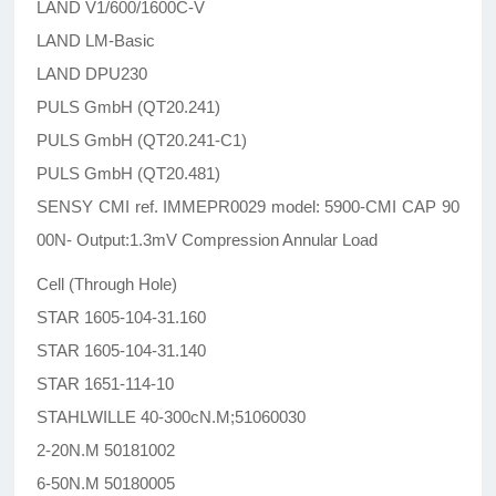
LAND V1/600/1600C-V
LAND LM-Basic
LAND DPU230
PULS GmbH (QT20.241)
PULS GmbH (QT20.241-C1)
PULS GmbH (QT20.481)
SENSY CMI ref. IMMEPR0029 model: 5900-CMI CAP 90
00N- Output:1.3mV Compression Annular Load
Cell (Through Hole)
STAR 1605-104-31.160
STAR 1605-104-31.140
STAR 1651-114-10
STAHLWILLE 40-300cN.M;51060030
2-20N.M 50181002
6-50N.M 50180005