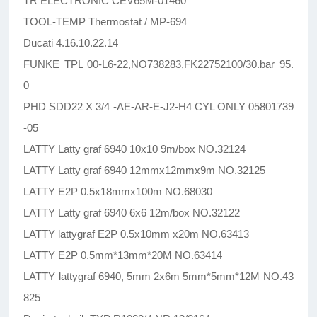
TR ELECTRONIC CEV65M-01460
TOOL-TEMP Thermostat / MP-694
Ducati 4.16.10.22.14
FUNKE TPL 00-L6-22,NO738283,FK22752100/30.bar 95.
0
PHD SDD22 X 3/4 -AE-AR-E-J2-H4 CYL ONLY 05801739
-05
LATTY Latty graf 6940 10x10 9m/box NO.32124
LATTY Latty graf 6940 12mmx12mmx9m NO.32125
LATTY E2P 0.5x18mmx100m NO.68030
LATTY Latty graf 6940 6x6 12m/box NO.32122
LATTY lattygraf E2P 0.5x10mm x20m NO.63413
LATTY E2P 0.5mm*13mm*20M NO.63414
LATTY lattygraf 6940, 5mm 2x6m 5mm*5mm*12M NO.43
825