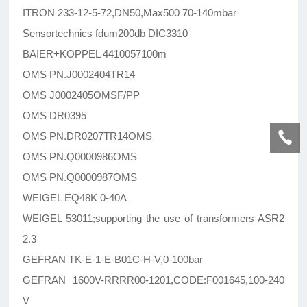
ITRON 233-12-5-72,DN50,Max500 70-140mbar
Sensortechnics fdum200db DIC3310
BAIER+KOPPEL 4410057100m
OMS PN.J0002404TR14
OMS J0002405OMSF/PP
OMS DR0395
OMS PN.DR0207TR14OMS
OMS PN.Q0000986OMS
OMS PN.Q0000987OMS
WEIGEL EQ48K 0-40A
WEIGEL 53011;supporting the use of transformers ASR2
2.3
GEFRAN TK-E-1-E-B01C-H-V,0-100bar
GEFRAN 1600V-RRRR00-1201,CODE:F001645,100-240
V