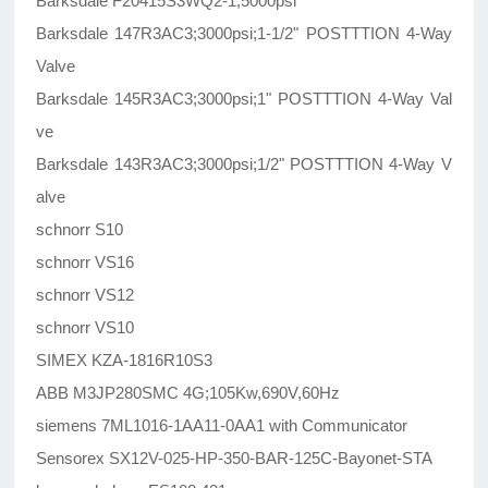
Barksdale F20415S3WQ2-1;5000psi
Barksdale 147R3AC3;3000psi;1-1/2" POSTTTION 4-Way
Valve
Barksdale 145R3AC3;3000psi;1" POSTTTION 4-Way Val
ve
Barksdale 143R3AC3;3000psi;1/2" POSTTTION 4-Way V
alve
schnorr S10
schnorr VS16
schnorr VS12
schnorr VS10
SIMEX KZA-1816R10S3
ABB M3JP280SMC 4G;105Kw,690V,60Hz
siemens 7ML1016-1AA11-0AA1 with Communicator
Sensorex SX12V-025-HP-350-BAR-125C-Bayonet-STA