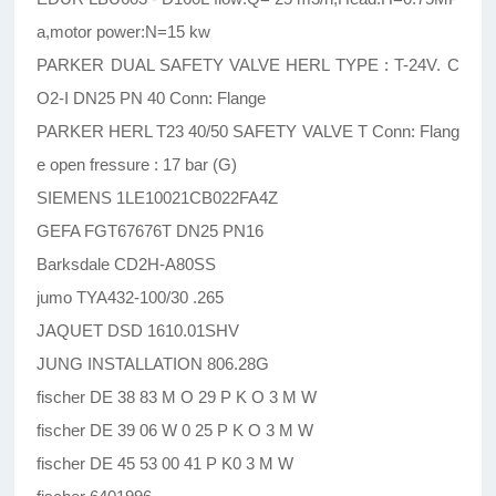
a,motor power:N=15 kw
PARKER DUAL SAFETY VALVE HERL TYPE : T-24V. C
O2-I DN25 PN 40 Conn: Flange
PARKER HERL T23 40/50 SAFETY VALVE T Conn: Flang
e open fressure : 17 bar (G)
SIEMENS 1LE10021CB022FA4Z
GEFA FGT67676T DN25 PN16
Barksdale CD2H-A80SS
jumo TYA432-100/30 .265
JAQUET DSD 1610.01SHV
JUNG INSTALLATION 806.28G
fischer DE 38 83 M O 29 P K O 3 M W
fischer DE 39 06 W 0 25 P K O 3 M W
fischer DE 45 53 00 41 P K0 3 M W