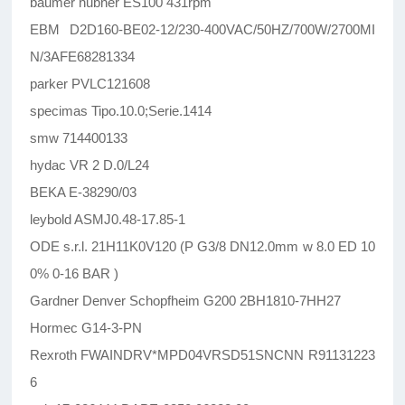
baumer hubner ES100 431rpm
EBM D2D160-BE02-12/230-400VAC/50HZ/700W/2700MI
N/3AFE68281334
parker PVLC121608
specimas Tipo.10.0;Serie.1414
smw 714400133
hydac VR 2 D.0/L24
BEKA E-38290/03
leybold ASMJ0.48-17.85-1
ODE s.r.l. 21H11K0V120 (P G3/8 DN12.0mm w 8.0 ED 10
0% 0-16 BAR )
Gardner Denver Schopfheim G200 2BH1810-7HH27
Hormec G14-3-PN
Rexroth FWAINDRV*MPD04VRSD51SNCNN R91131223
6