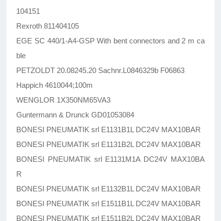
104151
Rexroth 811404105
EGE SC 440/1-A4-GSP With bent connectors and 2 m ca
ble
PETZOLDT 20.08245.20 Sachnr.L0846329b F06863
Happich 4610044;100m
WENGLOR 1X350NM65VA3
Guntermann & Drunck GD01053084
BONESI PNEUMATIK srl E1131B1L DC24V MAX10BAR
BONESI PNEUMATIK srl E1131B2L DC24V MAX10BAR
BONESI PNEUMATIK srl E1131M1A DC24V MAX10BA
R
BONESI PNEUMATIK srl E1132B1L DC24V MAX10BAR
BONESI PNEUMATIK srl E1511B1L DC24V MAX10BAR
BONESI PNEUMATIK srl E1511B2L DC24V MAX10BAR