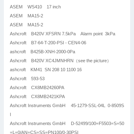
ASEM WS410 17 inch
ASEM MA15-2
ASEM MA15-2
Ashcroft B420V XFSRN 7.5kPa Alarm point 3kPa
Ashcroft B7-64-T-200-PSI - CEN4-06
ashcroft B425B-XNH-2000-0Pa
Ashcroft B420V XC4JMNHRN（see the picture）
ashcroft KM41 SN 208 10 1100 16
Ashcroft 593-53
Ashcroft CX8MB24260PA
Ashcroft CX8MB2421KPA
Ashcroft Instruments GmbH 45-1279-SSL-04L 0-8509S
I
Ashcroft Instruments GmbH D-52499/100=F5503=S=50
=L=0/AN=CS=SS=PN100/0-30PSI