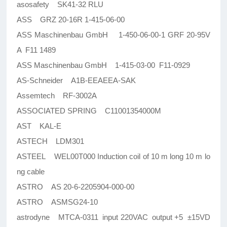
asosafety SK41-32 RLU
ASS GRZ 20-16R 1-415-06-00
ASS Maschinenbau GmbH 1-450-06-00-1 GRF 20-95V
A F11 1489
ASS Maschinenbau GmbH 1-415-03-00 F11-0929
AS-Schneider A1B-EEAEEA-SAK
Assemtech RF-3002A
ASSOCIATED SPRING C11001354000M
AST KAL-E
ASTECH LDM301
ASTEEL WEL00T000 Induction coil of 10 m long 10 m lo
ng cable
ASTRO AS 20-6-2205904-000-00
ASTRO ASMSG24-10
astrodyne MTCA-0311 input 220VAC output +5 ±15VD