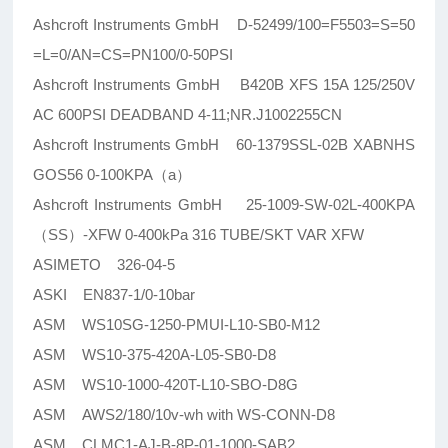
Ashcroft Instruments GmbH D-52499/100=F5503=S=50
=L=0/AN=CS=PN100/0-50PSI
Ashcroft Instruments GmbH B420B XFS 15A 125/250V
AC 600PSI DEADBAND 4-11;NR.J1002255CN
Ashcroft Instruments GmbH 60-1379SSL-02B XABNHS
GOS56 0-100KPA（a）
Ashcroft Instruments GmbH 25-1009-SW-02L-400KPA
（SS）-XFW 0-400kPa 316 TUBE/SKT VAR XFW
ASIMETO 326-04-5
ASKI EN837-1/0-10bar
ASM WS10SG-1250-PMUI-L10-SB0-M12
ASM WS10-375-420A-L05-SB0-D8
ASM WS10-1000-420T-L10-SBO-D8G
ASM AWS2/180/10v-wh with WS-CONN-D8
ASM CLMC1-AJ-B-8P-01-1000-SAB2