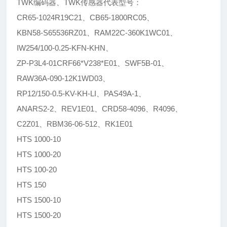
TWK编码器、TWK传感器代表型号：
CR65-1024R19C21、CB65-1800RC05、
KBN58-S65536RZ01、RAM22C-360K1WC01、
IW254/100-0.25-KFN-KHN、
ZP-P3L4-01CRF66*V238*E01、SWF5B-01、
RAW36A-090-12K1WD03、
RP12/150-0.5-KV-KH-LI、PAS49A-1、
ANARS2-2、REV1E01、CRD58-4096、R4096、
C2Z01、RBM36-06-512、RK1E01
HTS 1000-10
HTS 1000-20
HTS 100-20
HTS 150
HTS 1500-10
HTS 1500-20