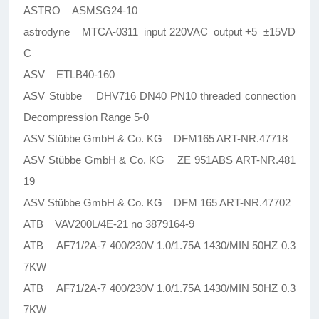
ASTRO ASMSG24-10
astrodyne MTCA-0311 input 220VAC output +5 ±15VD
C
ASV ETLB40-160
ASV Stübbe DHV716 DN40 PN10 threaded connection
Decompression Range 5-0
ASV Stübbe GmbH & Co. KG DFM165 ART-NR.47718
ASV Stübbe GmbH & Co. KG ZE 951ABS ART-NR.481
19
ASV Stübbe GmbH & Co. KG DFM 165 ART-NR.47702
ATB VAV200L/4E-21 no 3879164-9
ATB AF71/2A-7 400/230V 1.0/1.75A 1430/MIN 50HZ 0.3
7KW
ATB AF71/2A-7 400/230V 1.0/1.75A 1430/MIN 50HZ 0.3
7KW