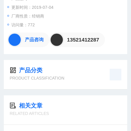
更新时间：2019-07-04
：曹
：
厂商性质：经销商
直销德国欧洲机电工控设备配件
访问量：772
安诺科技（北京恒远安诺科技有限公司），致力于为客户提供德
国及欧洲生产的各类工控机电设备、仪器仪表、零配件，保证*。
13521412287
产品咨询
公司总部
产品分类
PRODUCT CLASSIFICATION
相关文章
RELATED ARTICLES