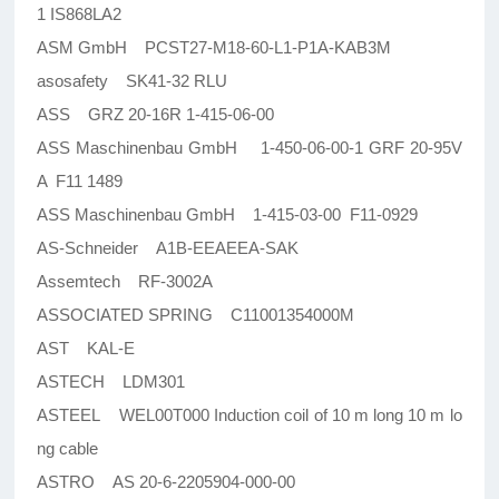
1 IS868LA2
ASM GmbH PCST27-M18-60-L1-P1A-KAB3M
asosafety SK41-32 RLU
ASS GRZ 20-16R 1-415-06-00
ASS Maschinenbau GmbH 1-450-06-00-1 GRF 20-95V
A F11 1489
ASS Maschinenbau GmbH 1-415-03-00 F11-0929
AS-Schneider A1B-EEAEEA-SAK
Assemtech RF-3002A
ASSOCIATED SPRING C11001354000M
AST KAL-E
ASTECH LDM301
ASTEEL WEL00T000 Induction coil of 10 m long 10 m lo
ng cable
ASTRO AS 20-6-2205904-000-00