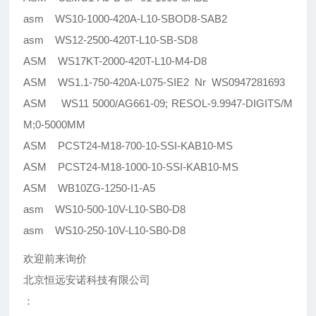
asm WS10-1000-420A-L10-SBOD8-SAB2
asm WS12-2500-420T-L10-SB-SD8
ASM WS17KT-2000-420T-L10-M4-D8
ASM WS1.1-750-420A-L075-SIE2 Nr WS0947281693
ASM WS11 5000/AG661-09; RESOL-9.9947-DIGITS/M
M;0-5000MM
ASM PCST24-M18-700-10-SSI-KAB10-MS
ASM PCST24-M18-1000-10-SSI-KAB10-MS
ASM WB10ZG-1250-I1-A5
asm WS10-500-10V-L10-SB0-D8
asm WS10-250-10V-L10-SB0-D8
欢迎前来询价
北京恒远安诺科技有限公司
：