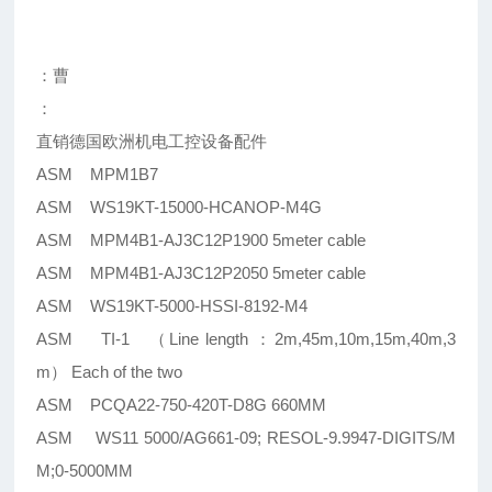
：曹
：
直销德国欧洲机电工控设备配件
ASM MPM1B7
ASM WS19KT-15000-HCANOP-M4G
ASM MPM4B1-AJ3C12P1900 5meter cable
ASM MPM4B1-AJ3C12P2050 5meter cable
ASM WS19KT-5000-HSSI-8192-M4
ASM TI-1 （Line length ：2m,45m,10m,15m,40m,3
m） Each of the two
ASM PCQA22-750-420T-D8G 660MM
ASM WS11 5000/AG661-09; RESOL-9.9947-DIGITS/M
M;0-5000MM