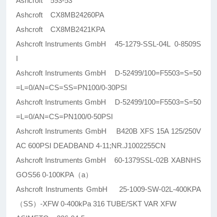
Ashcroft 593-53
Ashcroft CX8MB24260PA
Ashcroft CX8MB2421KPA
Ashcroft Instruments GmbH 45-1279-SSL-04L 0-8509S
I
Ashcroft Instruments GmbH D-52499/100=F5503=S=50
=L=0/AN=CS=SS=PN100/0-30PSI
Ashcroft Instruments GmbH D-52499/100=F5503=S=50
=L=0/AN=CS=PN100/0-50PSI
Ashcroft Instruments GmbH B420B XFS 15A 125/250V
AC 600PSI DEADBAND 4-11;NR.J1002255CN
Ashcroft Instruments GmbH 60-1379SSL-02B XABNHS
GOS56 0-100KPA（a）
Ashcroft Instruments GmbH 25-1009-SW-02L-400KPA
（SS）-XFW 0-400kPa 316 TUBE/SKT VAR XFW