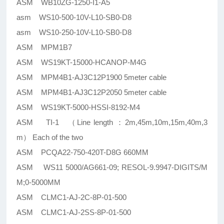
ASM WB10ZG-1250-I1-A5
asm WS10-500-10V-L10-SB0-D8
asm WS10-250-10V-L10-SB0-D8
ASM MPM1B7
ASM WS19KT-15000-HCANOP-M4G
ASM MPM4B1-AJ3C12P1900 5meter cable
ASM MPM4B1-AJ3C12P2050 5meter cable
ASM WS19KT-5000-HSSI-8192-M4
ASM TI-1 （Line length ：2m,45m,10m,15m,40m,3
m） Each of the two
ASM PCQA22-750-420T-D8G 660MM
ASM WS11 5000/AG661-09; RESOL-9.9947-DIGITS/M
M;0-5000MM
ASM CLMC1-AJ-2C-8P-01-500
ASM CLMC1-AJ-2SS-8P-01-500