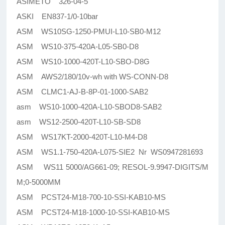
ASIMETO 326-04-5
ASKI EN837-1/0-10bar
ASM WS10SG-1250-PMUI-L10-SB0-M12
ASM WS10-375-420A-L05-SB0-D8
ASM WS10-1000-420T-L10-SBO-D8G
ASM AWS2/180/10v-wh with WS-CONN-D8
ASM CLMC1-AJ-B-8P-01-1000-SAB2
asm WS10-1000-420A-L10-SBOD8-SAB2
asm WS12-2500-420T-L10-SB-SD8
ASM WS17KT-2000-420T-L10-M4-D8
ASM WS1.1-750-420A-L075-SIE2 Nr WS0947281693
ASM WS11 5000/AG661-09; RESOL-9.9947-DIGITS/M
M;0-5000MM
ASM PCST24-M18-700-10-SSI-KAB10-MS
ASM PCST24-M18-1000-10-SSI-KAB10-MS