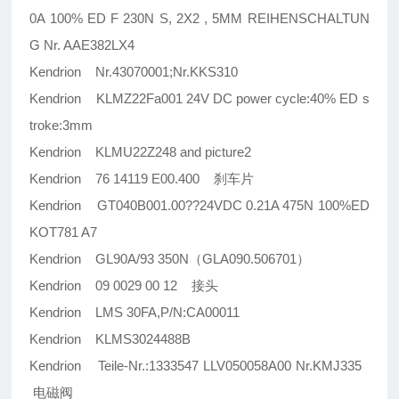
0A 100% ED F 230N S, 2X2 , 5MM REIHENSCHALTUN
G Nr. AAE382LX4
Kendrion Nr.43070001;Nr.KKS310
Kendrion KLMZ22Fa001 24V DC power cycle:40% ED s
troke:3mm
Kendrion KLMU22Z248 and picture2
Kendrion 76 14119 E00.400 刹车片
Kendrion GT040B001.00??24VDC 0.21A 475N 100%ED
KOT781 A7
Kendrion GL90A/93 350N（GLA090.506701）
Kendrion 09 0029 00 12 接头
Kendrion LMS 30FA,P/N:CA00011
Kendrion KLMS3024488B
Kendrion Teile-Nr.:1333547 LLV050058A00 Nr.KMJ335
电磁阀