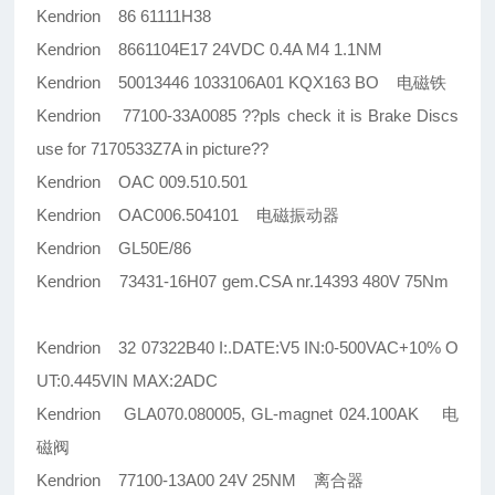
Kendrion 86 61111H38
Kendrion 8661104E17 24VDC 0.4A M4 1.1NM
Kendrion 50013446 1033106A01 KQX163 BO 电磁铁
Kendrion 77100-33A0085 ??pls check it is Brake Discs
use for 7170533Z7A in picture??
Kendrion OAC 009.510.501
Kendrion OAC006.504101 电磁振动器
Kendrion GL50E/86
Kendrion 73431-16H07 gem.CSA nr.14393 480V 75Nm
Kendrion 32 07322B40 I:.DATE:V5 IN:0-500VAC+10% O
UT:0.445VIN MAX:2ADC
Kendrion GLA070.080005, GL-magnet 024.100AK 电
磁阀
Kendrion 77100-13A00 24V 25NM 离合器