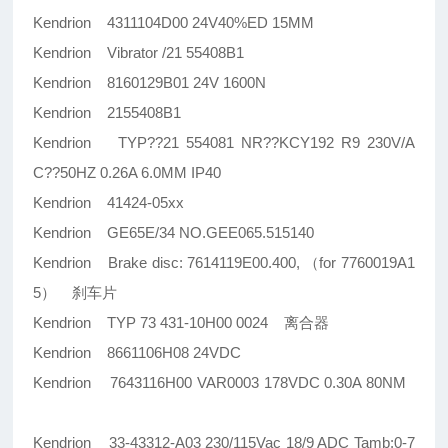
Kendrion 4311104D00 24V40%ED 15MM
Kendrion Vibrator /21 55408B1
Kendrion 8160129B01 24V 1600N
Kendrion 2155408B1
Kendrion TYP??21 554081 NR??KCY192 R9 230V/A
C??50HZ 0.26A 6.0MM IP40
Kendrion 41424-05xx
Kendrion GE65E/34 NO.GEE065.515140
Kendrion Brake disc: 7614119E00.400, （for 7760019A1
5） 刹车片
Kendrion TYP 73 431-10H00 0024 离合器
Kendrion 8661106H08 24VDC
Kendrion 7643116H00 VAR0003 178VDC 0.30A 80NM
Kendrion 33-43312-A03 230/115Vac 18/9 ADC Tamb:0-7