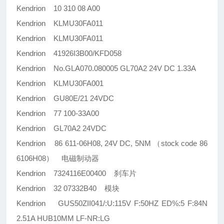
Kendrion 10 310 08 A00
Kendrion KLMU30FA011
Kendrion KLMU30FA011
Kendrion 41926I3B00/KFD058
Kendrion No.GLA070.080005 GL70A2 24V DC 1.33A
Kendrion KLMU30FA001
Kendrion GU80E/21 24VDC
Kendrion 77 100-33A00
Kendrion GL70A2 24VDC
Kendrion 86 611-06H08, 24V DC, 5NM （stock code 86
6106H08） 电磁制动器
Kendrion 7324116E00400 刹车片
Kendrion 32 07332B40 模块
Kendrion GUS50ZII041/:U:115V F:50HZ ED%:5 F:84N
2.51A HUB10MM LF-NR:LG