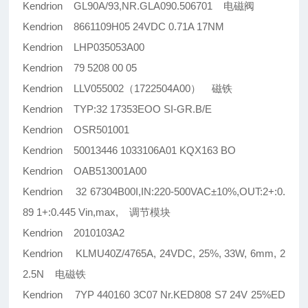
Kendrion GL90A/93,NR.GLA090.506701 电磁阀
Kendrion 8661109H05 24VDC 0.71A 17NM
Kendrion LHP035053A00
Kendrion 79 5208 00 05
Kendrion LLV055002（1722504A00） 磁铁
Kendrion TYP:32 17353EOO SI-GR.B/E
Kendrion OSR501001
Kendrion 50013446 1033106A01 KQX163 BO
Kendrion OAB513001A00
Kendrion 32 67304B00I,IN:220-500VAC±10%,OUT:2+:0.
89 1+:0.445 Vin,max, 调节模块
Kendrion 2010103A2
Kendrion KLMU40Z/4765A, 24VDC, 25%, 33W, 6mm, 2
2.5N 电磁铁
Kendrion 7YP 440160 3C07 Nr.KED808 S7 24V 25%ED