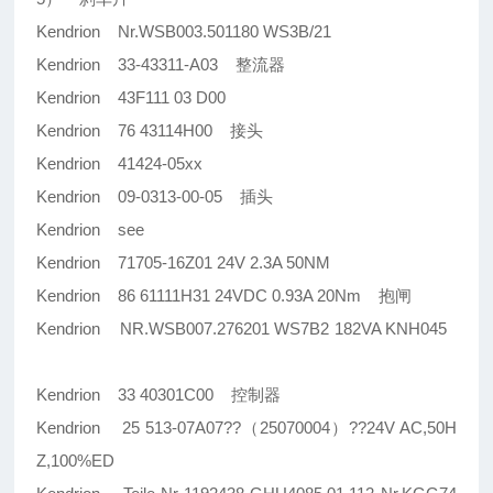
Kendrion Nr.WSB003.501180 WS3B/21
Kendrion 33-43311-A03 整流器
Kendrion 43F111 03 D00
Kendrion 76 43114H00 接头
Kendrion 41424-05xx
Kendrion 09-0313-00-05 插头
Kendrion see
Kendrion 71705-16Z01 24V 2.3A 50NM
Kendrion 86 61111H31 24VDC 0.93A 20Nm 抱闸
Kendrion NR.WSB007.276201 WS7B2 182VA KNH045
Kendrion 33 40301C00 控制器
Kendrion 25 513-07A07??（25070004）??24V AC,50H
Z,100%ED