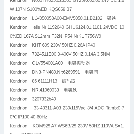
Kendrion No.GTR025.025501 GT25R002.00 24V DC 1,6
W 107N S100%ED KQS658 B7
Kendrion LLV050058A00-EMV5058.01.B2102 磁铁
Kendrion eile Nr:1192640 GHU6124.01.1101 24VDC 10
0%ED 167A S12mm F32N IP54 NrKL T756W9
Kendrion KHT 609 230V 50HZ 0.26A IP40
Kendrion 7324511E00 3-400V 50HZ 0.14A 3.5NM
Kendrion OLV554001A00 电磁振动器
Kendrion DN3-PN480,Nr:6269591 电磁阀
Kendrion 86 61111H13 编码器
Kendrion NR.41060033 电磁铁
Kendrion 3207332b40
Kendrion 33-43311-A03 230/115Vac 8/4 ADC Tamb:0-7
0℃ IP100 40-60Hz
Kendrion KOM929 A7 WS6B/29 230V 50HZ 110VA S=1.