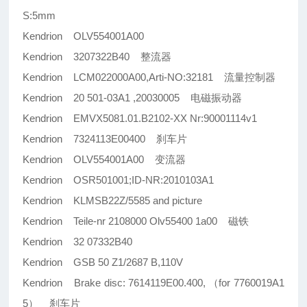
S:5mm
Kendrion OLV554001A00
Kendrion 3207322B40 整流器
Kendrion LCM022000A00,Arti-NO:32181 流量控制器
Kendrion 20 501-03A1 ,20030005 电磁振动器
Kendrion EMVX5081.01.B2102-XX Nr:90001114v1
Kendrion 7324113E00400 刹车片
Kendrion OLV554001A00 变流器
Kendrion OSR501001;ID-NR:2010103A1
Kendrion KLMSB22Z/5585 and picture
Kendrion Teile-nr 2108000 Olv55400 1a00 磁铁
Kendrion 32 07332B40
Kendrion GSB 50 Z1/2687 B,110V
Kendrion Brake disc: 7614119E00.400, （for 7760019A1
5） 刹车片