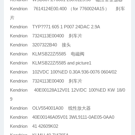
Kendrion 7614124E00.400 （for 7760024A15） 刹车
片
Kendrion TYP??71 605 1 P007 24DAC 2.9A
Kendrion 7324113E00400 刹车片
Kendrion 3207322B40 接头
Kendrion KLMSB22Z/5585 电磁阀
Kendrion KLMSB22Z/5585 and picture1
Kendrion 102VDC 100%ED 0.30A 936-0076 0604/02
Kendrion 7324113E00400 刹车片
Kendrion 40E00128A12V01 12V/DC 100%ED KW 18/0
9
Kendrion OLV554001A00 线性放大器
Kendrion 40E00146A05V01 3WL9111-0AE05-0AA0
Kendrion 41 42609K02