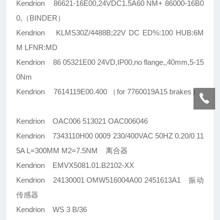
Kendrion 86621-16E00,24VDC1.5A60 NM+ 86000-16B0
0,（BINDER）
Kendrion KLMS30Z/4488B;22V DC ED%:100 HUB:6M
M LFNR:MD
Kendrion 86 05321E00 24VD,IP00,no flange,,40mm,5-15
0Nm
Kendrion 7614119E00.400 （for 7760019A15 brakes）
Kendrion OAC006 513021 OAC006046
Kendrion 7343110H00 0009 230/400VAC 50HZ 0.20/0 11
5A L=300MM M2=7.5NM 离合器
Kendrion EMVX5081.01.B2102-XX
Kendrion 24130001 OMW516004A00 2451613A1 振动
传感器
Kendrion WS 3 B/36