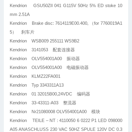
Kendrion GSU50ZII 041 G115V 50Hz 5% ED stoke 10
mm 2.51A
Kendrion Brake disc: 7614119E00.400, （for 7760019A1
5） 刹车片
Kendrion WSB009 255111 WS9B2
Kendrion 3141053 配套连接器
Kendrion OLV554001A00 振动器
Kendrion OLV554001A00 电磁振动器
Kendrion KLMZ22FA001
Kendrion Typ 3343311A13
Kendrion 01 32015B00,24VDC 编码器
Kendrion 33-43311-A03 整流器
Kendrion Nr21080008 OLV554001A00 模块
Kendrion TEILE – NT : 4110050 6 0222 P1 LED 098000
A05 ANASCHLUSS 230 VAC 50HZ SPULE 120V DC 0.3