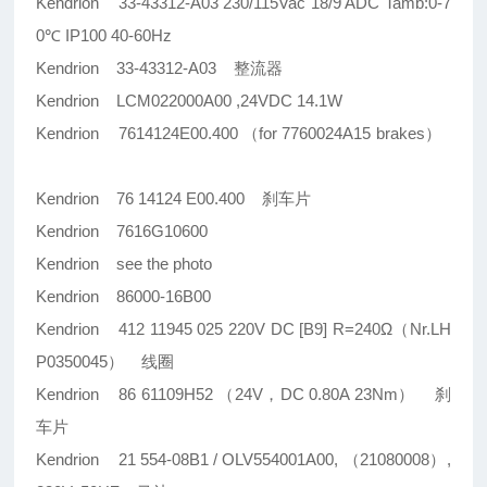
Kendrion 33-43312-A03 230/115Vac 18/9 ADC Tamb:0-7
0℃ IP100 40-60Hz
Kendrion 33-43312-A03 整流器
Kendrion LCM022000A00 ,24VDC 14.1W
Kendrion 7614124E00.400 （for 7760024A15 brakes）
Kendrion 76 14124 E00.400 刹车片
Kendrion 7616G10600
Kendrion see the photo
Kendrion 86000-16B00
Kendrion 412 11945 025 220V DC [B9] R=240Ω（Nr.LH
P0350045） 线圈
Kendrion 86 61109H52 （24V，DC 0.80A 23Nm） 刹
车片
Kendrion 21 554-08B1 / OLV554001A00, （21080008）,