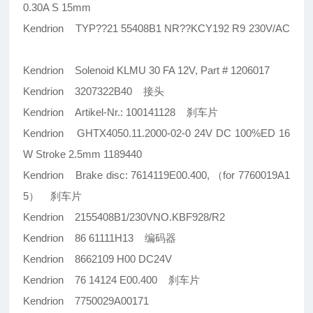
0.30A S 15mm
Kendrion TYP??21 55408B1 NR??KCY192 R9 230V/AC
Kendrion Solenoid KLMU 30 FA 12V, Part # 1206017
Kendrion 3207322B40 接头
Kendrion Artikel-Nr.: 100141128 刹车片
Kendrion GHTX4050.11.2000-02-0 24V DC 100%ED 16
W Stroke 2.5mm 1189440
Kendrion Brake disc: 7614119E00.400, （for 7760019A1
5） 刹车片
Kendrion 2155408B1/230VNO.KBF928/R2
Kendrion 86 61111H13 编码器
Kendrion 8662109 H00 DC24V
Kendrion 76 14124 E00.400 刹车片
Kendrion 7750029A00171