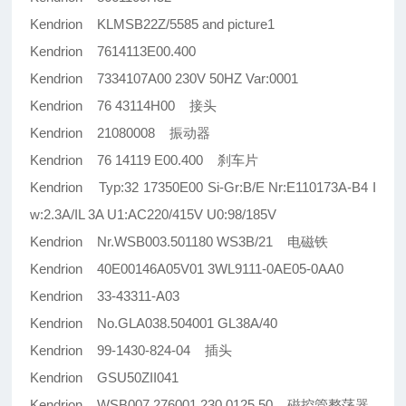
Kendrion KLMSB22Z/5585 and picture1
Kendrion 7614113E00.400
Kendrion 7334107A00 230V 50HZ Var:0001
Kendrion 76 43114H00 接头
Kendrion 21080008 振动器
Kendrion 76 14119 E00.400 刹车片
Kendrion Typ:32 17350E00 Si-Gr:B/E Nr:E110173A-B4 I
w:2.3A/IL 3A U1:AC220/415V U0:98/185V
Kendrion Nr.WSB003.501180 WS3B/21 电磁铁
Kendrion 40E00146A05V01 3WL9111-0AE05-0AA0
Kendrion 33-43311-A03
Kendrion No.GLA038.504001 GL38A/40
Kendrion 99-1430-824-04 插头
Kendrion GSU50ZII041
Kendrion WSB007.276001 230.0125.50 磁控管整荡器