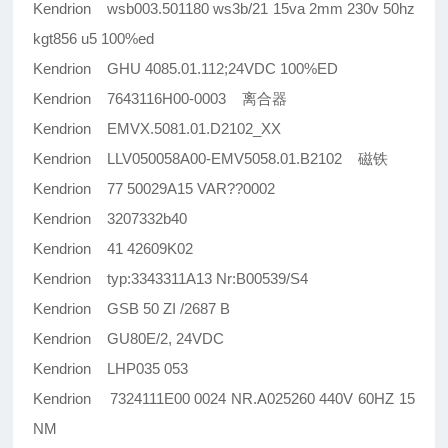
Kendrion wsb003.501180 ws3b/21 15va 2mm 230v 50hz
kgt856 u5 100%ed
Kendrion GHU 4085.01.112;24VDC 100%ED
Kendrion 7643116H00-0003 离合器
Kendrion EMVX.5081.01.D2102_XX
Kendrion LLV050058A00-EMV5058.01.B2102 磁铁
Kendrion 77 50029A15 VAR??0002
Kendrion 3207332b40
Kendrion 41 42609K02
Kendrion typ:3343311A13 Nr:B00539/S4
Kendrion GSB 50 ZI /2687 B
Kendrion GU80E/2, 24VDC
Kendrion LHP035 053
Kendrion 7324111E00 0024 NR.A025260 440V 60HZ 15
NM