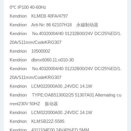
0℃ IP100 40-60Hz
Kendrion KLMEB 40FA/4797
Kendrion Arti-Nr: 86 62107H18 永磁制动器
Kendrion No.40320004/40 01232B00/24V DC/25%ED/1.
20A/S11mm/CodeKRG307
Kendrion 10500002
Kendrion dbmx6060.11.n010-30
Kendrion No.40320004/40 01232B00/24V DC/25%ED/1.
20A/S11mm/CodeKRG307
Kendrion LCM022000A00 ,24VDC 14.1W
Kendrion TYPE:OAB513002/25 51307A01 Alternating cu
rrent230V 50HZ 振动器
Kendrion LCM022000A00 ,24VDC 14.1W
Kendrion KLMSB22Z-5585
Kendrion 4311104E00 24V40%ED 5MM