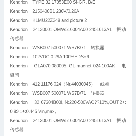
Kendrion TYPE:32 17353E00 SI-GR. B/E
Kendrion 2150408B1 230V/0.26A
Kendrion KLMU22Z248 and picture 2
Kendrion 24130001 OMW516004A00 2451613A1 振动
传感器
Kendrion WSB007 500071 WS7B/71 转换器
Kendrion 102VDC 0.29A 100%EDS=6
Kendrion GLA070.080005, GL-magnet 024.100AK 电
磁阀
Kendrion 412 11176 024（Nr.44030045） 线圈
Kendrion WSB007 500071 WS7B/71 转换器
Kendrion 32 67304B00I,IN:220-500VAC??10%,OUT:2+:
0.89 1+:0.445 Vin,max,
Kendrion 24130001 OMW516004A00 2451613A1 振动
传感器