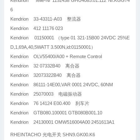
Kendrion Teile-Nr 1192438 GHU4085.01.112 Nr.KGG74
6
Kendrion 33-43311-A03 整流器
Kendrion 412 11176 023
Kendrion 01150001 （type 01 321-15B00 24VDC 25%E
D,1,69A,40,5WATT 3.500N,id:01150001）
Kendrion OLV55400/A00 + Remote Control
Kendrion 32 07332B40 离合器
Kendrion 32073322B40 离合器
Kendrion 86111-14E00,VAR 0001 24VDC, 60NM
Kendrion 25070003 电磁振动器
Kendrion 76 14124 E00.400 刹车片
Kendrion GTB080.100001 GTB080B001.10
Kendrion 24130001 OMW516004A00 2451613A1
RHEINTACHO 光电开关 SHN9.GK00.K6