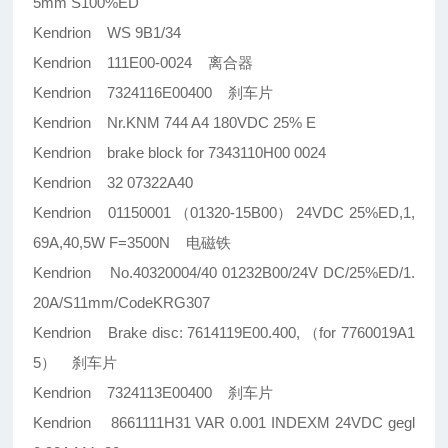
5mm S100%ED
Kendrion WS 9B1/34
Kendrion 111E00-0024 离合器
Kendrion 7324116E00400 刹车片
Kendrion Nr.KNM 744 A4 180VDC 25% E
Kendrion brake block for 7343110H00 0024
Kendrion 32 07322A40
Kendrion 01150001 （01320-15B00） 24VDC 25%ED,1,
69A,40,5W F=3500N 电磁铁
Kendrion No.40320004/40 01232B00/24V DC/25%ED/1.
20A/S11mm/CodeKRG307
Kendrion Brake disc: 7614119E00.400, （for 7760019A1
5） 刹车片
Kendrion 7324113E00400 刹车片
Kendrion 8661111H31 VAR 0.001 INDEXM 24VDC gegl