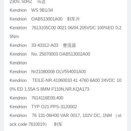
230V, 50HZ 马达
Kendrion WS 9B1/34
Kendrion OAB513001A00 刹车片
Kendrion 7613105C00 0021 06/04 205VDC 100%ED 0.2
5Nm
Kendrion 33-43312-A03 整流器
Kendrion No. 25070003 OAB513002A00
Kendrion
Kendrion Nr21080008 OLV554001A00
Kendrion TEILE-NR.41060033 41 4760 6A00 24VDC 10
0% ED 1.55A S 8MM F110N,NR.KQA173
Kendrion 7614116E00.400
Kendrion TYP O21 PPS-3120002
Kendrion 76 131-06H00 VAR 0017, 102V DC, 1NM （st
ock code 7610019） 刹车