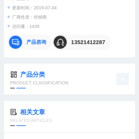
更新时间：2019-07-04
：曹
：
厂商性质：经销商
直销德国欧洲机电工控设备配件
访问量：1439
安诺科技（北京恒远安诺科技有限公司），致力于为客户提供德
国及欧洲生产的各类工控机电设备、仪器仪表、零配件，保证*。
13521412287
产品咨询
公司总部
产品分类
PRODUCT CLASSIFICATION
相关文章
RELATED ARTICLES