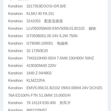
Kendrion 3217353EOOSI-GR.B/E
Kendrion KLMU 40 FA 151
Kendrion 3141053 配套连接器
Kendrion LLV050058A00-EMV5058.01.B2102 磁铁
Kendrion GT050B001.00 24V 6.2W 750N
Kendrion GTB080.100001 电磁铁
Kendrion 32 17350E20
Kendrion 7343110H00 0024 7.5NM 230/400V 50HZ
Kendrion 4190309A00 220V
Kendrion 1640 Z 04/4802
Kendrion KLMZ22FA
Kendrion EMV5.058.01.B2102 09/03 00694 24V DCHZ0.
76A ED100% F7N S1.0MM 15.000S/H
Kendrion 76 14124 E00.400 刹车片
Kendrion 8661109H52