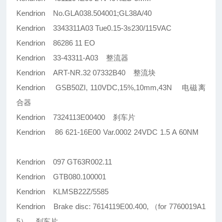
Kendrion No.GLA038.504001;GL38A/40
Kendrion 3343311A03 Tue0.15-3s230/115VAC
Kendrion 86286 11 EO
Kendrion 33-43311-A03 整流器
Kendrion ART-NR.32 07332B40 整流块
Kendrion GSB50ZI, 110VDC,15%,10mm,43N 电磁离
合器
Kendrion 7324113E00400 刹车片
Kendrion 86 621-16E00 Var.0002 24VDC 1.5 A 60NM
Kendrion 097 GT63R002.11
Kendrion GTB080.100001
Kendrion KLMSB22Z/5585
Kendrion Brake disc: 7614119E00.400, （for 7760019A1
5） 刹车片