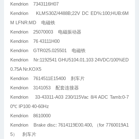
Kendrion 7343116H07
Kendrion KLMS30Z/4488B;22V DC ED%:100;HUB:6M
M LFNR:MD 电磁铁
Kendrion 25070003 电磁振动器
Kendrion 76 43111H00
Kendrion GTR025.025501 电磁铁
Kendrion Nr:1192541 GHU5104.01.103 24VDC/100%ED
0.75A Nr.KOX5
Kendrion 7614511E15400 刹车片
Kendrion 3141053 配套连接器
Kendrion 33-43311-A03 230/115Vac 8/4 ADC Tamb:0-7
0℃ IP100 40-60Hz
Kendrion 8610000
Kendrion Brake disc: 7614119E00.400, （for 7760019A1
5） 刹车片