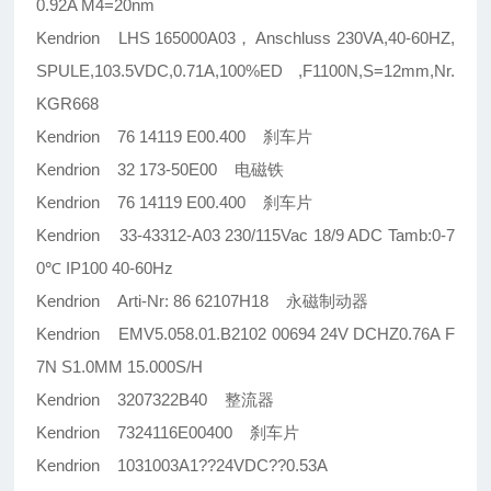
0.92A M4=20nm
Kendrion LHS 165000A03， Anschluss 230VA,40-60HZ,
SPULE,103.5VDC,0.71A,100%ED ,F1100N,S=12mm,Nr.
KGR668
Kendrion 76 14119 E00.400 刹车片
Kendrion 32 173-50E00 电磁铁
Kendrion 76 14119 E00.400 刹车片
Kendrion 33-43312-A03 230/115Vac 18/9 ADC Tamb:0-7
0℃ IP100 40-60Hz
Kendrion Arti-Nr: 86 62107H18 永磁制动器
Kendrion EMV5.058.01.B2102 00694 24V DCHZ0.76A F
7N S1.0MM 15.000S/H
Kendrion 3207322B40 整流器
Kendrion 7324116E00400 刹车片
Kendrion 1031003A1??24VDC??0.53A