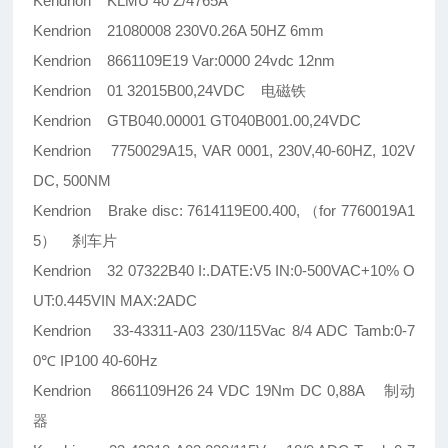
Kendrion KLMU 40 Z/4765A
Kendrion 21080008 230V0.26A 50HZ 6mm
Kendrion 8661109E19 Var:0000 24vdc 12nm
Kendrion 01 32015B00,24VDC 电磁铁
Kendrion GTB040.00001 GT040B001.00,24VDC
Kendrion 7750029A15, VAR 0001, 230V,40-60HZ, 102V
DC, 500NM
Kendrion Brake disc: 7614119E00.400, （for 7760019A1
5） 刹车片
Kendrion 32 07322B40 I:.DATE:V5 IN:0-500VAC+10% O
UT:0.445VIN MAX:2ADC
Kendrion 33-43311-A03 230/115Vac 8/4 ADC Tamb:0-7
0℃ IP100 40-60Hz
Kendrion 8661109H26 24 VDC 19Nm DC 0,88A 制动
器