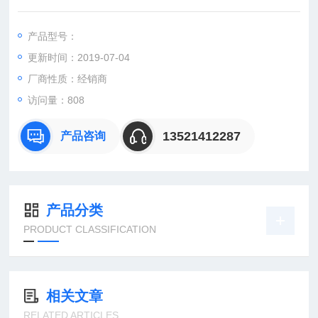
：
产品型号：
更新时间：2019-07-04
：曹
：
厂商性质：经销商
直销德国欧洲机电工控设备配件
访问量：808
安诺科技（北京恒远安诺科技有限公司），致力于为客户提供德
国及欧洲生产的各类工控机电设备、仪器仪表、零配件，保证*。
13521412287
产品咨询
公司总部
产品分类
PRODUCT CLASSIFICATION
相关文章
RELATED ARTICLES