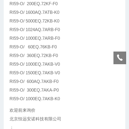
RI59-O/ 200EQ.72KF-F0
RI59-O/ 1600AQ.7ATB-K0
RI59-O/ 5000EQ.72KB-K0
RI59-O/ 1024AQ.7ARB-F0
RI59-O/ 1000EQ.7ARB-F0
RI59-O/ 60EQ.76KB-F0
RI59-O/ 360EQ.72KB-F0
RI59-O/ 1000EQ.7AKB-V0
RI59-O/ 1500EQ.7AKB-V0
RI59-O/ 600AQ.7AKB-F0
RI59-O/ 300EQ.7AKA-P0
RI59-O/ 1000EQ.7AKB-K0
欢迎前来询价
北京恒远安诺科技有限公司
：