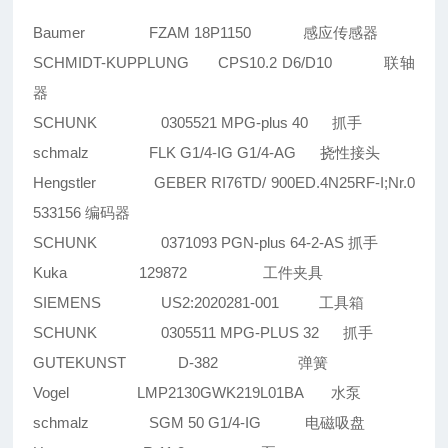
Baumer FZAM 18P1150 感应传感器
SCHMIDT-KUPPLUNG CPS10.2 D6/D10 联轴
器
SCHUNK 0305521 MPG-plus 40 抓手
schmalz FLK G1/4-IG G1/4-AG 挠性接头
Hengstler GEBER RI76TD/ 900ED.4N25RF-I;Nr.0
533156 编码器
SCHUNK 0371093 PGN-plus 64-2-AS 抓手
Kuka 129872 工件夹具
SIEMENS US2:2020281-001 工具箱
SCHUNK 0305511 MPG-PLUS 32 抓手
GUTEKUNST D-382 弹簧
Vogel LMP2130GWK219L01BA 水泵
schmalz SGM 50 G1/4-IG 电磁吸盘