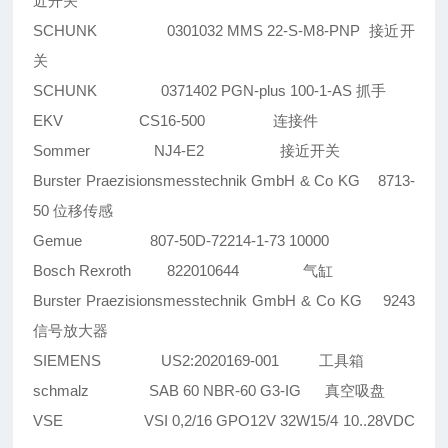
近开关
SCHUNK 0301032 MMS 22-S-M8-PNP 接近开
关
SCHUNK 0371402 PGN-plus 100-1-AS 抓手
EKV CS16-500 连接件
Sommer NJ4-E2 接近开关
Burster Praezisionsmesstechnik GmbH & Co KG 8713-
50 位移传感
Gemue 807-50D-72214-1-73 10000
Bosch Rexroth 822010644 气缸
Burster Praezisionsmesstechnik GmbH & Co KG 9243
信号放大器
SIEMENS US2:2020169-001 工具箱
schmalz SAB 60 NBR-60 G3-IG 真空吸盘
VSE VSI 0,2/16 GPO12V 32W15/4 10..28VDC