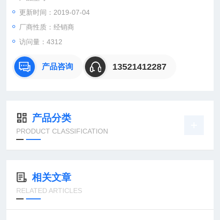
更新时间：2019-07-04
：曹
：
厂商性质：经销商
直销德国欧洲机电工控设备配件
访问量：4312
安诺科技（北京恒远安诺科技有限公司），致力于为客户提供德
国及欧洲生产的各类工控机电设备、仪器仪表、零配件，保证*。
13521412287
产品咨询
公司总部
产品分类
PRODUCT CLASSIFICATION
相关文章
RELATED ARTICLES