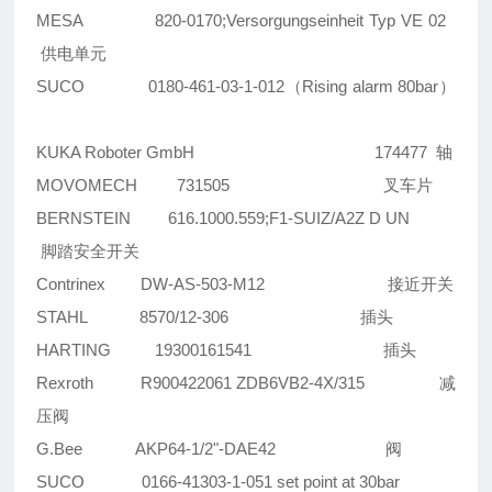
MESA 820-0170;Versorgungseinheit Typ VE 02
供电单元
SUCO 0180-461-03-1-012（Rising alarm 80bar）
KUKA Roboter GmbH 174477 轴
MOVOMECH 731505 叉车片
BERNSTEIN 616.1000.559;F1-SUIZ/A2Z D UN
脚踏安全开关
Contrinex DW-AS-503-M12 接近开关
STAHL 8570/12-306 插头
HARTING 19300161541 插头
Rexroth R900422061 ZDB6VB2-4X/315 减
压阀
G.Bee AKP64-1/2"-DAE42 阀
SUCO 0166-41303-1-051 set point at 30bar