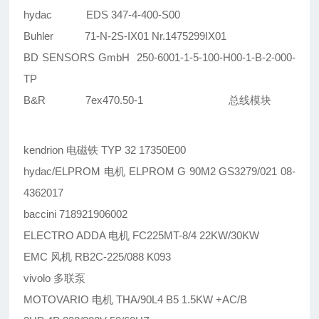
hydac EDS 347-4-400-S00
Buhler 71-N-2S-IX01 Nr.1475299IX01
BD SENSORS GmbH 250-6001-1-5-100-H00-1-B-2-000-
TP
B&R 7ex470.50-1 总线模块
kendrion 电磁铁 TYP 32 17350E00
hydac/ELPROM 电机 ELPROM G 90M2 GS3279/021 08-
4362017
baccini 718921906002
ELECTRO ADDA 电机 FC225MT-8/4 22KW/30KW
EMC 风机 RB2C-225/088 K093
vivolo 多联泵
MOTOVARIO 电机 THA/90L4 B5 1.5KW +AC/B