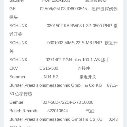
Baumer FUF 100A1003 感应传感器
GE 02A09y25L03 ID8000545 超声波探伤仪
探头
SCHUNK 0301502 KA BW08-L 3P-0500-PNP 接
近开关
SCHUNK 0301032 MMS 22-S-M8-PNP 接近开
关
SCHUNK 0371402 PGN-plus 100-1-AS 抓手
EKV CS16-500 连接件
Sommer NJ4-E2 接近开关
Burster Praezisionsmesstechnik GmbH & Co KG 8713-
50 位移传感
Gemue 807-50D-72214-1-73 10000
Bosch Rexroth 822010644 气缸
Burster Praezisionsmesstechnik GmbH & Co KG 9243