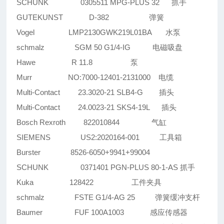
SCHUNK 0305511 MPG-PLUS 32 抓手
GUTEKUNST D-382 弹簧
Vogel LMP2130GWK219L01BA 水泵
schmalz SGM 50 G1/4-IG 电磁吸盘
Hawe R 11.8 泵
Murr NO:7000-12401-2131000 电缆
Multi-Contact 23.3020-21 SLB4-G 插头
Multi-Contact 24.0023-21 SKS4-19L 插头
Bosch Rexroth 822010844 气缸
SIEMENS US2:2020164-001 工具箱
Burster 8526-6050+9941+99004
SCHUNK 0371401 PGN-PLUS 80-1-AS 抓手
Kuka 128422 工件夹具
schmalz FSTE G1/4-AG 25 弹簧缓冲支杆
Baumer FUF 100A1003 感应传感器