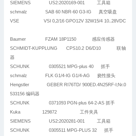
SIEMENS US2:2020169-001 工具箱
schmalz SAB 60 NBR-60 G3-IG 真空吸盘
VSE VSI 0,2/16 GPO12V 32W15/4 10..28VDC
Baumer FZAM 18P1150 感应传感器
SCHMIDT-KUPPLUNG CPS10.2 D6/D10 联轴
器
SCHUNK 0305521 MPG-plus 40 抓手
schmalz FLK G1/4-IG G1/4-AG 挠性接头
Hengstler GEBER RI76TD/ 900ED.4N25RF-I;Nr.0
533156 编码器
SCHUNK 0371093 PGN-plus 64-2-AS 抓手
Kuka 129872 工件夹具
SIEMENS US2:2020281-001 工具箱
SCHUNK 0305511 MPG-PLUS 32 抓手