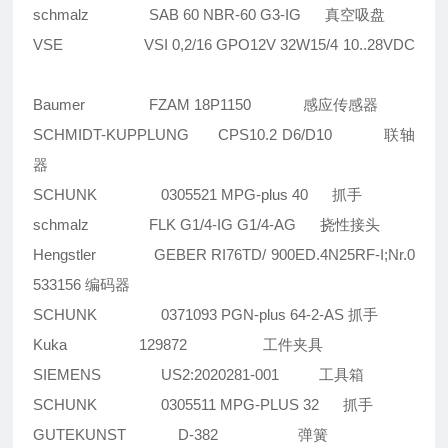
schmalz SAB 60 NBR-60 G3-IG 真空吸盘
VSE VSI 0,2/16 GPO12V 32W15/4 10..28VDC
Baumer FZAM 18P1150 感应传感器
SCHMIDT-KUPPLUNG CPS10.2 D6/D10 联轴
器
SCHUNK 0305521 MPG-plus 40 抓手
schmalz FLK G1/4-IG G1/4-AG 挠性接头
Hengstler GEBER RI76TD/ 900ED.4N25RF-I;Nr.0
533156 编码器
SCHUNK 0371093 PGN-plus 64-2-AS 抓手
Kuka 129872 工件夹具
SIEMENS US2:2020281-001 工具箱
SCHUNK 0305511 MPG-PLUS 32 抓手
GUTEKUNST D-382 弹簧