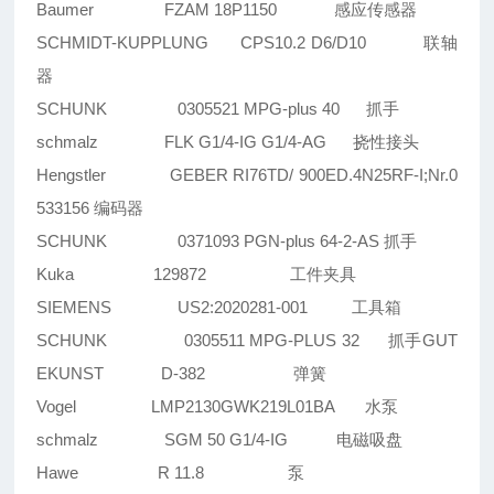
Baumer FZAM 18P1150 感应传感器
SCHMIDT-KUPPLUNG CPS10.2 D6/D10 联轴
器
SCHUNK 0305521 MPG-plus 40 抓手
schmalz FLK G1/4-IG G1/4-AG 挠性接头
Hengstler GEBER RI76TD/ 900ED.4N25RF-I;Nr.0
533156 编码器
SCHUNK 0371093 PGN-plus 64-2-AS 抓手
Kuka 129872 工件夹具
SIEMENS US2:2020281-001 工具箱
SCHUNK 0305511 MPG-PLUS 32 抓手GUT
EKUNST D-382 弹簧
Vogel LMP2130GWK219L01BA 水泵
schmalz SGM 50 G1/4-IG 电磁吸盘
Hawe R 11.8 泵