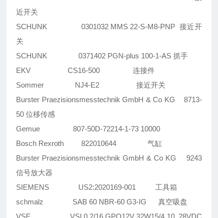
近开关
SCHUNK 0301032 MMS 22-S-M8-PNP 接近开
关
SCHUNK 0371402 PGN-plus 100-1-AS 抓手
EKV CS16-500 连接件
Sommer NJ4-E2 接近开关
Burster Praezisionsmesstechnik GmbH & Co KG 8713-
50 位移传感
Gemue 807-50D-72214-1-73 10000
Bosch Rexroth 822010644 气缸
Burster Praezisionsmesstechnik GmbH & Co KG 9243
信号放大器
SIEMENS US2:2020169-001 工具箱
schmalz SAB 60 NBR-60 G3-IG 真空吸盘
VSE VSI 0,2/16 GPO12V 32W15/4 10..28VDC