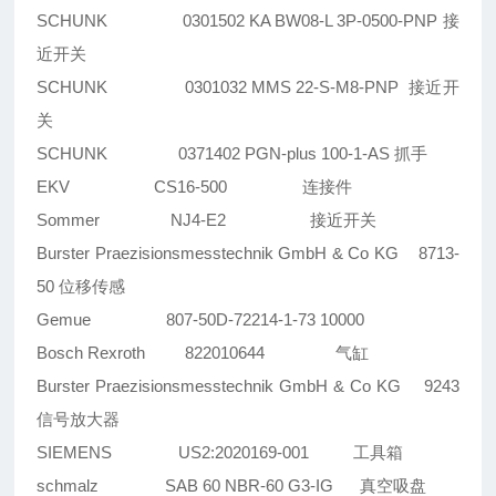
SCHUNK 0301502 KA BW08-L 3P-0500-PNP 接
近开关
SCHUNK 0301032 MMS 22-S-M8-PNP 接近开
关
SCHUNK 0371402 PGN-plus 100-1-AS 抓手
EKV CS16-500 连接件
Sommer NJ4-E2 接近开关
Burster Praezisionsmesstechnik GmbH & Co KG 8713-
50 位移传感
Gemue 807-50D-72214-1-73 10000
Bosch Rexroth 822010644 气缸
Burster Praezisionsmesstechnik GmbH & Co KG 9243
信号放大器
SIEMENS US2:2020169-001 工具箱
schmalz SAB 60 NBR-60 G3-IG 真空吸盘