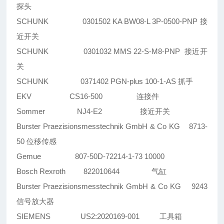
探头
SCHUNK 0301502 KA BW08-L 3P-0500-PNP 接
近开关
SCHUNK 0301032 MMS 22-S-M8-PNP 接近开
关
SCHUNK 0371402 PGN-plus 100-1-AS 抓手
EKV CS16-500 连接件
Sommer NJ4-E2 接近开关
Burster Praezisionsmesstechnik GmbH & Co KG 8713-
50 位移传感
Gemue 807-50D-72214-1-73 10000
Bosch Rexroth 822010644 气缸
Burster Praezisionsmesstechnik GmbH & Co KG 9243
信号放大器
SIEMENS US2:2020169-001 工具箱