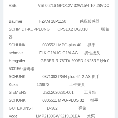
VSE VSI 0,2/16 GPO12V 32W15/4 10..28VDC
Baumer FZAM 18P1150 感应传感器
SCHMIDT-KUPPLUNG CPS10.2 D6/D10 联轴
器
SCHUNK 0305521 MPG-plus 40 抓手
schmalz FLK G1/4-IG G1/4-AG 挠性接头
Hengstler GEBER RI76TD/ 900ED.4N25RF-I;Nr.0
533156 编码器
SCHUNK 0371093 PGN-plus 64-2-AS 抓手
Kuka 129872 工件夹具
SIEMENS US2:2020281-001 工具箱
SCHUNK 0305511 MPG-PLUS 32 抓手
GUTEKUNST D-382 弹簧
Vogel LMP2130GWK219L01BA 水泵