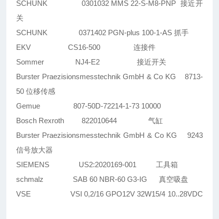
SCHUNK 0301032 MMS 22-S-M8-PNP 接近开
关
SCHUNK 0371402 PGN-plus 100-1-AS 抓手
EKV CS16-500 连接件
Sommer NJ4-E2 接近开关
Burster Praezisionsmesstechnik GmbH & Co KG 8713-
50 位移传感
Gemue 807-50D-72214-1-73 10000
Bosch Rexroth 822010644 气缸
Burster Praezisionsmesstechnik GmbH & Co KG 9243
信号放大器
SIEMENS US2:2020169-001 工具箱
schmalz SAB 60 NBR-60 G3-IG 真空吸盘
VSE VSI 0,2/16 GPO12V 32W15/4 10..28VDC