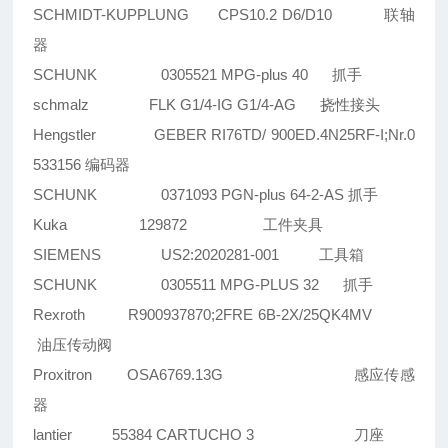
SCHMIDT-KUPPLUNG CPS10.2 D6/D10 联轴
器
SCHUNK 0305521 MPG-plus 40 抓手
schmalz FLK G1/4-IG G1/4-AG 挠性接头
Hengstler GEBER RI76TD/ 900ED.4N25RF-I;Nr.0
533156 编码器
SCHUNK 0371093 PGN-plus 64-2-AS 抓手
Kuka 129872 工件夹具
SIEMENS US2:2020281-001 工具箱
SCHUNK 0305511 MPG-PLUS 32 抓手
Rexroth R900937870;2FRE 6B-2X/25QK4MV
油压传动阀
Proxitron OSA6769.13G 感应传感
器
lantier 55384 CARTUCHO 3 刀座