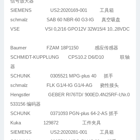
信号放大器
SIEMENS US2:2020169-001 工具箱
schmalz SAB 60 NBR-60 G3-IG 真空吸盘
VSE VSI 0,2/16 GPO12V 32W15/4 10..28VDC
Baumer FZAM 18P1150 感应传感器
SCHMIDT-KUPPLUNG CPS10.2 D6/D10 联轴
器
SCHUNK 0305521 MPG-plus 40 抓手
schmalz FLK G1/4-IG G1/4-AG 挠性接头
Hengstler GEBER RI76TD/ 900ED.4N25RF-I;Nr.0
533156 编码器
SCHUNK 0371093 PGN-plus 64-2-AS 抓手
Kuka 129872 工件夹具
SIEMENS US2:2020281-001 工具箱