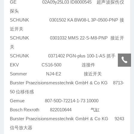
GE 02A09y25L03 ID8000545 超声波探伤仪
探头
SCHUNK 0301502 KA BW08-L 3P-0500-PNP 接
近开关
SCHUNK 0301032 MMS 22-S-M8-PNP 接近开
关
SCHUNK 0371402 PGN-plus 100-1-AS 抓手
EKV CS16-500 连接件
Sommer NJ4-E2 接近开关
Burster Praezisionsmesstechnik GmbH & Co KG 8713-
50 位移传感
Gemue 807-50D-72214-1-73 10000
Bosch Rexroth 822010644 气缸
Burster Praezisionsmesstechnik GmbH & Co KG 9243
信号放大器