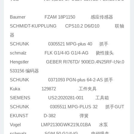
Baumer FZAM 18P1150 感应传感器
SCHMIDT-KUPPLUNG CPS10.2 D6/D10 联轴
器
SCHUNK 0305521 MPG-plus 40 抓手
schmalz FLK G1/4-IG G1/4-AG 挠性接头
Hengstler GEBER RI76TD/ 900ED.4N25RF-I;Nr.0
533156 编码器
SCHUNK 0371093 PGN-plus 64-2-AS 抓手
Kuka 129872 工件夹具
SIEMENS US2:2020281-001 工具箱
SCHUNK 0305511 MPG-PLUS 32 抓手GUT
EKUNST D-382 弹簧
Vogel LMP2130GWK219L01BA 水泵
schmalz SGM 50 G1/4-IG 电磁吸盘