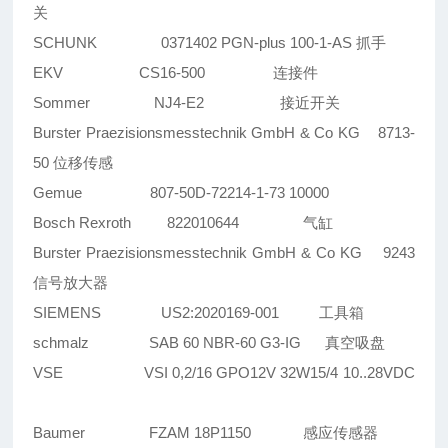
关
SCHUNK 0371402 PGN-plus 100-1-AS 抓手
EKV CS16-500 连接件
Sommer NJ4-E2 接近开关
Burster Praezisionsmesstechnik GmbH & Co KG 8713-
50 位移传感
Gemue 807-50D-72214-1-73 10000
Bosch Rexroth 822010644 气缸
Burster Praezisionsmesstechnik GmbH & Co KG 9243
信号放大器
SIEMENS US2:2020169-001 工具箱
schmalz SAB 60 NBR-60 G3-IG 真空吸盘
VSE VSI 0,2/16 GPO12V 32W15/4 10..28VDC
Baumer FZAM 18P1150 感应传感器