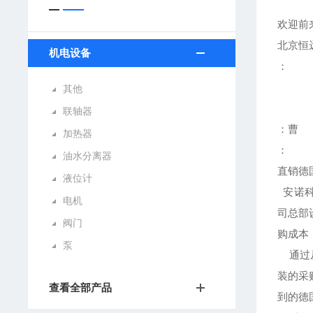
欢迎前
北京恒
机电设备
：
其他
联轴器
：曹
加热器
：
油水分离器
直销德
液位计
安诺科
电机
司总部
阀门
购成本
泵
通过从
装的采
查看全部产品
到的德