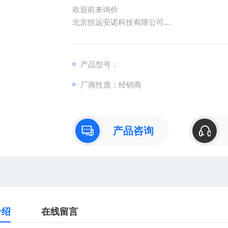
欢迎前来询价
北京恒远安诺科技有限公司
：
产品型号：
：曹
厂商性质：经销商
：
直销德国欧洲机电工控设备配件
安诺科技（北京恒远安诺科技有限公司），
仪器仪表、零配件，保证*。公司总部
产品咨询
介绍
在线留言