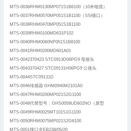
MTS-0036RHM0130MP071S1B6100（10米电缆）
MTS-0037RHM0570MP051S1B1100（SSI接口）
MTS-0038RHM0470MP051S1B1100
MTS-0039RHM0100MD631P102
MTS-0040RHM0060NP051S1B8100
MTS-0041RHM0200MD601A01
MTS-0042370423 STC0913D06PG9 母接头
MTS-0043370427 STC09131H06PG9 公接头
MTS-0044STC09131D
MTS-0046传感器 GHM0940M2101A0
MTS-0047RHM0200MP021S2G1100
MTS-0048代替型号：GHS0058UD602NO（原型
MTS-0049RHM0025MT101S1G1100
MTS-0050RHM0075MP021S2G6100
MTS-0051接口盒EB238/05/20