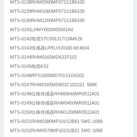
MTS-0138RHM0900MP071S1B6100
MTS-0139RHM1060MP071S1B6100
MTS-0140RHM1200MP071S1B6100
MTS-0141LHMY002M05501A0
MTS-0142电缆STC091317/10MK26
MTS-0143传感器LPRLVU0180 AE4834
MTS-0144RHM0165MD631P102
MTS-0145电缆K53
MTS-0146RPS1600MD701S1G6102
MTS-0147RHM0165MD601C101221 500K
MTS-0148位移传感器RHM0640MR0511A01
MTS-0149位移传感器RHM0450MR0511A01
MTS-0150位移传感器RHM1200MR0511A01
MTS-0151RHM0380MP101S2B61 SMC-1008
MTS-0152RHM0570MP101S2B21 SMC-1008