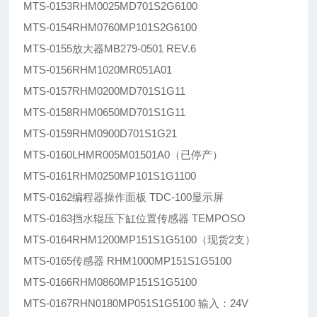
MTS-0153RHM0025MD701S2G6100
MTS-0154RHM0760MP101S2G6100
MTS-0155放大器MB279-0501 REV.6
MTS-0156RHM1020MR051A01
MTS-0157RHM0200MD701S1G11
MTS-0158RHM0650MD701S1G11
MTS-0159RHM0900D701S1G21
MTS-0160LHMR005M01501A0（已停产）
MTS-0161RHM0250MP101S1G1100
MTS-0162编程器操作面板 TDC-100显示屏
MTS-0163挡水辊压下缸位置传感器 TEMPOSO
MTS-0164RHM1200MP151S1G5100（现货2支）
MTS-0165传感器 RHM1000MP151S1G5100
MTS-0166RHM0860MP151S1G5100
MTS-0167RHN0180MP051S1G5100 输入：24V