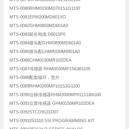
MTS-0080RHM0150MD701S1G1100
MTS-0081EPM200MD601VO
MTS-0082GHM0850MD601A0
MTS-0083延长电缆 D6015P0
MTS-0084接头配GHM0890MD601A0
MTS-0085接头配LHMR030M8901A0
MTS-0086CHM0150MR102DEA
MTS-0087传感器 RHM0030MP1563B1105
MTS-0088配套磁环，垫片
MTS-0089RHM0200MP101S2G1100
MTS-0090位移传感器RHM2000MP011S1B6100
MTS-0091位置传感器 GHM0150MR102DEA
MTS-0092STCO9131D07
MTS-0093253310 SSI PROGRAMMING KIT