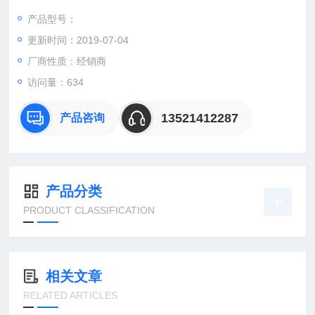
产品型号：
更新时间：2019-07-04
：曹
：
厂商性质：经销商
直销德国欧洲机电工控设备配件
访问量：634
安诺科技（北京恒远安诺科技有限公司），致力于为客户提供德
国及欧洲生产的各类工控机电设备、仪器仪表、零配件，保证*。
13521412287
产品咨询
公司总部
产品分类
PRODUCT CLASSIFICATION
相关文章
RELATED ARTICLES