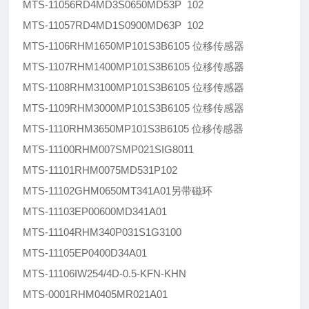
MTS-11056RD4MD3S0650MD53P 102
MTS-11057RD4MD1S0900MD63P 102
MTS-1106RHM1650MP101S3B6105 位移传感器
MTS-1107RHM1400MP101S3B6105 位移传感器
MTS-1108RHM3100MP101S3B6105 位移传感器
MTS-1109RHM3000MP101S3B6105 位移传感器
MTS-1110RHM3650MP101S3B6105 位移传感器
MTS-11100RHM007SMP021SIG8011
MTS-11101RHM0075MD531P102
MTS-11102GHM0650MT341A01另带磁环
MTS-11103EP00600MD341A01
MTS-11104RHM340P031S1G3100
MTS-11105EP0400D34A01
MTS-11106IW254/4D-0.5-KFN-KHN
MTS-0001RHM0405MR021A01