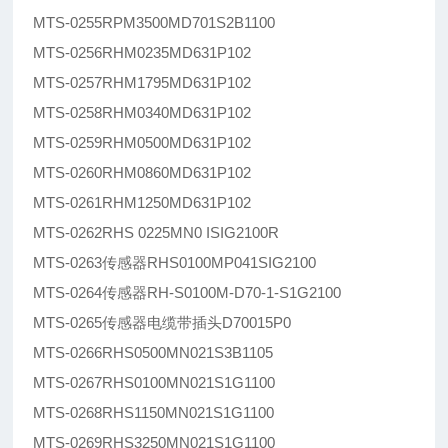
MTS-0255RPM3500MD701S2B1100
MTS-0256RHM0235MD631P102
MTS-0257RHM1795MD631P102
MTS-0258RHM0340MD631P102
MTS-0259RHM0500MD631P102
MTS-0260RHM0860MD631P102
MTS-0261RHM1250MD631P102
MTS-0262RHS 0225MN0 ISIG2100R
MTS-0263传感器RHS0100MP041SIG2100
MTS-0264传感器RH-S0100M-D70-1-S1G2100
MTS-0265传感器电缆带插头D70015P0
MTS-0266RHS0500MN021S3B1105
MTS-0267RHS0100MN021S1G1100
MTS-0268RHS1150MN021S1G1100
MTS-0269RHS3250MN021S1G1100