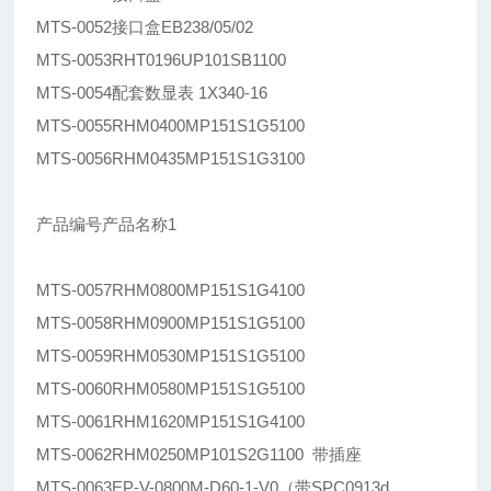
MTS-0052接口盒EB238/05/02
MTS-0053RHT0196UP101SB1100
MTS-0054配套数显表 1X340-16
MTS-0055RHM0400MP151S1G5100
MTS-0056RHM0435MP151S1G3100
产品编号产品名称1
MTS-0057RHM0800MP151S1G4100
MTS-0058RHM0900MP151S1G5100
MTS-0059RHM0530MP151S1G5100
MTS-0060RHM0580MP151S1G5100
MTS-0061RHM1620MP151S1G4100
MTS-0062RHM0250MP101S2G1100 带插座
MTS-0063EP-V-0800M-D60-1-V0（带SPC0913d