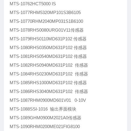
MTS-10762HCT5000 IS
MTS-1077RHM5320MP101S3B6105
MTS-10770RHM2040MP031S1B6100
MTS-1078RHS0080URG01V11传感器
MTS-1079RHS0110MD631P102 传感器
MTS-1080RHS0350MD631P102 传感器
MTS-1081RHS0540MD631P102 传感器
MTS-1082RHS0940MD631P102 传感器
MTS-1084RHS0230MD631P102 传感器
MTS-1085RHS1000MD631P102 传感器
MTS-1086RHS3040MD631P102 传感器
MTS-1087RHM0900MD601V01 0-10V
MTS-1088SSI-1016 输出界面模块
MTS-1089GHM0900M2021A0传感器
MTS-1090RHM0200ME021FIG8100