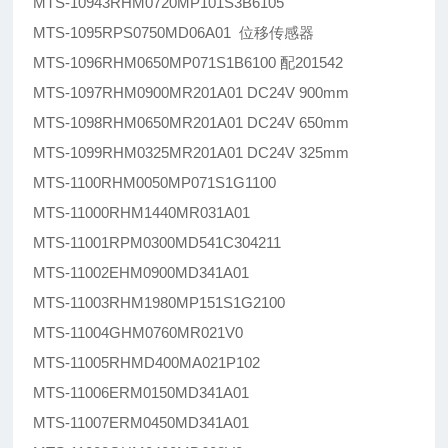
MTS-10943RHM0720MP101S3B6105
MTS-1095RPS0750MD06A01 位移传感器
MTS-1096RHM0650MP071S1B6100 配201542
MTS-1097RHM0900MR201A01 DC24V 900mm
MTS-1098RHM0650MR201A01 DC24V 650mm
MTS-1099RHM0325MR201A01 DC24V 325mm
MTS-1100RHM0050MP071S1G1100
MTS-11000RHM1440MR031A01
MTS-11001RPM0300MD541C304211
MTS-11002EHM0900MD341A01
MTS-11003RHM1980MP151S1G2100
MTS-11004GHM0760MR021V0
MTS-11005RHMD400MA021P102
MTS-11006ERM0150MD341A01
MTS-11007ERM0450MD341A01