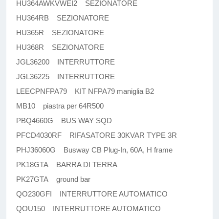
HU364AWKVWEI2 SEZIONATORE
HU364RB SEZIONATORE
HU365R SEZIONATORE
HU368R SEZIONATORE
JGL36200 INTERRUTTORE
JGL36225 INTERRUTTORE
LEECPNFPA79 KIT NFPA79 maniglia B2
MB10 piastra per 64R500
PBQ4660G BUS WAY SQD
PFCD4030RF RIFASATORE 30KVAR TYPE 3R
PHJ36060G Busway CB Plug-In, 60A, H frame
PK18GTA BARRA DI TERRA
PK27GTA ground bar
QO230GFI INTERRUTTORE AUTOMATICO
QOU150 INTERRUTTORE AUTOMATICO