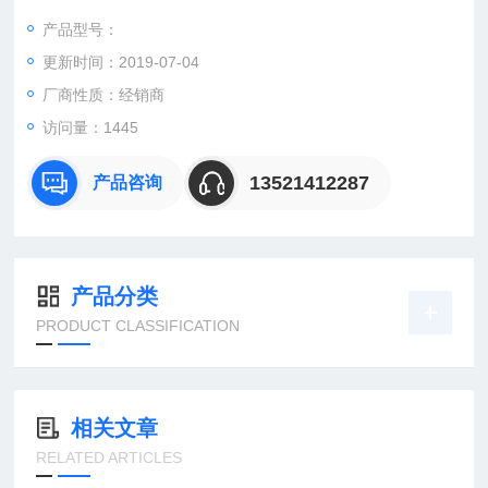
产品型号：
更新时间：2019-07-04
：曹
：
厂商性质：经销商
直销德国欧洲机电工控设备配件
访问量：1445
安诺科技（北京恒远安诺科技有限公司），致力于为客户提供德
国及欧洲生产的各类工控机电设备、仪器仪表、零配件，保证*。
13521412287
产品咨询
公司总部
产品分类
PRODUCT CLASSIFICATION
相关文章
RELATED ARTICLES