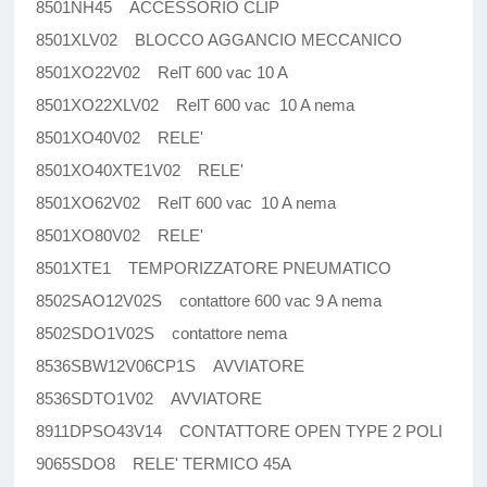
8501NH45 ACCESSORIO CLIP
8501XLV02 BLOCCO AGGANCIO MECCANICO
8501XO22V02 RelT 600 vac 10 A
8501XO22XLV02 RelT 600 vac 10 A nema
8501XO40V02 RELE'
8501XO40XTE1V02 RELE'
8501XO62V02 RelT 600 vac 10 A nema
8501XO80V02 RELE'
8501XTE1 TEMPORIZZATORE PNEUMATICO
8502SAO12V02S contattore 600 vac 9 A nema
8502SDO1V02S contattore nema
8536SBW12V06CP1S AVVIATORE
8536SDTO1V02 AVVIATORE
8911DPSO43V14 CONTATTORE OPEN TYPE 2 POLI
9065SDO8 RELE' TERMICO 45A