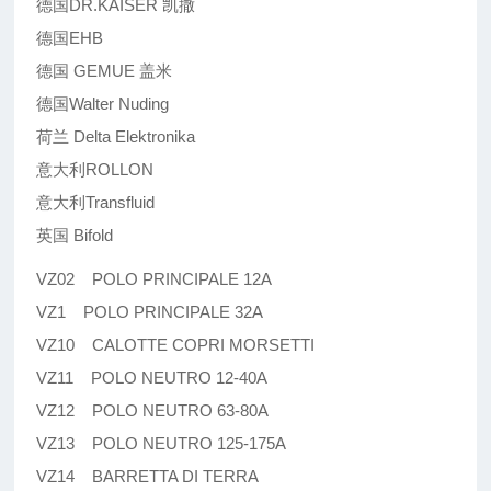
德国DR.KAISER 凯撒
德国EHB
德国 GEMUE 盖米
德国Walter Nuding
荷兰 Delta Elektronika
意大利ROLLON
意大利Transfluid
英国 Bifold
VZ02 POLO PRINCIPALE 12A
VZ1 POLO PRINCIPALE 32A
VZ10 CALOTTE COPRI MORSETTI
VZ11 POLO NEUTRO 12-40A
VZ12 POLO NEUTRO 63-80A
VZ13 POLO NEUTRO 125-175A
VZ14 BARRETTA DI TERRA