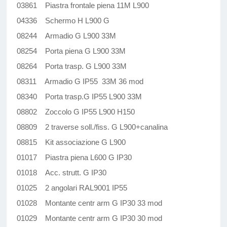
03861 Piastra frontale piena 11M L900
04336 Schermo H L900 G
08244 Armadio G L900 33M
08254 Porta piena G L900 33M
08264 Porta trasp. G L900 33M
08311 Armadio G IP55 33M 36 mod
08340 Porta trasp.G IP55 L900 33M
08802 Zoccolo G IP55 L900 H150
08809 2 traverse soll./fiss. G L900+canalina
08815 Kit associazione G L900
01017 Piastra piena L600 G IP30
01018 Acc. strutt. G IP30
01025 2 angolari RAL9001 IP55
01028 Montante centr arm G IP30 33 mod
01029 Montante centr arm G IP30 30 mod