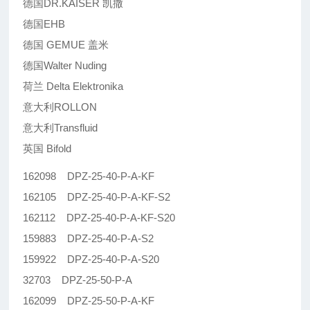
德国DR.KAISER 凯撒
德国EHB
德国 GEMUE 盖米
德国Walter Nuding
荷兰 Delta Elektronika
意大利ROLLON
意大利Transfluid
英国 Bifold
162098 DPZ-25-40-P-A-KF
162105 DPZ-25-40-P-A-KF-S2
162112 DPZ-25-40-P-A-KF-S20
159883 DPZ-25-40-P-A-S2
159922 DPZ-25-40-P-A-S20
32703 DPZ-25-50-P-A
162099 DPZ-25-50-P-A-KF