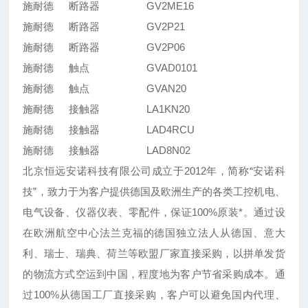
施耐德
断路器
GV2ME16
施耐德
断路器
GV2P21
施耐德
断路器
GV2P06
施耐德
触点
GVAD0101
施耐德
触点
GVAN20
施耐德
接触器
LA1KN20
施耐德
接触器
LAD4RCU
施耐德
接触器
LAD8N02
北京恒远安诺科技有限公司成立于
2012
年，简称“安诺科
技”，致力于为客户提供德国及欧洲生产的各类工控机电、
电气设备、仪器仪表、零配件，保证
100%
原装*。通过设
在欧洲航空中心法兰克福的德国独立法人从德国、意大
利、瑞士、瑞典、荷兰等欧盟厂家直接采购，以拼单发货
的物流方式空运到中国，程度地为客户节省采购成本。通
过
100%
从德国工厂直接采购，客户可以避免国内代理、