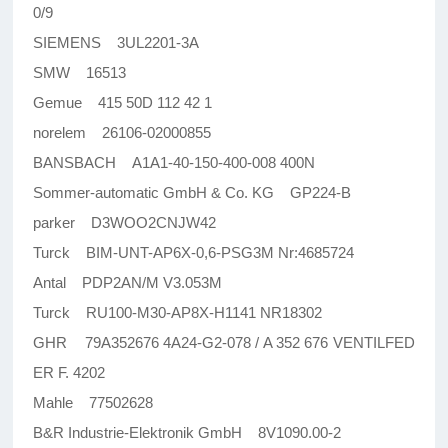
0/9
SIEMENS 3UL2201-3A
SMW 16513
Gemue 415 50D 112 42 1
norelem 26106-02000855
BANSBACH A1A1-40-150-400-008 400N
Sommer-automatic GmbH & Co. KG GP224-B
parker D3WOO2CNJW42
Turck BIM-UNT-AP6X-0,6-PSG3M Nr:4685724
Antal PDP2AN/M V3.053M
Turck RU100-M30-AP8X-H1141 NR18302
GHR 79A352676 4A24-G2-078 / A 352 676 VENTILFED
ER F. 4202
Mahle 77502628
B&R Industrie-Elektronik GmbH 8V1090.00-2