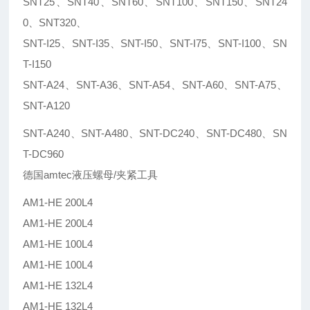
SNT25、SNT40、SNT60、SNT100、SNT150、SNT24
0、SNT320、
SNT-I25、SNT-I35、SNT-I50、SNT-I75、SNT-I100、SN
T-I150
SNT-A24、SNT-A36、SNT-A54、SNT-A60、SNT-A75、
SNT-A120
SNT-A240、SNT-A480、SNT-DC240、SNT-DC480、SN
T-DC960
德国amtec液压螺母/夹紧工具
AM1-HE 200L4
AM1-HE 200L4
AM1-HE 100L4
AM1-HE 100L4
AM1-HE 132L4
AM1-HE 132L4