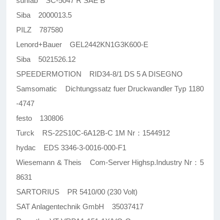
sunfab SC-5047 R SAE B
Siba 2000013.5
PILZ 787580
Lenord+Bauer GEL2442KN1G3K600-E
Siba 5021526.12
SPEEDERMOTION RID34-8/1 DS 5 A DISEGNO
Samsomatic Dichtungssatz fuer Druckwandler Typ 1180
-4747
festo 130806
Turck RS-22S10C-6A12B-C 1M Nr：1544912
hydac EDS 3346-3-0016-000-F1
Wiesemann & Theis Com-Server Highsp.Industry Nr：5
8631
SARTORIUS PR 5410/00 (230 Volt)
SAT Anlagentechnik GmbH 35037417