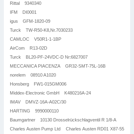
Rittal 9340340
IFM DI0001
igus GFM-1820-09
Turck TW-R50-K8,Nr.7030233
CAMLOC V50R1-1-1BP
AirCom R13-02D
Turck BL20-PF-24VDC-D Nr:6827007
MECCANICA PIACENZA GR32-SMT-75L-16B
norelem 08910 A1020
Honsberg FW1-015GM006
Middex-Electronic GmbH K480216A-24
IMAV DMVZ-16A-A02C/30
HARTING 9990000110
Baumgartner 10130 Drosselrückschlagventil R 1/8-A
Charles Austen Pump Ltd Charles Austen RD01 X87-55