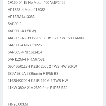
1F160-04 15 Hp Motor 460 Volt#2455
AP132S-4 Motor#13082
AP132M4#13083
5AP80-2
4AP90L-4(1.5KW)
4AP80S-4S 380/220V 50Hz 1500KW 1500R/MIN
5AP90L-4 NR.613225
5AP90S-4 NR.611414
5AP112M-4 NR.567581
090456/0118H K21R 200L 2 TWS HW 30KW
380V 53.5A 2935r/min F IP55 B3
116294/0202H K21R 160M 2 TWS HW
11KW 380V 21A 2890r/min F IP55 B3"
FIN26.003.M