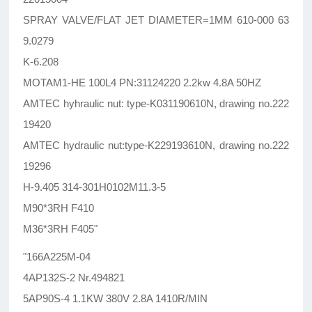
SPRAY VALVE/FLAT JET DIAMETER=1MM 610-000 63
9.0279
K-6.208
MOTAM1-HE 100L4 PN:31124220 2.2kw 4.8A 50HZ
AMTEC hyhraulic nut: type-K031190610N, drawing no.222
19420
AMTEC hydraulic nut:type-K229193610N, drawing no.222
19296
H-9.405 314-301H0102M11.3-5
M90*3RH F410
M36*3RH F405"
"166A225M-04
4AP132S-2 Nr.494821
5AP90S-4 1.1KW 380V 2.8A 1410R/MIN