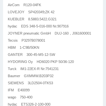
AirCom R120-04FK
LOVEJOY SP420349;ZK 42
KUEBLER 8.5883.5422.G321
hydac EDS 348-5-016-000 Nr.907916
JOYNER pneumatic GmbH DUJ-160，J061600001
Tecsis P3297B078001
HBM 1-C9B/50KN
GANTER 300-45-M5-12-SW
HYDORING Oy HD6020 PKP 50/36-120
Turck IM1-22EX-R Nr:7541231
Baumer GXMMW.B203P32
SIEMENS 3LD2504-0TK53
IFM E40099
wago 750-400
hydac ETS326-2-100-000