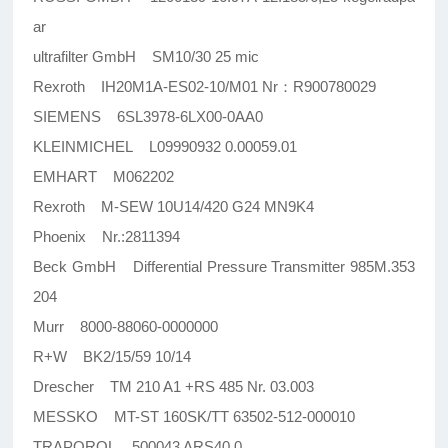
ar
ultrafilter GmbH SM10/30 25 mic
Rexroth IH20M1A-ES02-10/M01 Nr：R900780029
SIEMENS 6SL3978-6LX00-0AA0
KLEINMICHEL L09990932 0.00059.01
EMHART M062202
Rexroth M-SEW 10U14/420 G24 MN9K4
Phoenix Nr.:2811394
Beck GmbH Differential Pressure Transmitter 985M.353
204
Murr 8000-88060-0000000
R+W BK2/15/59 10/14
Drescher TM 210 A1 +RS 485 Nr. 03.003
MESSKO MT-ST 160SK/TT 63502-512-000010
TRAPOROL 500043 ARS40.0