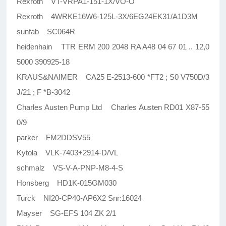
Rexroth VT-VRPA1-151-1X/VO-O
Rexroth 4WRKE16W6-125L-3X/6EG24EK31/A1D3M
sunfab SC064R
heidenhain TTR ERM 200 2048 RA A48 04 67 01 .. 12,0
5000 390925-18
KRAUS&NAIMER CA25 E-2513-600 *FT2 ; S0 V750D/3
J/21 ; F *B-3042
Charles Austen Pump Ltd Charles Austen RD01 X87-55
0/9
parker FM2DDSV55
Kytola VLK-7403+2914-D/VL
schmalz VS-V-A-PNP-M8-4-S
Honsberg HD1K-015GM030
Turck NI20-CP40-AP6X2 Snr:16024
Mayser SG-EFS 104 ZK 2/1