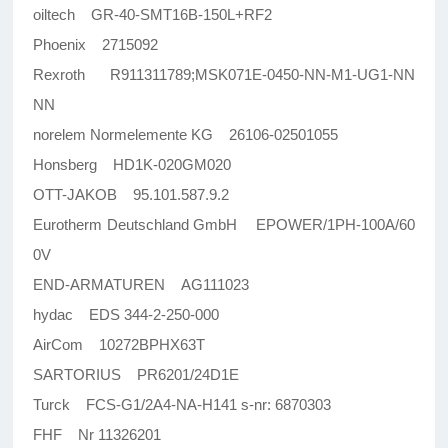
oiltech GR-40-SMT16B-150L+RF2
Phoenix 2715092
Rexroth R911311789;MSK071E-0450-NN-M1-UG1-NN
NN
norelem Normelemente KG 26106-02501055
Honsberg HD1K-020GM020
OTT-JAKOB 95.101.587.9.2
Eurotherm Deutschland GmbH EPOWER/1PH-100A/60
0V
END-ARMATUREN AG111023
hydac EDS 344-2-250-000
AirCom 10272BPHX63T
SARTORIUS PR6201/24D1E
Turck FCS-G1/2A4-NA-H141 s-nr: 6870303
FHF Nr 11326201