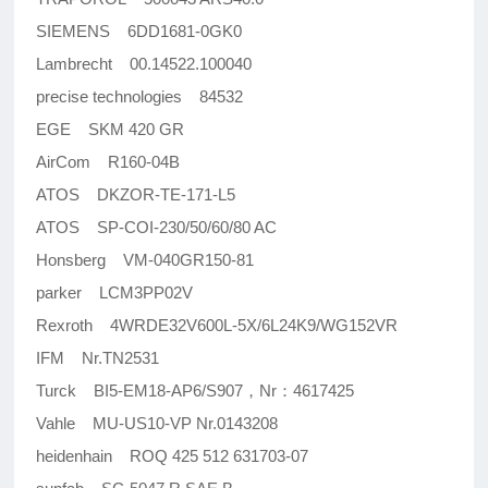
SIEMENS 6DD1681-0GK0
Lambrecht 00.14522.100040
precise technologies 84532
EGE SKM 420 GR
AirCom R160-04B
ATOS DKZOR-TE-171-L5
ATOS SP-COI-230/50/60/80 AC
Honsberg VM-040GR150-81
parker LCM3PP02V
Rexroth 4WRDE32V600L-5X/6L24K9/WG152VR
IFM Nr.TN2531
Turck BI5-EM18-AP6/S907，Nr：4617425
Vahle MU-US10-VP Nr.0143208
heidenhain ROQ 425 512 631703-07