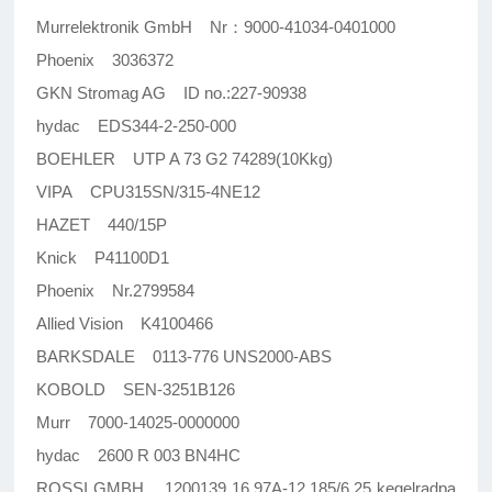
Murrelektronik GmbH Nr：9000-41034-0401000
Phoenix 3036372
GKN Stromag AG ID no.:227-90938
hydac EDS344-2-250-000
BOEHLER UTP A 73 G2 74289(10Kkg)
VIPA CPU315SN/315-4NE12
HAZET 440/15P
Knick P41100D1
Phoenix Nr.2799584
Allied Vision K4100466
BARKSDALE 0113-776 UNS2000-ABS
KOBOLD SEN-3251B126
Murr 7000-14025-0000000
hydac 2600 R 003 BN4HC
ROSSI GMBH 1200139 16.97A-12.185/6,25 kegelradpa