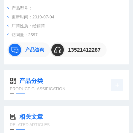
产品型号：
更新时间：2019-07-04
：曹
：
厂商性质：经销商
直销德国欧洲机电工控设备配件
访问量：2597
安诺科技（北京东方安诺科技有限公司），致力于为客户提供德
国及欧洲生产的各类工控机电设备、仪器仪表、零配件，保证*。
13521412287
产品咨询
公司总部
产品分类
PRODUCT CLASSIFICATION
相关文章
RELATED ARTICLES