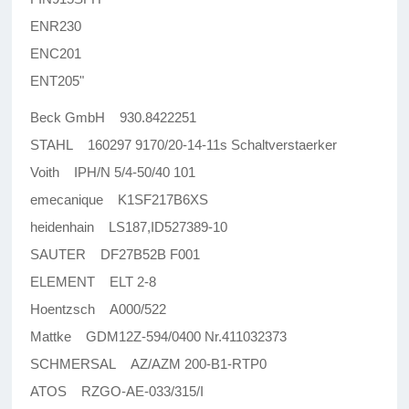
ENR230
ENC201
ENT205"
Beck GmbH 930.8422251
STAHL 160297 9170/20-14-11s Schaltverstaerker
Voith IPH/N 5/4-50/40 101
emecanique K1SF217B6XS
heidenhain LS187,ID527389-10
SAUTER DF27B52B F001
ELEMENT ELT 2-8
Hoentzsch A000/522
Mattke GDM12Z-594/0400 Nr.411032373
SCHMERSAL AZ/AZM 200-B1-RTP0
ATOS RZGO-AE-033/315/I