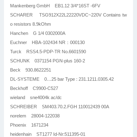
Mankenberg GmbH EB1.12 3/4*16ST -6FV
SCHARER TSG912X22L22220VDC~220V Contains tw
o resistors 8.9kOhm
Hanchen G 1/4 0302000A
Euchner HBA-102434 NR：000130
Turck RSS4.5-PDP-TR No.6601590
SCHUNK 0371154 PGN-plus 160-2
Beck 930.8622251
DL-SYSTEME 0…25 bar Type : 231.1211.0305.42
Beckhoff C9900-C527
wieland sne4004k ac/dc
SCHREIBER SM403.70.2.FGH 110012439 00A
norelem 28004-122038
Phoenix 1671234
heidenhain ST1277 Id-Nr:511395-01