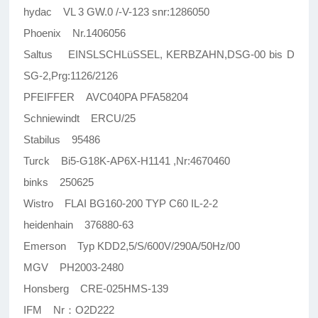
hydac VL 3 GW.0 /-V-123 snr:1286050
Phoenix Nr.1406056
Saltus EINSLSCHLüSSEL, KERBZAHN,DSG-00 bis D
SG-2,Prg:1126/2126
PFEIFFER AVC040PA PFA58204
Schniewindt ERCU/25
Stabilus 95486
Turck Bi5-G18K-AP6X-H1141 ,Nr:4670460
binks 250625
Wistro FLAI BG160-200 TYP C60 IL-2-2
heidenhain 376880-63
Emerson Typ KDD2,5/S/600V/290A/50Hz/00
MGV PH2003-2480
Honsberg CRE-025HMS-139
IFM Nr：O2D222