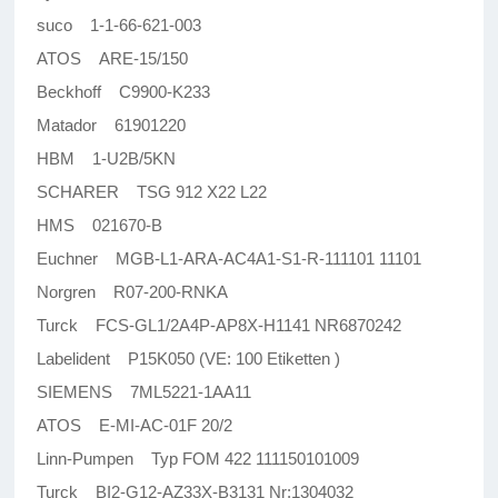
suco 1-1-66-621-003
ATOS ARE-15/150
Beckhoff C9900-K233
Matador 61901220
HBM 1-U2B/5KN
SCHARER TSG 912 X22 L22
HMS 021670-B
Euchner MGB-L1-ARA-AC4A1-S1-R-111101 11101
Norgren R07-200-RNKA
Turck FCS-GL1/2A4P-AP8X-H1141 NR6870242
Labelident P15K050 (VE: 100 Etiketten )
SIEMENS 7ML5221-1AA11
ATOS E-MI-AC-01F 20/2
Linn-Pumpen Typ FOM 422 111150101009
Turck BI2-G12-AZ33X-B3131 Nr:1304032