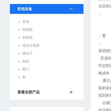
北京恒
机电设备
：
其他
联轴器
：曹
加热器
：
油水分离器
直销德
液位计
安诺科
电机
司总部
阀门
购成本
泵
通过从
装的采
查看全部产品
找到的
以规范
供品牌