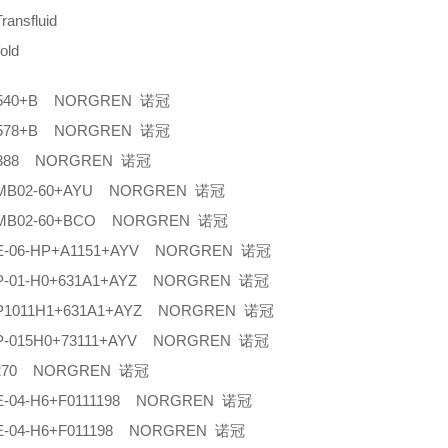
nsfluid
old
1540+B NORGREN 诺冠
1578+B NORGREN 诺冠
1388 NORGREN 诺冠
2MB02-60+AYU NORGREN 诺冠
2MB02-60+BCO NORGREN 诺冠
2E-06-HP+A1151+AYV NORGREN 诺冠
1P-01-H0+631A1+AYZ NORGREN 诺冠
1P1011H1+631A1+AYZ NORGREN 诺冠
1P-015H0+73111+AYV NORGREN 诺冠
0270 NORGREN 诺冠
6E-04-H6+F0111198 NORGREN 诺冠
6E-04-H6+F011198 NORGREN 诺冠