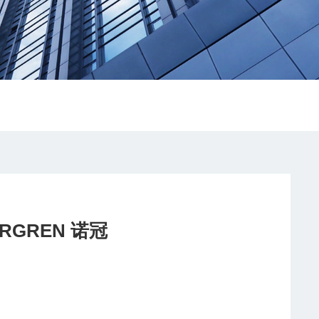
01-311P1011H0+61111NORGREN 诺冠