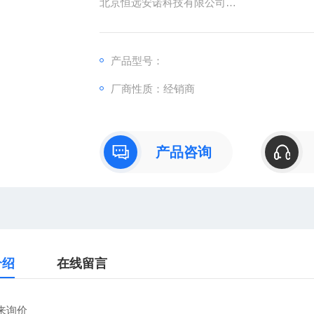
北京恒远安诺科技有限公司
：
产品型号：
：曹
厂商性质：经销商
：
直销德国欧洲机电工控设备配件
安诺科技（北京恒远安诺科技有限公司），
仪器仪表、零配件，保证*。公司总部
产品咨询
介绍
在线留言
来询价