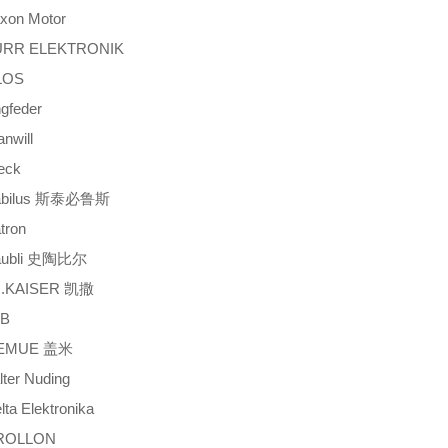
on Motor
RR ELEKTRONIK
LOS
feder
will
eck
bilus 斯泰必鲁斯
tron
ubli 史陶比尔
.KAISER 凯撒
B
EMUE 盖米
er Nuding
a Elektronika
OLLON