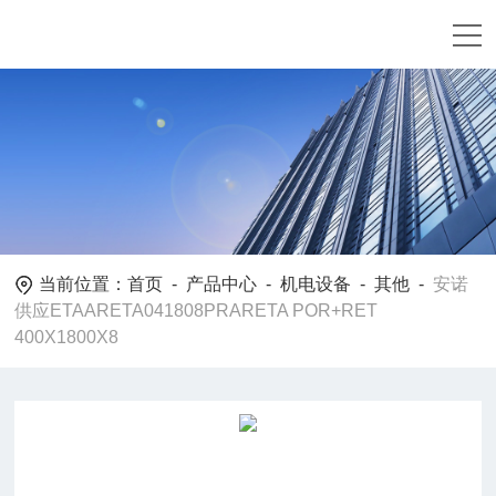
当前位置：
首页
-
产品中心
-
机电设备
-
其他
-
安诺
供应ETAARETA041808PRARETA POR+RET
400X1800X8