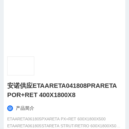
安诺供应ETAARETA041808PRARETA
POR+RET 400X1800X8
产品简介
ETAARETA061805PXARETA PX+RET 600X1800X500
ETAARETA061805STARETA STRUT/RETRO 600X1800X500