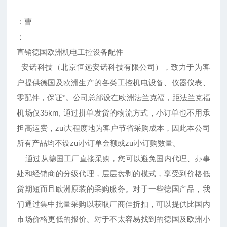
：曹
：
直销德国欧洲机电工控设备配件
安诺科技（北京恒远安诺科技有限公司），致力于为客
户提供德国及欧洲生产的各类工控机电设备、仪器仪表、
零配件，保证*。公司总部设在欧洲法兰克福，距法兰克福
机场仅35km, 通过拼单发货的物流方式，小订单也不用承
担高运费，zui大程度地为客户节省采购成本，因此本公司
所有产品均不设zui小订单金额或zui小订购数量。
通过从德国工厂直接采购，您可以避免国内代理、办事
处和经销商的分级代理，层层盘剥的模式，享受到价格低
货期短而且欧洲原装的采购服务。对于一些德国产品，我
们通过集中批量采购以获取厂商佳折扣，可以提供比国内
市场价格更低的报价。对于不太容易找到的德国及欧洲小