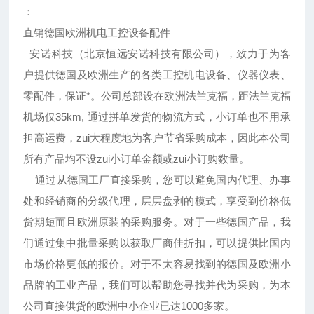
：
直销德国欧洲机电工控设备配件
安诺科技（北京恒远安诺科技有限公司），致力于为客
户提供德国及欧洲生产的各类工控机电设备、仪器仪表、
零配件，保证*。公司总部设在欧洲法兰克福，距法兰克福
机场仅35km, 通过拼单发货的物流方式，小订单也不用承
担高运费，zui大程度地为客户节省采购成本，因此本公司
所有产品均不设zui小订单金额或zui小订购数量。
通过从德国工厂直接采购，您可以避免国内代理、办事
处和经销商的分级代理，层层盘剥的模式，享受到价格低
货期短而且欧洲原装的采购服务。对于一些德国产品，我
们通过集中批量采购以获取厂商佳折扣，可以提供比国内
市场价格更低的报价。对于不太容易找到的德国及欧洲小
品牌的工业产品，我们可以帮助您寻找并代为采购，为本
公司直接供货的欧洲中小企业已达1000多家。