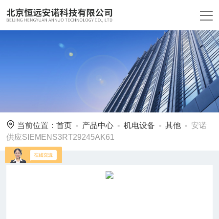
当前位置：
首页
-
产品中心
-
机电设备
-
其他
-
安诺
供应SIEMENS3RT29245AK61