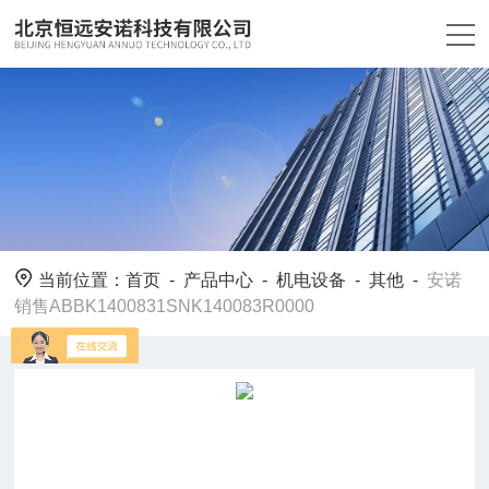
当前位置：
首页
-
产品中心
-
机电设备
-
其他
-
安诺
销售ABBK1400831SNK140083R0000