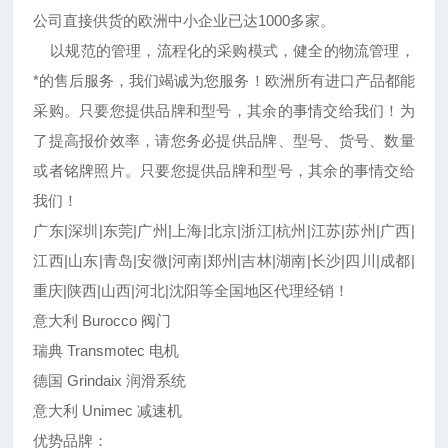
公司直接供货的欧洲中小企业已达1000多家。
以规范的管理，流程化的采购模式，健全的物流管理，
*的售后服务，我们竭诚为您服务！欧洲所有进口产品都能
采购。只要您提供品牌和型号，其余的事情交给我们！为
了提高报价效率，请您务必提供品牌、型号、货号、数量
或者铭牌照片。只要您提供品牌和型号，其余的事情交给
我们！
广东|深圳|东莞|广州|上海|北京|浙江|杭州|江苏|苏州|广西|
江西|山东|青岛|安微|河南|郑州|吉林|湖南|长沙|四川|成都|
重庆|陕西|山西|河北|沈阳等全国地区代理经销！
意大利 Burocco 阀门
瑞典 Transmotec 电机
德国 Grindaix 润滑系统
意大利 Unimec 减速机
优势品牌：