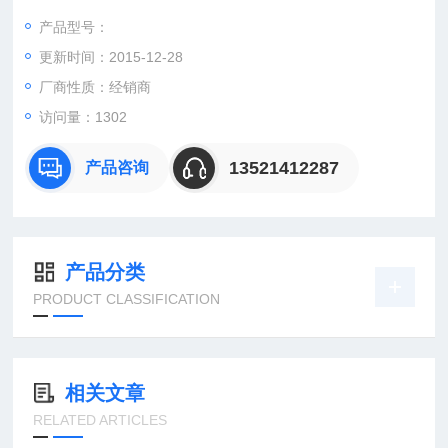
产品型号：
更新时间：2015-12-28
：曹
：
厂商性质：经销商
直销德国欧洲机电工控设备配件
访问量：1302
安诺科技（北京恒远安诺科技有限公司），致力于为客户提供德
国及欧洲生产的各类工控机电设备、仪器仪表、零配件，保证*。
13521412287
产品咨询
公司总部
产品分类
PRODUCT CLASSIFICATION
相关文章
RELATED ARTICLES