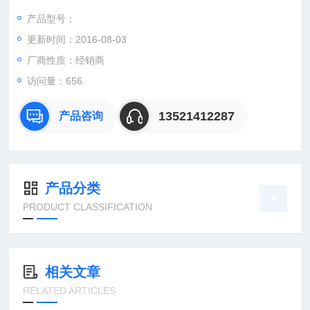
产品型号：
更新时间：2016-08-03
：曹
：
厂商性质：经销商
直销德国欧洲机电工控设备配件
访问量：656
安诺科技（北京恒远安诺科技有限公司），致力于为客户提供德
国及欧洲生产的各类工控机电设备、仪器仪表、零配件，保证*。
13521412287
产品咨询
公司总部
产品分类
PRODUCT CLASSIFICATION
相关文章
RELATED ARTICLES