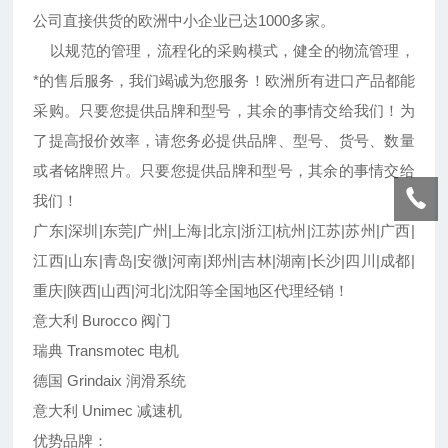
公司直接供货的欧洲中小企业已达1000多家。
以规范的管理，流程化的采购模式，健全的物流管理，
*的售后服务，我们竭诚为您服务！欧洲所有进口产品都能
采购。只要您提供品牌和型号，其余的事情交给我们！为
了提高报价效率，请您务必提供品牌、型号、货号、数量
或者铭牌照片。只要您提供品牌和型号，其余的事情交给
我们！
广东|深圳|东莞|广州|上海|北京|浙江|杭州|江苏|苏州|广西|
江西|山东|青岛|安微|河南|郑州|吉林|湖南|长沙|四川|成都|
重庆|陕西|山西|河北|沈阳等全国地区代理经销！
意大利 Burocco 阀门
瑞典 Transmotec 电机
德国 Grindaix 润滑系统
意大利 Unimec 减速机
优势品牌：