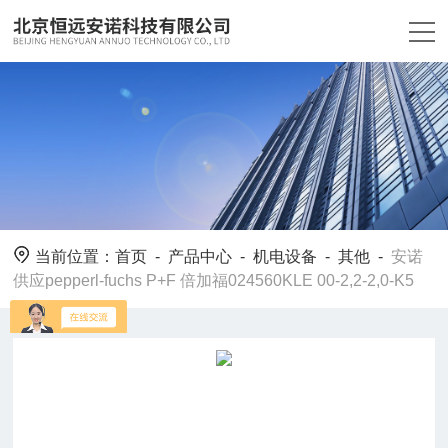
当前位置：
首页
-
产品中心
-
机电设备
-
其他
-
安诺
供应pepperl-fuchs P+F 倍加福024560KLE 00-2,2-2,0-K5